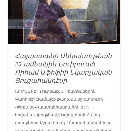
Հայաստանի Անկախութեան
25-ամեակին Նուիրուած
Ռիհամ Աֆիֆիի Նկարչական
Ցուցահանդէսը
(ՅՈՒՍԱԲԵՐ) Ուրբաթ, 2 Դեկտեմբերին
Գահիրէի Զամալէք թաղամասը գտնուող
«Փիքասօ» պատկերասրահին մէջ,
հովանաւորութեամբ Եգիպտոսի Հայոց
առաջնորդ Աշոտ եպսկ. Մնացականեանի եւ
Հայ կաթողիկէ համայնքի առաջնորդ Գրիգոր