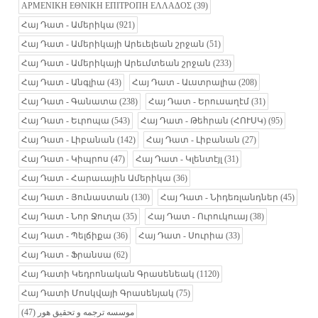
ΑΡΜΕΝΙΚΗ ΕΘΝΙΚΗ ΕΠΙΤΡΟΠΗ ΕΛΛΑΔΟΣ
(39)
Հայ Դատ - Ամերիկա
(921)
Հայ Դատ - Ամերիկայի Արեւելեան շրջան
(51)
Հայ Դատ - Ամերիկայի Արեւմտեան շրջան
(233)
Հայ Դատ - Անգլիա
(43)
Հայ Դատ - Աւստրալիա
(208)
Հայ Դատ - Գանատա
(238)
Հայ Դատ - Երուսաղէմ
(31)
Հայ Դատ - Եւրոպա
(543)
Հայ Դատ - Թեհրան (ՀՈՒՍԿ)
(95)
Հայ Դատ - Լիբանան
(142)
Հայ Դատ - Լիբանան
(27)
Հայ Դատ - Կիպրոս
(47)
Հայ Դատ - Կլենտէյլ
(31)
Հայ Դատ - Հարաւային Ամերիկա
(36)
Հայ Դատ - Յունաստան
(130)
Հայ Դատ - Նիդեռլանդներ
(45)
Հայ Դատ - Նոր Ջուղա
(35)
Հայ Դատ - Ուրուկուայ
(38)
Հայ Դատ - Պելճիքա
(36)
Հայ Դատ - Սուրիա
(33)
Հայ Դատ - Ֆրանսա
(62)
Հայ Դատի Կեդրոնական Գրասենեակ
(1120)
Հայ Դատի Մոսկվայի Գրասենյակ
(75)
(47)
موسسه ترجمه و تحقیق هور