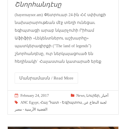
Շնորհանդէսը
(hayernaysor.am) Փետրուար 24-ին ՀՀ սփիւռքի
նախարարութեան մէջ տեղի ունեցաւ
եգիպտացի արաբ նկարչուհի Րիհամ
Աֆիֆիի «Լեկենտներու աշխարհը»
պատկերագիրքի (“The land of legends”)
շնորհանդէսը, ուր ներկայացուած են
հեղինակի` Հայաստան կատարած երեք
Մանրամասն / Read More
February 24, 2017
News
,
Լուրեր
,
أخبار
ANC Egypt
,
Հայ Դատ - Եգիպտոս
,
لجنة الدفاع عن
القضية الأرمنية - مصر