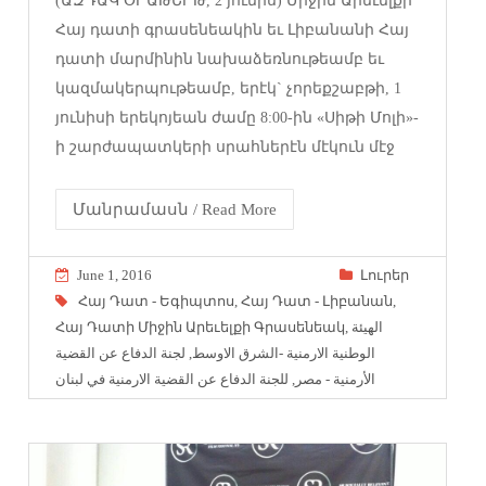
(ԱԶԴԱԿ ՕՐԱԹԵՐԹ, 2 յունիս) Միջին Արեւելքի
Հայ դատի գրասենեակին եւ Լիբանանի Հայ
դատի մարմինին նախաձեռնութեամբ եւ
կազմակերպութեամբ, երէկ` չորեքշաբթի, 1
յունիսի երեկոյեան ժամը 8:00-ին «Սիթի Մոլի»-
ի շարժապատկերի սրահներէն մէկուն մէջ
Մանրամասն / Read More
June 1, 2016
Լուրեր
Հայ Դատ - Եգիպտոս
,
Հայ Դատ - Լիբանան
,
Հայ Դատի Միջին Արեւելքի Գրասենեակ
,
الهيئة
لجنة الدفاع عن القضية
,
الوطنية الارمنية -الشرق الاوسط
للجنة الدفاع عن القضية الارمنية في لبنان
,
الأرمنية - مصر