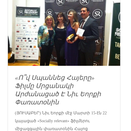
«Ո՞վ Սպաննեց Հայերը»
Ֆիլմը Մրցանակի
Արժանացած Է Նիւ Եորքի
Փառատօնին
(ՅՈՒՍԱԲԵՐ) Նիւ Եորքի մէջ Մարտի 15-էն 22
կայացած «Socially relevant» ֆիլմերու
միջազգային փառատօնին Հայոց