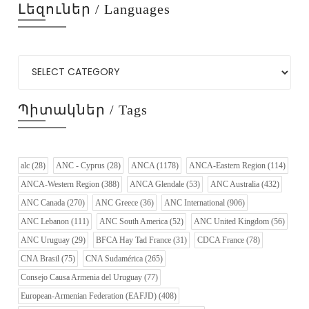
Լեզուներ / Languages
Պիտակներ / Tags
alc
(28)
ANC - Cyprus
(28)
ANCA
(1178)
ANCA-Eastern Region
(114)
ANCA-Western Region
(388)
ANCA Glendale
(53)
ANC Australia
(432)
ANC Canada
(270)
ANC Greece
(36)
ANC International
(906)
ANC Lebanon
(111)
ANC South America
(52)
ANC United Kingdom
(56)
ANC Uruguay
(29)
BFCA Hay Tad France
(31)
CDCA France
(78)
CNA Brasil
(75)
CNA Sudamérica
(265)
Consejo Causa Armenia del Uruguay
(77)
European-Armenian Federation (EAFJD)
(408)