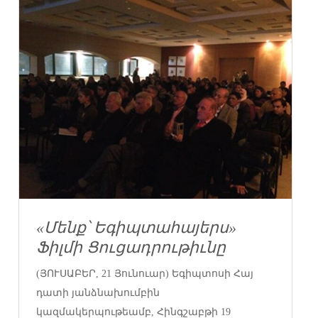
«Մենք՝ Եգիպտահայերս»
Ֆիլմի Ցուցադրութիւնը
(ՅՈՒՍԱԲԵՐ, 21 Յունուար) Եգիպտոսի Հայ
դատի յանձնախումբին
կազմակերպութեամբ, Հինգշաբթի 19