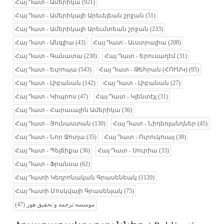
Հայ Դատ - Ամերիկա
(921)
Հայ Դատ - Ամերիկայի Արեւելեան շրջան
(51)
Հայ Դատ - Ամերիկայի Արեւմտեան շրջան
(233)
Հայ Դատ - Անգլիա
(43)
Հայ Դատ - Աւստրալիա
(208)
Հայ Դատ - Գանատա
(238)
Հայ Դատ - Երուսաղէմ
(31)
Հայ Դատ - Եւրոպա
(543)
Հայ Դատ - Թեհրան (ՀՈՒՍԿ)
(95)
Հայ Դատ - Լիբանան
(142)
Հայ Դատ - Լիբանան
(27)
Հայ Դատ - Կիպրոս
(47)
Հայ Դատ - Կլենտէյլ
(31)
Հայ Դատ - Հարաւային Ամերիկա
(36)
Հայ Դատ - Յունաստան
(130)
Հայ Դատ - Նիդեռլանդներ
(45)
Հայ Դատ - Նոր Ջուղա
(35)
Հայ Դատ - Ուրուկուայ
(38)
Հայ Դատ - Պելճիքա
(36)
Հայ Դատ - Սուրիա
(33)
Հայ Դատ - Ֆրանսա
(62)
Հայ Դատի Կեդրոնական Գրասենեակ
(1120)
Հայ Դատի Մոսկվայի Գրասենյակ
(75)
(47)
موسسه ترجمه و تحقیق هور