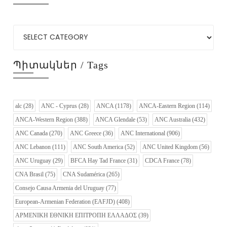
Պիտակներ / Tags
alc
(28)
ANC - Cyprus
(28)
ANCA
(1178)
ANCA-Eastern Region
(114)
ANCA-Western Region
(388)
ANCA Glendale
(53)
ANC Australia
(432)
ANC Canada
(270)
ANC Greece
(36)
ANC International
(906)
ANC Lebanon
(111)
ANC South America
(52)
ANC United Kingdom
(56)
ANC Uruguay
(29)
BFCA Hay Tad France
(31)
CDCA France
(78)
CNA Brasil
(75)
CNA Sudamérica
(265)
Consejo Causa Armenia del Uruguay
(77)
European-Armenian Federation (EAFJD)
(408)
ΑΡΜΕΝΙΚΗ ΕΘΝΙΚΗ ΕΠΙΤΡΟΠΗ ΕΛΛΑΔΟΣ
(39)