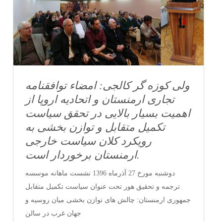
ولی کوزه گر کالجی: امضاء توافقنامه
تجاری ارمنستان و اتحادیه اروپا از
اهمیت بسیار بالایی در تحقق سیاست
تکمیل متقابل و توازن بخشی به
رویکرد کلان سیاست خارجی
ارمنستان برخوردار است.
دوشنبه مورخ 27 آذرماه 1396 نشست ماهانه موسسه
ترجمه و تحقیق هور تحت عنوان سیاست تکمیل متقابل
جمهوری ارمنستان: چالش های توازن بخشی میان روسیه و
جهان غرب در سالن