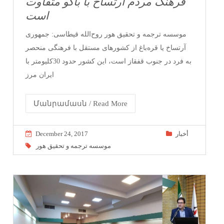
فرهنگ مردم آرتساخ با باکو متفاوت
است
موسسه ترجمه و تحقیق هور روح‌الله قیطاسی: جمهوری
آرتساخ یا قره‌باغ از کشورهای مستقل با فرهنگی منحصر
به فرد در جنوب قفقاز است، این کشور حدود 30کلیومتر با
ایران مرز
Մանրամասն / Read More
December 24, 2017
أخبار
موسسه ترجمه و تحقیق هور