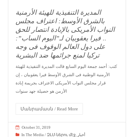
المديرة التنفيذية للهيئة الأرمنية
بالشرق الأوسط: اعتراف مجلس
النواب الأمريكى بالإبادة انتصار للحق
.. فيرا يعقوبيان لـ”اليوم الساب”:
على دول العالم الوقوف فى وجه
تركيا لمنع جرائمها ضد البشرية
كتب: أحمد جمعة اليوم السابع قالت المديرة التنفيذية للهيئة
الأرمنية الوطنية فى الشرق الأوسط فيرا يعقوبيان ، إن
قرار مجلس النواب الأمريكى الاعتراف بجريمة إبادة
الأرمن هو حصيلة جهد سنوات
Մանրամասն / Read More
October 31, 2019
In The Media / ԶԼՄ-ներու մէջ
,
أخبار