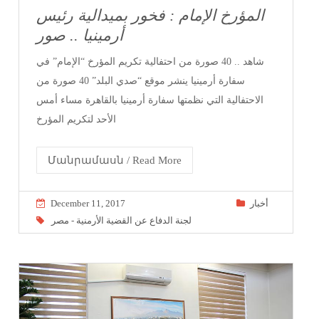
المؤرخ الإمام : فخور بميدالية رئيس
أرمينيا .. صور
شاهد .. 40 صورة من احتفالية تكريم المؤرخ “الإمام” في
سفارة أرمينيا ينشر موقع “صدي البلد” 40 صورة من
الاحتفالية التي نظمتها سفارة أرمينيا بالقاهرة مساء أمس
الأحد لتكريم المؤرخ
Մանրամասն / Read More
December 11, 2017
أخبار
لجنة الدفاع عن القضية الأرمنية - مصر