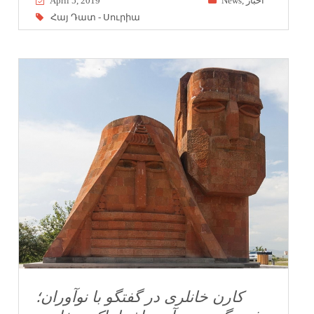
April 5, 2019
News
,
أخبار
Հայ Դատ - Սուրիա
کارن خانلری در گفتگو با نوآوران؛