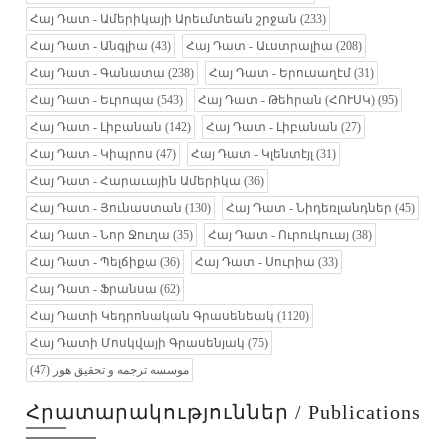
Հայ Դատ - Ամերիկայի Արեւմտեան շրջան
(233)
Հայ Դատ - Անգլիա
(43)
Հայ Դատ - Աւստրալիա
(208)
Հայ Դատ - Գանատա
(238)
Հայ Դատ - Երուսաղէմ
(31)
Հայ Դատ - Եւրոպա
(543)
Հայ Դատ - Թեհրան (ՀՈՒՍԿ)
(95)
Հայ Դատ - Լիբանան
(142)
Հայ Դատ - Լիբանան
(27)
Հայ Դատ - Կիպրոս
(47)
Հայ Դատ - Կլենտէյլ
(31)
Հայ Դատ - Հարաւային Ամերիկա
(36)
Հայ Դատ - Յունաստան
(130)
Հայ Դատ - Նիդեռլանդներ
(45)
Հայ Դատ - Նոր Ջուղա
(35)
Հայ Դատ - Ուրուկուայ
(38)
Հայ Դատ - Պելճիքա
(36)
Հայ Դատ - Սուրիա
(33)
Հայ Դատ - Ֆրանսա
(62)
Հայ Դատի Կեդրոնական Գրասենեակ
(1120)
Հայ Դատի Մոսկվայի Գրասենյակ
(75)
(47)
موسسه ترجمه و تحقیق هور
Հրատարակություններ / Publications