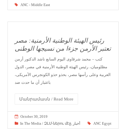
ANC - Middle East
رئيس الهيئة الوطنية الأرمنية: مصر
تعتبر الأرمن جزءا من نسيجها الوطنى
كتب – محمد شرقاوى اليوم السابع ناشد الدكتور أرمن
مظلوميان، رئيس الهيئة الوطنية الأرمنية في مصر، الدول
العربية وعلى رأسها مصر، بحذو حذو الكونجرس الأمريكى،
باعتبار أن ما حدث ضد
Մանրամասն / Read More
October 30, 2019
In The Media / ԶԼՄ-ներու մէջ
,
أخبار
ANC Egypt