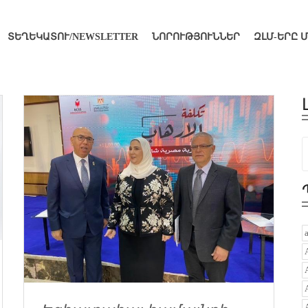
ՏԵՂԵԿԱՏՈՒ/NEWSLETTER
ՆՈՐՈՒԹՅՈՒՆՆԵՐ
ԶԼՄ-ԵՐԸ 