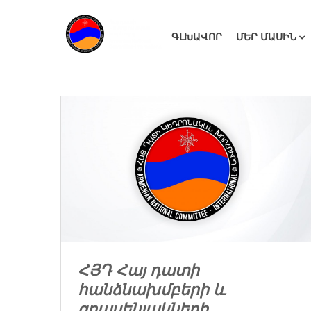
ԳԼԽԱՎՈՐ
ՄԵՐ ՄԱՍԻՆ
ՀՅԴ Հայ դատի
հանձնախմբերի և
գրասենյակների