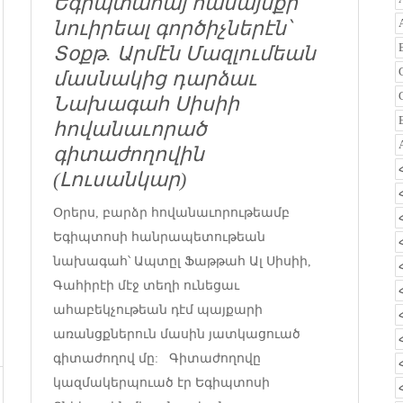
Եգիպտահայ համայնքի
նուիրեալ գործիչներէն՝
Տօքթ. Արմէն Մազլումեան
մասնակից դարձաւ
Նախագահ Սիսիի
հովանաւորած
գիտաժողովին
(Լուսանկար)
Օրերս, բարձր հովանաւորութեամբ
Եգիպտոսի հանրապետութեան
նախագահ՝ Ապտըլ Ֆաթթահ Ալ Սիսիի,
Գահիրէի մէջ տեղի ունեցաւ
ահաբեկչութեան դէմ պայքարի
առանցքներուն մասին յատկացուած
գիտաժողով մը: Գիտաժողովը
կազմակերպուած էր Եգիպտոսի