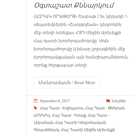
Օգտաշատ Քննարկում
(ԱԶԴԱԿ ՕՐԱԹԵՐԹ) Շաբաթ 2 եւ կիրակի 3
սեպտեմբերին «Շաղզոյեան» կեդրոնին
մէջ տեղի ունեցաւ ՀՅԴ Միջին Արեւելքի
Հայ դատի խորհրդաժողովը: Սոյն
խորհրդաժողովը կ՛իյնար շրջագիծին մէջ
խորհրդակցական այն հանդիպումներուն,
որոնք հերթաբար տեղի
Մանրամասն / Read More
September 6, 2017
Լուրեր
Հայ Դատ - Եգիպտոս
,
Հայ Դատ - Թեհրան
(ՀՈՒՍԿ)
,
Հայ Դատ - Իրաք
,
Հայ Դատ -
Լիբանան
,
Հայ Դատի Կեդրոնական
Գրասենեակ
,
Հայ Դատի Միջին Արեւելքի