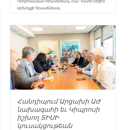
Կեդրոնական Գրասենեակ
,
Հայ Դատի Միջին
Արեւելքի Գրասենեակ
Հանդիպում Արցախի ԱԺ
նախագահի եւ Կիպրոսի
իշխող ՏԻՍԻ
կուսակցութեան