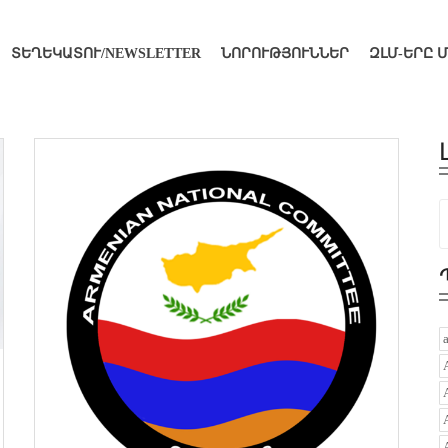
ՏԵՂԵԿԱՏՈՒ/NEWSLETTER
ՆՈՐՈՒԹՅՈՒՆՆԵՐ
ԶԼՄ-ԵՐԸ 