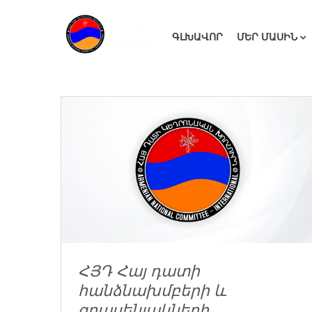
ԳԼԽԱՎՈՐ
ՄԵՐ ՄԱՍԻՆ
ՀՅԴ Հայ դատի
հանձնախմբերի և
գրասենյակների