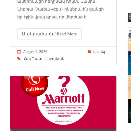
ամերիկացի հեղինակ դոկտ. Նասիմ
Նիքոլա Թալեպ «Էքս» ընկերային ցանցի
իր էջին վրայ գրեց, որ մերժած է
Մանրամասն / Read More
August 4, 2026
Լուրեր
Հայ Դատ - Լիբանան