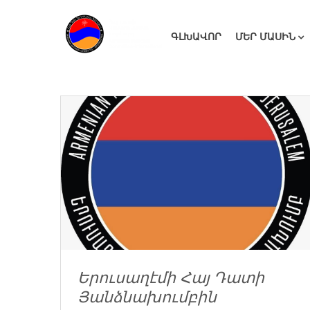
ԳԼԽԱՎՈՐ
ՄԵՐ ՄԱՍԻՆ
Երուսաղէմի Հայ Դատի
Յանձնախումբին