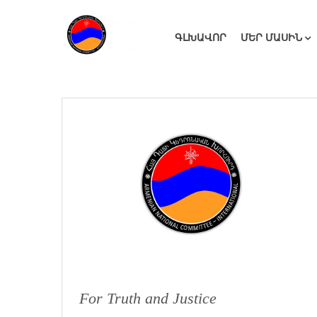
ԳԼԽԱՎՈՐ
ՄԵՐ ՄԱՍԻՆ
For Truth and Justice