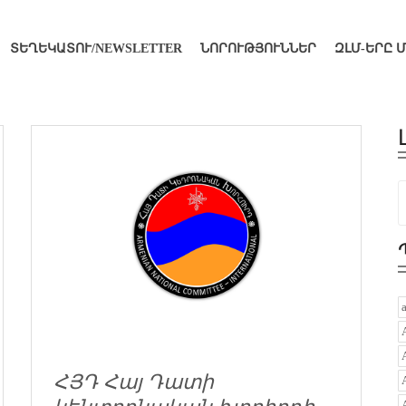
ՏԵՂԵԿԱՏՈՒ/NEWSLETTER
ՆՈՐՈՒԹՅՈՒՆՆԵՐ
ԶԼՄ-ԵՐԸ 
ՀՅԴ Հայ Դատի