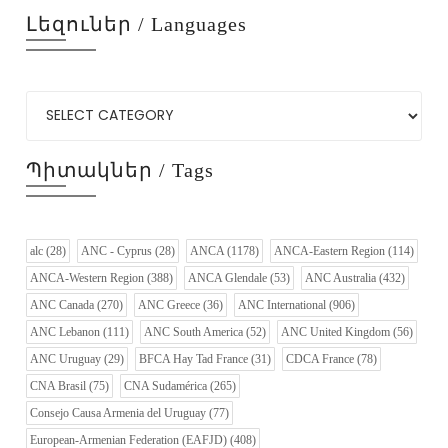
Լեզուներ / Languages
Պիտակներ / Tags
alc
(28)
ANC - Cyprus
(28)
ANCA
(1178)
ANCA-Eastern Region
(114)
ANCA-Western Region
(388)
ANCA Glendale
(53)
ANC Australia
(432)
ANC Canada
(270)
ANC Greece
(36)
ANC International
(906)
ANC Lebanon
(111)
ANC South America
(52)
ANC United Kingdom
(56)
ANC Uruguay
(29)
BFCA Hay Tad France
(31)
CDCA France
(78)
CNA Brasil
(75)
CNA Sudamérica
(265)
Consejo Causa Armenia del Uruguay
(77)
European-Armenian Federation (EAFJD)
(408)