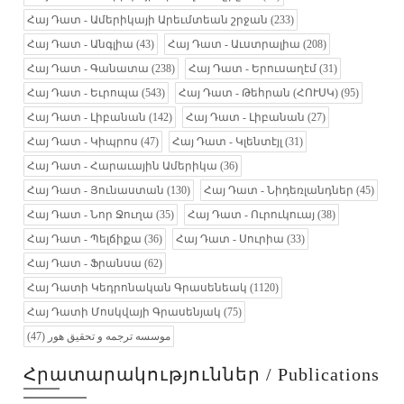
Հայ Դատ - Ամերիկայի Արեւմտեան շրջան
(233)
Հայ Դատ - Անգլիա
(43)
Հայ Դատ - Աւստրալիա
(208)
Հայ Դատ - Գանատա
(238)
Հայ Դատ - Երուսաղէմ
(31)
Հայ Դատ - Եւրոպա
(543)
Հայ Դատ - Թեհրան (ՀՈՒՍԿ)
(95)
Հայ Դատ - Լիբանան
(142)
Հայ Դատ - Լիբանան
(27)
Հայ Դատ - Կիպրոս
(47)
Հայ Դատ - Կլենտէյլ
(31)
Հայ Դատ - Հարաւային Ամերիկա
(36)
Հայ Դատ - Յունաստան
(130)
Հայ Դատ - Նիդեռլանդներ
(45)
Հայ Դատ - Նոր Ջուղա
(35)
Հայ Դատ - Ուրուկուայ
(38)
Հայ Դատ - Պելճիքա
(36)
Հայ Դատ - Սուրիա
(33)
Հայ Դատ - Ֆրանսա
(62)
Հայ Դատի Կեդրոնական Գրասենեակ
(1120)
Հայ Դատի Մոսկվայի Գրասենյակ
(75)
(47)
موسسه ترجمه و تحقیق هور
Հրատարակություններ / Publications