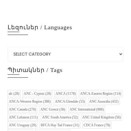
Լեզուներ / Languages
Պիտակներ / Tags
alc
(28)
ANC - Cyprus
(28)
ANCA
(1178)
ANCA-Eastern Region
(114)
ANCA-Western Region
(388)
ANCA Glendale
(53)
ANC Australia
(432)
ANC Canada
(270)
ANC Greece
(36)
ANC International
(906)
ANC Lebanon
(111)
ANC South America
(52)
ANC United Kingdom
(56)
ANC Uruguay
(29)
BFCA Hay Tad France
(31)
CDCA France
(78)