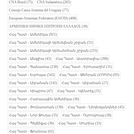
CNA Brasil
(75)
CNA Sudamérica
(265)
Consejo Causa Armenia del Uruguay
(77)
European-Armenian Federation (EAFJD)
(408)
ΑΡΜΕΝΙΚΗ ΕΘΝΙΚΗ ΕΠΙΤΡΟΠΗ ΕΛΛΑΔΟΣ
(39)
Հայ Դատ - Ամերիկա
(921)
Հայ Դատ - Ամերիկայի Արեւելեան շրջան
(51)
Հայ Դատ - Ամերիկայի Արեւմտեան շրջան
(233)
Հայ Դատ - Անգլիա
(43)
Հայ Դատ - Աւստրալիա
(208)
Հայ Դատ - Գանատա
(238)
Հայ Դատ - Երուսաղէմ
(31)
Հայ Դատ - Եւրոպա
(543)
Հայ Դատ - Թեհրան (ՀՈՒՍԿ)
(95)
Հայ Դատ - Լիբանան
(142)
Հայ Դատ - Լիբանան
(27)
Հայ Դատ - Կիպրոս
(47)
Հայ Դատ - Կլենտէյլ
(31)
Հայ Դատ - Հարաւային Ամերիկա
(36)
Հայ Դատ - Յունաստան
(130)
Հայ Դատ - Նիդեռլանդներ
(45)
Հայ Դատ - Նոր Ջուղա
(35)
Հայ Դատ - Ուրուկուայ
(38)
Հայ Դատ - Պելճիքա
(36)
Հայ Դատ - Սուրիա
(33)
Հայ Դատ - Ֆրանսա
(62)