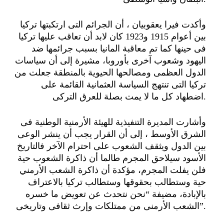
وأكدت فيرا يعقوبيان ، أن الجرائم التى ارتكبتها تركيا
بين أعوام 1915 و1923 كان لابد أن تعاقب عليها تركيا
فى حينها كما تم معاقبة المانيا بسبب جرائمها ضد
اليهود وشعوب آخرى بأوروبا، مشيرة إلى أن سياسات
الدول العظمى ومصالحها الحيوية بالمنطقة جعلت من
تركيا التى تنتهج السياسة العثمانية القائمة على
اضطهاد كل ما لا يمت بصلة للعرق التركى.
وأشارت المديرة التنفيذية للهيئة الأرمنية الوطنية فى
الشرق الأوسط ، إلى أن القرار يجب أن ينشر الوعى
بين الدول ويثقف الشعوب على احترام الآخر فالتاريخ
الأسود سيلاحق المجرم طالما أن ذاكرة الشعوب حية
فلن يفلت المجرم، مؤكدة أن ذاكرة الشعب الأرمني
حية وستطالب بحقوقها وستطالب تركيا بالاعتراف
بالإبادة، مضيفة “نحن نتحدث عن تعويض ما خسره
الشعب الأرمنى من ممتلكات وإرث ثقافى وتاريخى”.