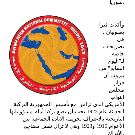
سوريا.
وأكدت فيرا
يعقوبيان ،
فى
تصريحات
خاصة
لـ”اليوم
السابع” من
بيروت أن
قرار
مجلس
النواب
الأمريكى الذى تزامن مع تأسيس الجمهورية التركية
الحديثة عام 1923 يجب أن يضع تركيا أمام مسؤولياتها
التاريخية بالاعتراف بجريمة الابادة الجماعية بين
الأعوام 1915 و1923 وهى لا تزال تقض مضاجع
الأتراك.