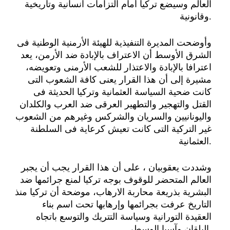
العالم وسيضع تركيا أمام التزامات انسانية وتاريخية
وقانونية.
وأوضحت المديرة التنفيذية للهيئة الأرمنية الوطنية فى
الشرق الأوسط أن الاعتراف بالإبادة ضد الأرمن، يعد
اعترافا بالإبادة والاعتذار للشعب الأرمنى وتعويضه،
مشيرة إلى أن هذا القرار يعنى كافة الشعوب التى
كانت ضحية السياسة العثمانية وتركيا الحديثة فى
القتل والتهجير والتطهير العرقى ضد العرب والكلدان
واليونانيين والسريان والشركس وغيرهم من الشعوب
غير التركية التى كانت تعيش كرعاية فى السلطنة
العثمانية.
وشددت يعقوبيان ، على أن هذا القرار يجب أن يجبر
العالم المتحضر للوقوف بوجه تركيا لمنع جرائمها ضد
البشرية بذريعة محاربة الارهاب، موضحة أن تركيا منذ
التاريخ عرفت بجرائمها وإرهابها تحت اسم بناء
العقيدة التورانية وسياسة التتريك والتوسع باتجاه
البلقان وآسيا الوسطى.