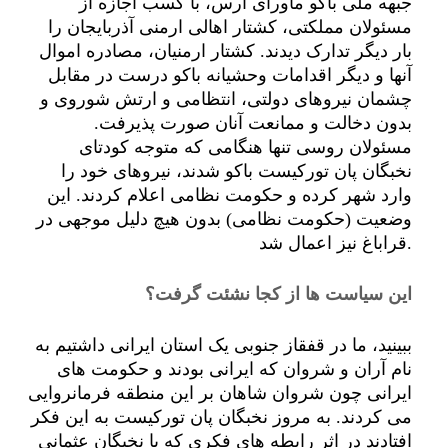
جبهه ملی باکو ماورای ارس، با کسب اجازه از
مسئولان مملکتی، کشتار اهالی ارمنی آذربایجان را
بار دیگر تدارک دیدند. کشتار ارمنیان، مصادره اموال
آنها و دیگر اقدامات وحشیانه باکو درست در مقابل
چشمان نیروهای دولتی، انتظامی و ارتش شوروی و
بدون دخالت و ممانعت آنان صورت پذیرفت.
مسئولان روسی تنها هنگامی که متوجه کودتای
نخبگان پان تورکیست باکو شدند، نیروهای خود را
وارد شهر کرده و حکومت نظامی اعلام کردند. این
وضعیت (حکومت نظامی) بدون هیچ دلیل موجهی در
قراباغ نیز اعمال شد.
این سیاست ها از کجا نشئت گرفت؟
ببینید، ما در قفقاز جنوبی یک استان ایرانی داشتیم به
نام آران و شروان که ایرانی بودند و حکومت های
ایرانی چون شروان شاهان بر این منطقه فرمانروایی
می کردند. به مروز نخبگان پان تورکیست به این فکر
افتادند در اثر رابطه های فکری که با نخبگان عثمانی