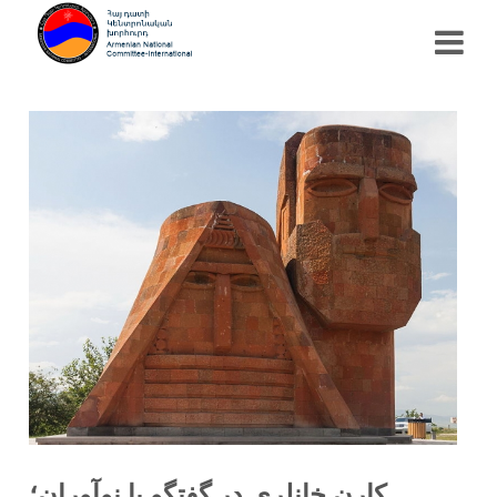
کارن خانلری در گفتگو با نوآوران؛