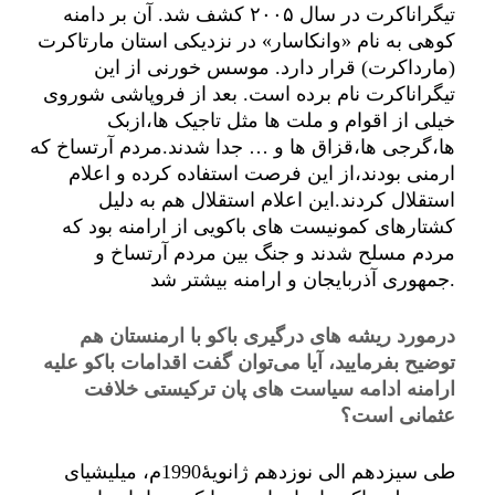
تیگراناکرت در سال ۲۰۰۵ کشف شد. آن بر دامنه
کوهی به نام «وانکاسار» در نزدیکی استان مارتاکرت
(مارداکرت) قرار دارد. موسس خورنی از این
تیگراناکرت نام برده است. بعد از فروپاشی شوروی
خیلی از اقوام و ملت ها مثل تاجیک ها،ازبک
ها،گرجی ها،قزاق ها و … جدا شدند.مردم آرتساخ که
ارمنی بودند،از این فرصت استفاده کرده و اعلام
استقلال کردند.این اعلام استقلال هم به دلیل
کشتارهای کمونیست های باکویی از ارامنه بود که
مردم مسلح شدند و جنگ بین مردم آرتساخ و
جمهوری آذربایجان و ارامنه بیشتر شد.
درمورد ریشه های درگیری باکو با ارمنستان هم
توضیح بفرمایید، آیا می‌توان گفت اقدامات باکو علیه
ارامنه ادامه سیاست های پان ترکیستی خلافت
عثمانی است؟
طی سیزدهم الی نوزدهم ژانویۀ1990م، میلیشیای