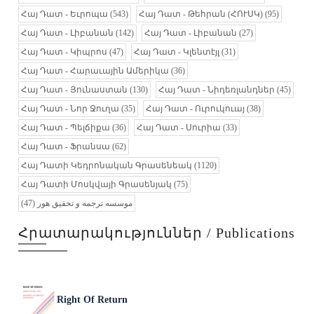
Հայ Դատ - Եւրոպա
(543)
Հայ Դատ - Թեհրան (ՀՈՒՍԿ)
(95)
Հայ Դատ - Լիբանան
(142)
Հայ Դատ - Լիբանան
(27)
Հայ Դատ - Կիպրոս
(47)
Հայ Դատ - Կլենտէյլ
(31)
Հայ Դատ - Հարաւային Ամերիկա
(36)
Հայ Դատ - Յունաստան
(130)
Հայ Դատ - Նիդեռլանդներ
(45)
Հայ Դատ - Նոր Ջուղա
(35)
Հայ Դատ - Ուրուկուայ
(38)
Հայ Դատ - Պելճիքա
(36)
Հայ Դատ - Սուրիա
(33)
Հայ Դատ - Ֆրանսա
(62)
Հայ Դատի Կեդրոնական Գրասենեակ
(1120)
Հայ Դատի Մոսկվայի Գրասենյակ
(75)
موسسه ترجمه و تحقیق هور
(47)
Հրատարակություններ / Publications
Right Of Return