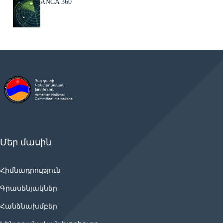
ANCA 360
Մեր մասին
Հիմնադրություն
Գրասենյակներ
Հանձնախմբեր