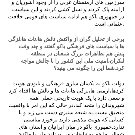
سرزمین های ارمنستان غربی را از وجود آشوریان و
ارامنه پاک کردند و نسل کشی کردند و این سیاست
در جمهوری باکو هم ادامه سیاست های قومی خلافت
عثمانی است.
برخی از تحلیل گران از واکنش تالش ها،تات ها،لزگی
ها با سیاست های فرهنگی باکو گفتند و چند وقت
پیش هم تظاهرات بزرگ شیعیان در منطقه
لنکران،امنیت ملی این کشور را با چالش مواجه
کرد.شما این را چگونه می بینید؟
دولت باکو به یکسان سازی فرهنگی و نابودی هویت
کردها،ارمنی ها،لزگی ها،تات ها و تالش ها اقدام کرد
و سعی دارد با یک هویت تاریخی جعلی همه
شهروندان را متحد کند،در حالی که این امر با واقعیت
منطبق نیست.به شیعه ستیزی دست می زند و با
کسانی که هویت مذهبی دارند برخورد مناسبی
ندارد.جمهوری باکو در میان ایرانیان و استان های
شمالی ما هم به تبلیغات می پردازد ولی با واکنش