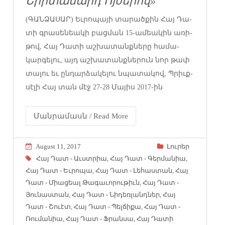
Երիտասարդ Ոյժերով»
(ԳԱՆՁԱՍԱՐ) Եւ­րո­պա­յի տա­րած­քին Հայ Դա­
տի գրա­սեն­եա­կի բաց­ման 15-ամ­եա­կին առի­
թով, Հայ Դա­տի աշ­խա­տանք­նե­րը հա­մա­
կար­գե­լու, այդ աշ­խա­տանք­նե­րուն նոր թափ
տա­լու եւ ըն­դար­ձա­կե­լու նպա­տա­կով, Պրիւք­
սէ­լի Հայ տան մէջ 27-28 Մա­յիս 2017-ին
Մանրամասն / Read More
August 11, 2017
Լուրեր
Հայ Դատ - Աւստրիա
,
Հայ Դատ - Գերմանիա
,
Հայ Դատ - Եւրոպա
,
Հայ Դատ - Լեհաստան
,
Հայ
Դատ - Միացեալ Թագաւորութիւն
,
Հայ Դատ -
Յունաստան
,
Հայ Դատ - Նիդեռլանդներ
,
Հայ
Դատ - Շուէտ
,
Հայ Դատ - Պելճիքա
,
Հայ Դատ -
Ռումանիա
,
Հայ Դատ - Ֆրանսա
,
Հայ Դատի