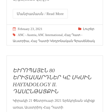
Մանրամասն / Read More
February 23, 2021
Լուրեր
ANC - Austria
,
ANC International
,
Հայ Դատ -
Աւստրիա
,
Հայ Դատի Կեդրոնական Գրասենեակ
ԵՒՐՈՊԱՅԷՆ 80
ԵՐԻՏԱՍԱՐԴՆԵՐ ԿԸ ՍԿՍԻՆ
HAYTADOLOGY II.
ԴԱՍԸՆԹԱՑՔԻՆ
Կիրակի 21 Փետրուար 2021 երեկոյեան սկիզբ
առաւ Աւստրիոյ Հայ Դատի