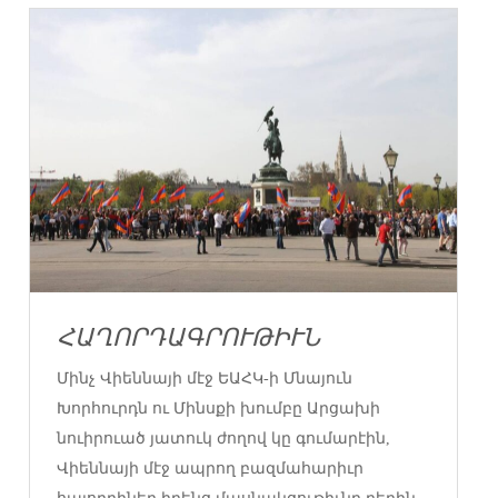
ՀԱՂՈՐԴԱԳՐՈՒԹԻՒՆ
Մինչ Վիեննայի մէջ ԵԱՀԿ-ի Մնայուն
Խորհուրդն ու Մինսքի խումբը Արցախի
նուիրուած յատուկ ժողով կը գումարէին,
Վիեննայի մէջ ապրող բազմահարիւր