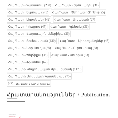
Հայ Դատ - Գանատա
(238)
Հայ Դատ - Երուսաղէմ
(31)
Հայ Դատ - Եւրոպա
(543)
Հայ Դատ - Թեհրան (ՀՈՒՍԿ)
(95)
Հայ Դատ - Լիբանան
(142)
Հայ Դատ - Լիբանան
(27)
Հայ Դատ - Կիպրոս
(47)
Հայ Դատ - Կլենտէյլ
(31)
Հայ Դատ - Հարաւային Ամերիկա
(36)
Հայ Դատ - Յունաստան
(130)
Հայ Դատ - Նիդեռլանդներ
(45)
Հայ Դատ - Նոր Ջուղա
(35)
Հայ Դատ - Ուրուկուայ
(38)
Հայ Դատ - Պելճիքա
(36)
Հայ Դատ - Սուրիա
(33)
Հայ Դատ - Ֆրանսա
(62)
Հայ Դատի Կեդրոնական Գրասենեակ
(1120)
Հայ Դատի Մոսկվայի Գրասենյակ
(75)
(47)
موسسه ترجمه و تحقیق هور
Հրատարակություններ / Publications