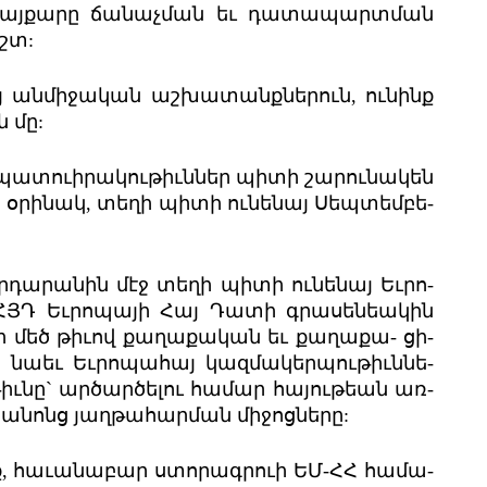
այ­քա­րը ճա­նաչ­ման եւ դա­տա­պարտ­ման
աշտ:
յ ան­մի­ջա­կան աշ­խա­տանք­նե­րուն, ու­նինք
ն մը:
տ­ուի­րա­կու­թիւն­ներ պի­տի շա­րու­նա­կեն
ը, օրի­նակ, տե­ղի պի­տի ու­նե­նայ Սեպ­տեմ­բե­
հր­դա­րա­նին մէջ տե­ղի պի­տի ու­նե­նայ Եւ­րո­
 ՀՅԴ Եւ­րո­պա­յի Հայ Դա­տի գրա­սեն­եա­կին
 մեծ թիւով քա­ղա­քա­կան եւ քա­ղա­քա- ց­ի­
ս նա­եւ Եւ­րո­պա­հայ կազ­մա­կեր­պու­թիւն­նե­
ւ­թիւնը` ար­ծար­ծե­լու հա­մար հա­յու­թեան առ­
անոնց յաղ­թա­հար­ման մի­ջոց­նե­րը:
էք, հա­ւա­նա­բար ստո­րագր­ուի ԵՄ-ՀՀ հա­մա­