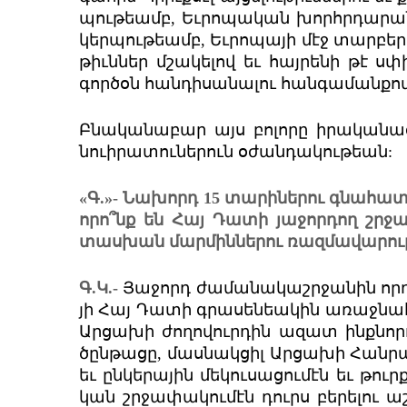
պու­թեամբ, Եւ­րո­պա­կան խորհր­դա­րա­
կեր­պութ­եամբ, Եւ­րո­պա­յի մէջ տար­բեր 
թիւն­ներ մշա­կե­լով եւ հայ­րե­նի թէ ս
գոր­ծօն հան­դի­սա­նա­լու հան­գա­ման­քով
Բնա­կա­նա­բար այս բո­լո­րը իրա­կա­նաց
նուի­րա­տու­նե­րուն օժան­դա­կու­թեան:
«Գ.»- Նա­խորդ 15 տա­րի­նե­րու գնա­հա­տե
որո՞նք են Հայ Դա­տի յա­ջոր­դող շր­ջա
տաս­խան մար­մին­նե­րու ռազ­մա­վա­րու­
Գ.Կ.-
Յա­ջորդ ժա­մա­նա­կաշր­ջա­նին որ­դե
յի Հայ Դա­տի գրա­սեն­եա­կին առաջ­նա­հե
Ար­ցա­խի ժո­ղո­վուր­դին ազատ ինք­նո­ր
ծըն­թա­ցը, մաս­նակ­ցիլ Ար­ցա­խի Հան­ր
եւ ըն­կե­րա­յին մե­կու­սա­ցու­մէն եւ թ
կան շր­ջա­փա­կու­մէն դուրս բե­րե­լու ա