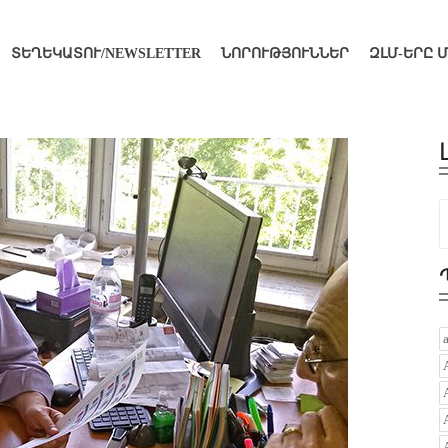
ՏԵՂԵԿԱՏՈՒ/NEWSLETTER
ՆՈՐՈՒԹՅՈՒՆՆԵՐ
ԶԼՄ-ԵՐԸ 