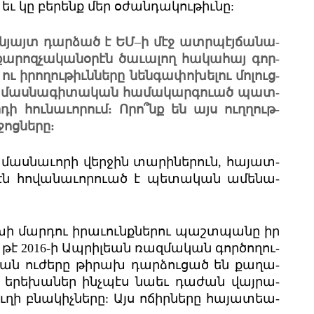
ք եւ կը բե­րենք մեր օժան­դա­կու­թիւնը:
կն­յայտ դար­ձած է ԵՄ–ի մէջ ատր­պէյ­ճա­նա­
քա­րոզ­չա­կա­նօ­րէն ծա­ւա­լող հա­կա­հայ գոր­
ւ իրո­ղու­թիւն­նե­րը նեն­գա­փո­խե­լու մո­լուց­
­ջէ մաս­նա­գի­տա­կան հա­մա­կարգ­ուած պատ­
դի հու­նա­ւո­րում: Որո՞նք են այս ուղ­ղութ­
ջոց­նե­րը:
մաս­նա­ւո­րի վեր­ջին տա­րի­նե­րուն, հա­յատ­
­րէն հո­վա­նա­ւոր­ուած է պե­տա­կան ամե­նա­
խի մար­դու իրա­ւունք­նե­րու պաշտ­պա­նը իր
 թէ 2016-ի Ապ­րիլ­եան ռազ­մա­կան գոր­ծո­ղու­
­կան ու­ժե­րը թի­րախ դար­ձու­ցած են քա­ղա­
ր, երե­խա­ներ ինչ­պէս նա­եւ դա­ժան վայ­րա­
ւ­ղի բնա­կիչ­նե­րը: Այս ոճիր­նե­րը հա­յատ­եա­