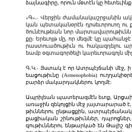
ձայ­նա­գի­րը, որուն մօ­տէն կը հե­տե­ւին
«Գ».- Վեր­ջին ժա­մա­նա­կաշր­ջա­նին ա
կան պե­տա­կա­նօ­րէն դր­սե­ւո­րուող ու 
ծու­նէ­ու­թեան նոր մար­տա­վա­րու­թիւնն ո
քը: Երե­ւոյթ մը, որ մեզ­մէ կը պա­հան
րաստ­ուա­ծու­թիւն ու հա­կազ­դե­լու ար­
եամբ օգ­տա­գոր­ծե­լի կա­րե­ւո­րա­գոյն մի­
Գ.Կ.-
Յս­տակ է որ Ատր­պէյ­ճա­նի մէջ, ի 
եա­ցու­թիւնը (Armenophobia) ուղ­ղակի­օ
բարձր մա­կար­դակ­նե­րու կող­մէ:
Ապ­րիլ­եան պա­տե­րազ­մէն ետք, Ար­ցա­
առա­ջին զե­կոյ­ցին մէջ յայ­տա­րա­րած է,
թիւն­նե­րու ըն­թաց­քին, ատր­պէյ­ճա­նա
քաց­ի­ա­կան շի­նու­թիւն­ներ, դպ­րոց­նե
գու­թիւն­նե­րու են­թար­կած են Թա­լիշ գի