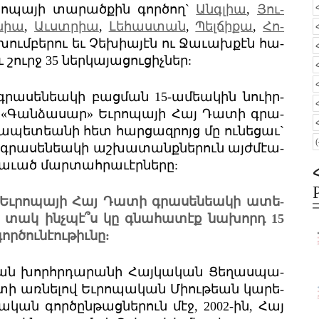
­րո­պա­յի տա­րած­քին գոր­ծող`
Անգլ­իա
,
Յու­
ն­իա
,
Աւստր­իա
,
Լե­հաս­տան
,
Պել­ճի­քա
,
Հո­
խում­բե­րու եւ Չեխ­իա­յէն ու Ջա­ւախ­քէն հա­
շուրջ 35 ներ­կա­յա­ցու­ցիչ­ներ:
 գրա­սեն­եա­կի բաց­ման 15-ամ­եա­կին նուիր­
 «Գան­ձա­սար» Եւ­րո­պա­յի Հայ Դա­տի գրա­
պետ­եա­նի հետ հար­ցազ­րոյց մը ու­նե­ցաւ`
 գրա­սեն­եա­կի աշ­խա­տանք­նե­րուն այժ­մ­է­ա­
րա­ւած մար­տահրա­ւէր­նե­րը:
Եւ­րո­պա­յի Հայ Դա­տի գրա­սեն­եա­կի ատե­
ին տակ ինչ­պէ՞ս կը գնա­հա­տէք նա­խորդ 15
ր­ծու­նէ­ու­թիւնը:
ան խորհր­դա­րա­նի Հայ­կա­կան Ցե­ղաս­պա­
­տի առ­նե­լով Եւ­րո­պա­կան Միու­թեան կա­րե­
ա­կան գոր­ծըն­թաց­նե­րուն մէջ, 2002-ին, Հայ