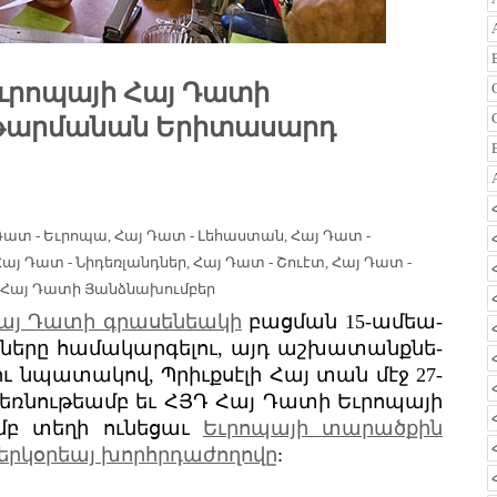
րոպայի Հայ Դատի
աթարմանան Երիտասարդ
Դատ - Եւրոպա
,
Հայ Դատ - Լեհաստան
,
Հայ Դատ -
Հայ Դատ - Նիդեռլանդներ
,
Հայ Դատ - Շուէտ
,
Հայ Դատ -
Հայ Դատի Յանձնախումբեր
Հայ Դա­տի գրա­սեն­եա­կի
բաց­ման 15-ամ­եա­
­րը հա­մա­կար­գե­լու, այդ աշ­խա­տանք­նե­
ու նպա­տա­կով, Պրիւք­սէ­լի Հայ տան մէջ 27-
ձեռ­նու­թեամբ եւ ՀՅԴ Հայ Դա­տի Եւ­րո­պա­յի
մբ տե­ղի ու­նե­ցաւ
Եւ­րո­պա­յի տա­րած­քին
եր­կօր­եայ խորհր­դա­ժո­ղո­վը
: