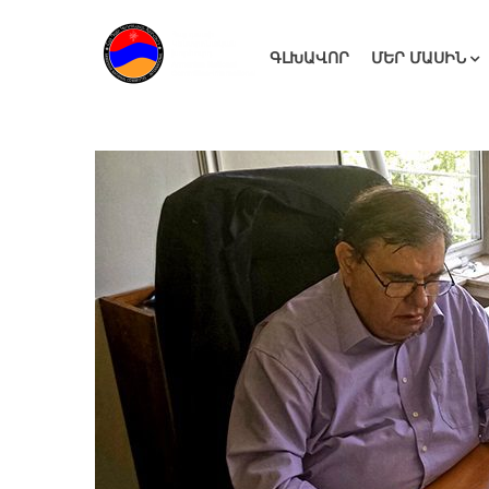
ԳԼԽԱՎՈՐ
ՄԵՐ ՄԱՍԻՆ