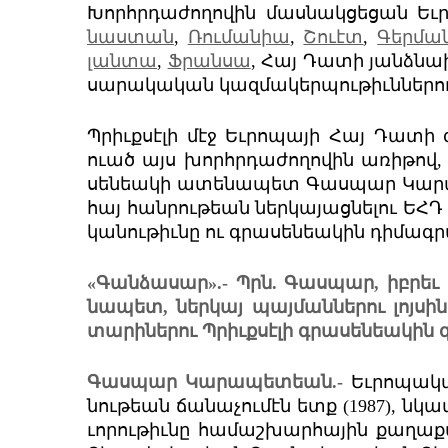
Խորհր­դա­ժո­ղո­վին մաս­նակ­ցե­ցան Եւ
նաս­տան
,
Ռու­ման­իա
,
Շուէտ
,
Գեր­մա
լան­տա
,
Ֆրան­սա
, Հայ Դա­տի յանձ­նա­
սա­րա­կա­կան կազ­մա­կեր­պու­թիւն­նե­րու 
Պրիւք­սէ­լի մէջ Եւ­րո­պա­յի Հայ Դա­տի
ուած այս խորհր­դա­ժո­ղո­վին առի­թով,
սեն­եա­կի ատե­նա­պետ Գաս­պար Կա­րա­
հայ հան­րու­թեան ներ­կա­յաց­նե­լու ԵՀԴ
կա­նու­թիւնը ու գրա­սեն­եա­կին դի­մագ­
«Գան­ձա­սար».- Պրն. Գաս­պար, իբ­րեւ 
նա­պետ, ներ­կայ պայ­ման­նե­րու լոյ­ս
տա­րի­նե­րու Պրիւք­սէ­լի գրա­սեն­եա­կին գո
Գաս­պար Կա­րա­պետ­եան.-
Եւ­րո­պա­կ
նու­թեան ճա­նա­չու­մէն ետք (1987), նկա
ւո­րու­թիւնը հա­մաշ­խար­հա­յին քա­ղա­ք