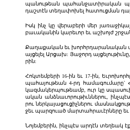
պա­նու­թեան պա­հան­ջա­տի­րա­կան պ
դաշ­տէն տե­ղա­փո­խել հա­տուց­ման դ
Իսկ ինչ կը վե­րա­բե­րի մեր յա­ռա­ջի­կա
բա­ւա­կա­նին կա­րե­ւոր եւ աշ­խոյժ շր­ջա
Քա­ղա­քա­կան եւ խորհր­դա­րա­նա­կան պա
այ­ցե­լել Ար­ցախ: Յա­ջորդ այ­ցե­լու­թիւն
րին:
Հոկ­տեմ­բե­րի 16-ին եւ 17-ին, Եւ­րո­խոր
պա­հա­յու­թեան 4-րդ հա­մա­գու­մա­րը`
կազ­մա­կեր­պու­թեամբ, ուր կը սպաս­ուի
ա­կան անձ­նա­ւո­րու­թիւն­նե­րու, ինչ­պէ
րու ներ­կա­յա­ցու­ցիչ­նե­րու մաս­նակ­ցո
ջեւ պարզ­ուած մար­տահ­րա­ւէր­նե­րը եւ 
Նո­յեմ­բե­րին, ինչ­պէս ար­դէն տեղ­եակ 