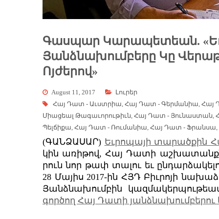
Գասպար Կարապետեան. «Եւ
Յանձնախումբերը Կը Վեր
Ոյժերով»
August 11, 2017
Լուրեր
Հայ Դատ - Աւստրիա
,
Հայ Դատ - Գերմանիա
,
Հայ 
Միացեալ Թագաւորութիւն
,
Հայ Դատ - Յունաստան
,
Պելճիքա
,
Հայ Դատ - Ռումանիա
,
Հայ Դատ - Ֆրանսա
,
(ԳԱՆՁԱՍԱՐ)
Եւ­րո­պա­յի տա­րած­քին 
կին առի­թով, Հայ Դա­տի աշ­խա­տանք­նե
րուն նոր թափ տա­լու եւ ըն­դար­ձա­կե­լ
28 Մա­յիս 2017-ին
ՀՅԴ Բիւ­րո­յի նա­խա­
Յանձ­նա­խում­բին կազ­մա­կեր­պութ­եա
գոր­ծող Հայ Դա­տի յանձ­նա­խում­բե­րու 