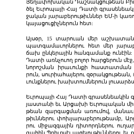
Յե­ղա­փո­խա­կան Դաշ­նակ­ցու­թեան Բիւ­րո
ծել Եւ­րո­պա­յի Հայ Դա­տի գրա­սեն­եա­
ջա­կան յա­րա­բե­րու­թիւն­ներ ԵՄ-ի կա­ռ
կա­յա­ցու­ցիչ­նե­րուն հետ:
Այ­սօր, 15 տար­ուան մեր աշ­խա­տան­ք
պատ­գա­մա­ւոր­նե­րու հետ մեր յա­րա­բե
ճախ ըն­կե­րա­յին հան­գա­մանք ու­նէ­ին:
Դա­տի առն­չուող բո­լոր հար­ցե­րուն մէջ
նո­րոշ­ման իրա­ւուն­քի հաս­տատ­ման գո
րուն, սուր­ի­ա­հա­յե­րու զօ­րակ­ցութ­եան
ւունք­նե­րու խախ­տում­նե­րուն լու­սար­
Եւ­րո­պա­յի Հայ Դա­տի գրա­սեն­եա­կին գո
յաս­տա­նի եւ Ար­ցա­խի Եւ­րո­պա­կան մ
թեան զար­գաց­ման առու­մով, մա­նա­ւ
թիւն­նե­րու փոխ­յա­րա­բե­րութ­եամբ, Ար­
րու մի­ջազ­գա­յին դի­տորդ­նե­րու ու­ղ
գա­հին Պրիւք­սէլ այ­ցե­լու­թիւն­նե­րու ե