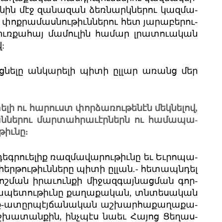
նին մէջ զա­նա­զան ձեռ­նարկ­նե­րու կազ­մա­
փոք­րա­մաս­նու­թիւն­նե­րու հետ յա­րա­բե­րու­
փիւռ­քա­հայ մա­մու­լին հա­մար լրատ­ուա­կան
:
­նե­լը ան­կա­րե­լի պի­տի ըլ­լար առանց մեր
­լի ու հա­րուստ փոր­ձա­ռու­թե­նէն մեկ­նե­լով,
ն­նե­րու մար­տահ­րա­ւէր­ներն ու հա­մա­պա­
թիւնը:
գր­ուե­լիք ռազ­մա­վա­րու­թիւնը եւ Եւ­րո­պա­
ր­թու­թիւն­նե­րը պի­տի ըլ­լան.- հե­տապն­դել
ոշ­ման իրա­ւուն­քի մի­ջազ­գայ­նաց­ման գոր­
ա­պե­տու­թիւնը քա­ղա­քա­կան, տն­տե­սա­կան
ուրք-ատըր­պէյ­ճա­նա­կան աշ­խար­հա­քա­ղա­քա­
շ­խա­տան­քին, ինչ­պէս նա­եւ Հա­յոց Ցե­ղաս­