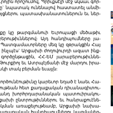
­յին որո­շու­մով, Պրիւք­սէ­լի մէջ սկ­սաւ գոր­
կը` նպա­տակ ու­նե­նա­լով հաս­տա­տել ան­մի­
ոյց­նե­րու պա­տաս­խա­նա­տու­նե­րուն եւ ներ­
ը կը թարգ­ման­ուի Եւ­րո­պա­ցի մե­ծա­թիւ
­րու­թիւն­նե­րով: Այդ հան­դիպում­նե­րը յա­
 Պատ­գա­մա­ւոր­նե­րը մեզ կը զօ­րակ­ցին Հայ
, ինչ­պէս` Ար­ցա­խի ժո­ղո­վուր­դի ազատ ինք­
ր­ծըն­թա­ցին, ՀՀ-ԵՄ յա­րա­բե­րու­թիւն­նե­
, Թուրք­իոյ եւ Ատր­պէյ­ճա­նի մէջ մար­դու իրա­
ձա­կի տակ բեր­ման եւայլն:
ր­ծու­նէ­ու­թիւնը կա­րե­ւոր եղած է նա­եւ Հա­
իու­թեան հետ քա­ղա­քա­կան դիւա­նա­գի­տու­
անդ խորհր­դա­րա­նա­կան պատ­ուի­րա­կու­
ցա­խի ընտ­րու­թիւն­նե­րու եւ հան­րաք­ուէ­նե­
արկ­ման առա­քե­լու­թեամբ, Ար­ցա­խի նա­խա­
ւ քա­ղա­քա­կան հան­դի­պում­նե­րու կազ­մա­կեր­