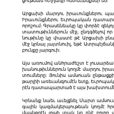
ցութ­եան ուղ­ղա­կի հե­տե­ւանք­ներ են:
Ար­ցա­խի մար­դու իրա­ւունք­նե­րու պ
Իրա­ւունք­նե­րու Եւ­րո­պա­կան դա­տա­րա
որո­շում: Գրա­սեն­եա­կը կը փոր­ձէ զե­կ
տա­տու­թիւն­նե­րուն մէջ, ընդգ­ծե­լով ո
նու­թիւնը կը փաստէ թէ Ար­ցա­խի բնակ
մէջ կր­նայ յայտն­ուիլ, եթէ Ատր­պէյ­ճա­
բուն­քը յարգ­ուի:
Այս առու­մով անհ­րա­ժեշտ է լու­սար­ձա
խա­նու­թիւն­նե­րուն կող­մէ մար­դու իր
տում­նե­րը: Յու­նիս ամ­սուան ըն­թաց­
թարլիի առե­ւան­գու­մէն ետք, Եւ­րո­պա­կ
րէն դա­տա­պար­տած է այս խախ­տում­ն
Կր­նանք նա­եւ աւելց­նել Մարտ ամս­ուան մ
գա­յին կազ­մա­կեր­պու­թեան կող­մէ հր
մաս­նօ­րէն լոյ­սի տակ կը դնէ բո­լոր ա