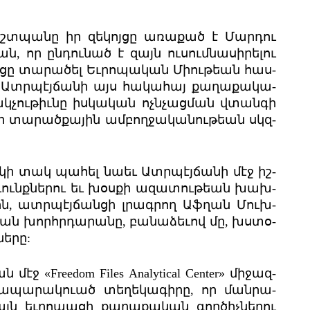
աշտ­պա­նը իր զե­կոյ­ցը առա­քած է Մար­դու
ն, որ ըն­դու­նած է զայն ու­սում­նա­սի­րե­լու
ոյ­ցը տա­րա­ծել Եւ­րո­պա­կան Միու­թեան հաս­
ր Ատր­պէյ­ճա­նի այս հա­կա­հայ քա­ղա­քա­կա­
­չու­թիւնը իս­կա­կան ոչն­չաց­ման վտան­գի
նի տա­րած­քա­յին ամ­բող­ջա­կա­նու­թեան սկզ­
­կի տակ պա­հել նա­եւ Ատր­պէյ­ճա­նի մէջ իշ­
ա­ւունք­նե­րու եւ խօս­քի ազա­տու­թեան խախ­
քին, ատր­պէյ­ճան­ցի լրագ­րող Աֆ­ղան Մուխ­
ան խորհր­դա­րա­նը, բա­նա­ձե­ւով մը, խս­տօ­
ե­րը:
էջ «Freedom Files Analytical Center» մի­ջազ­
ա­պա­րակ­ուած տե­ղե­կա­գի­րը, որ ման­րա­
յն եւ­րո­պա­ցի քա­ղա­քա­կան գոր­ծիչ­նե­րու