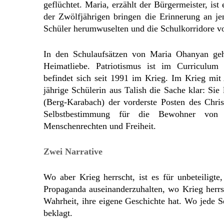
geflüchtet. Maria, erzählt der Bürgermeister, is
der Zwölfjährigen bringen die Erinnerung an je
Schüler herumwuselten und die Schulkorridore v
In den Schulaufsätzen von Maria Ohanyan ge
Heimatliebe. Patriotismus ist im Curriculum
befindet sich seit 1991 im Krieg. Im Krieg mit
jährige Schülerin aus Talish die Sache klar: Sie 
(Berg-Karabach) der vorderste Posten des Christ
Selbstbestimmung für die Bewohner von 
Menschenrechten und Freiheit.
Zwei Narrative
Wo aber Krieg herrscht, ist es für unbeteiligt
Propaganda auseinanderzuhalten, wo Krieg herrsc
Wahrheit, ihre eigene Geschichte hat. Wo jede S
beklagt.