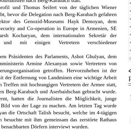
ournalisten nach Berg-Karabach statt.
profil und Thomas Seifert von der täglichen Wiener
abt, bevor die Delegation nach Berg-Karabach gefahren
irektor des Genozid-Museums Hayk Demoyan, dem
ecurity and Co-operation in Europe in Armenien, SE
rsh Kocharyan, dem internationalen Sekretär der
und mit einigen Vertretern verschiedener
dem Präsidenten des Parlaments, Ashot Ghulyan, dem
inisterin Armine Alexanyan sowie Vertretern von
erungsorganisation getroffen. Hervorzuheben ist der
t der Entfernung von Landminen eine wichtige Arbeit
n Treffen mit hochrangigen Vertretern der Armee statt,
hen Berg-Karabach und Aserbaidschan gebracht wurde.
nt, hatten die Journalisten die Möglichkeit, junge
in Bild von der Lage zu machen. Am letzten Tag wurde
n die Ortschaft Talish besucht, welche im 4-tägigen
on besuchte mit ihm gemeinsam das zerstörte Rathaus
n benachbarten Dörfern interviewt wurden.