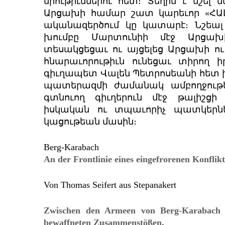
միութիւններու հետ։ Տեղին է նշել
Արցախի համար շատ կարեւոր «ՀԱԼ
ականազերծում կը կատարէ։ Նշեալ 
խումբը Մարտունիի մէջ Արցա
տեսակցեցաւ ու այցելեց Արցախի ու
հնարաւորութիւն ունեցաւ տիրող ի
գիւղապետ Վալեն Պետրոսեանի հետ խո
պատերազմի ժամանակ ամբողջութե
գտնուող գիւղերուն մէջ թալիշց
իսկական ու տպաւորիչ պատկերնե
կացութեան մասին։
Berg-Karabach
An der Frontlinie eines eingefrorenen Konflikt
Von Thomas Seifert aus Stepanakert
Zwischen den Armeen von Berg-Karabach 
bewaffneten Zusammenstößen.