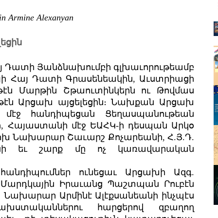
rin Armine Alexanyan
եցին
 Հայ Դատի Յանձնախումբի գլխաւորութեամբ
յի Հայ Դատի Գրասենեակին, Աւստրիացի
թէն Մարթին Շթաուտինկերն ու Թովմաս
երթէն Արցախ այցելեցին։ Նախքան Արցախ
ի մէջ հանդիպեցան Ցեղասպանութեան
ի, Հայաստանի մէջ ԵԱՀԿ-ի դեսպան Արկօ
ոխ Նախարար Շաւարշ Քոչարեանի, Հ.Յ.Դ.
անի եւ շարք մը ոչ կառավարական
հանդիպումներ ունեցաւ Արցախի Ազգ.
 Մարդկային Իրաւանց Պաշտպան Րուբէն
խ Նախարար Արմինէ Ալէքսանեանի ինչպէս
խստականներու հարցերով զբաղող