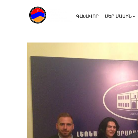
ԳԼԽԱՎՈՐ
ՄԵՐ ՄԱՍԻՆ