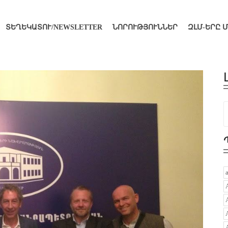
ՏԵՂԵԿԱՏՈՒ/NEWSLETTER
ՆՈՐՈՒԹՅՈՒՆՆԵՐ
ԶԼՄ-ԵՐԸ 