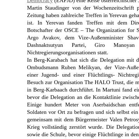
Democracy
(EAFJD) eine Reise österreichischer J
Martin Staudinger von der Wochenzeitschrift 
Zeitung haben zahlreiche Treffen in Yerevan geh
ist. In Yerevan fanden Treffen mit dem D
Botschafter der OSCE – The Organization for S
Argo Avakov, dem Vize-Außenminister Shava
Dashnaktsutyun Partei, Giro Manoyan 
Nichtregierungsorganisationen statt.
In Berg-Karabach hat sich die Delegation mit 
Ombudsmann Ruben Melikyan, der Vize-Außenm
einer Jugend- und einer Flüchtlings- Nichtregi
Besuch zur Organisation The HALO Trust, die mi
in Berg-Karbaach durchführt. In Martuni fand ei
bevor die Delegation an die Kontaktlinie zwisc
Einige hundert Meter von Aserbaidschan entfer
Soldaten vor Ort zu befragen und sich selbst e
gemeinsam mit dem Bürgermeister Valen Petrosya
Krieg vollständig zerstört wurde. Die Delegati
sowie die Schule, bevor einige Flüchtlinge in de