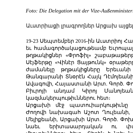
Foto: Die Delegation mit der Vize-Außenministe
Աւստրիացի լրագրողներ Արցախ այցել
19-23 Սեպտեմբեր 2016-ին Աւստրիոյ
եւ համագործակացութեամբ Եւրոպա
թղթակիցներ «Փրոֆիլ» շաբաթաթեր
Սէյֆերթը «Վինէր Ցայթունկ» օրաթ
ժամանելը թղթակիցները Երեւան
Թանգարանի Տնօրէն Հայկ Դէմոյեան
Ավագովի, Հայաստանի Արտ. Գործ. Փ
Բիւրոյի անդամ Կիրոյ Մանոյե
կազմակերպութիւններու հետ։
Արցախի մէջ պատուիարկութիւնը 
Ժողովի նախագահ Աշոտ Ղուլեանի,
Մելիքեանի, Արցախի Արտ. Գործ. Փո
նաեւ երիտասարդական ու փա