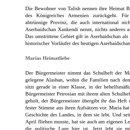
Die Bewohner von Talish nennen ihre Heimat Be
des Königreiches Armenien zurückgeht. Für
abtrünnige Provinz, die auch international ni
Aserbaidschan Xankendi nennt, nichts anderes a
Das umstrittene Gebiet gilt in Aserbaidschan als
historischer Vorläufer des heutigen Aserbaidscha
Marias Heimatliebe
Der Bürgermeister nimmt das Schulheft der Ma
gelegene Alashan, wohin die Familien nach dem
sitzt gerade in einer Klasse, in der behelfsmäßi
Bürgermeister Petrosian mit ihrem alten Schulhe
geholt, der Bürgermeister übergibt ihr das Heft
fester Stimme aus ihren Aufsätzen vor. Maria hat 
Geschichte des Landes, in dem sie lebt. Und sei
April fliehen musste, hat sie auch am eigenen Le
die politische Lage hier ist. Jetzt lebt sie 