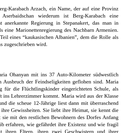
rg-Karabach Arzach, ein Name, der auf eine Provinz
 Aserbaidschan wiederum ist Berg-Karabach eine
cht anerkannte Regierung in Stepanakert, das man in
ls eine Marionettenregierung des Nachbarn Armenien.
 Teil eines “kaukasischen Albanien”, dem die Rolle als
ns zugeschrieben wird.
ria Ohanyan mit ins 37 Auto-Kilometer südwestlich
 Ausbruch der Feindseligkeiten geflohen sind. Maria
g für die Flüchtlingskinder eingerichteten Schule, als
ft ins Lehrerzimmer kommt. Maria wird aus der Klasse
 und die scheue 12-Jährige liest dann mit überraschend
ihre Gewissheiten. Sie liebt ihre Heimat, sie kennt die
t sie mit den restlichen Bewohnern des Dorfes Anfang
ib erfahren, wie gefährdet ihre Existenz und wie fragil
mit ihren Eltern, ihren zwei Geschwistern und ihrer