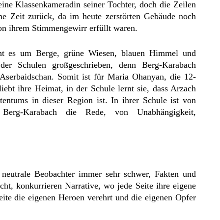
t eine Klassenkameradin seiner Tochter, doch die Zeilen
ne Zeit zurück, da im heute zerstörten Gebäude noch
on ihrem Stimmengewirr erfüllt waren.
ht es um Berge, grüne Wiesen, blauen Himmel und
 der Schulen großgeschrieben, denn Berg-Karabach
 Aserbaidschan. Somit ist für Maria Ohanyan, die 12-
liebt ihre Heimat, in der Schule lernt sie, dass Arzach
entums in dieser Region ist. In ihrer Schule ist von
Berg-Karabach die Rede, von Unabhängigkeit,
e, neutrale Beobachter immer sehr schwer, Fakten und
ht, konkurrieren Narrative, wo jede Seite ihre eigene
eite die eigenen Heroen verehrt und die eigenen Opfer