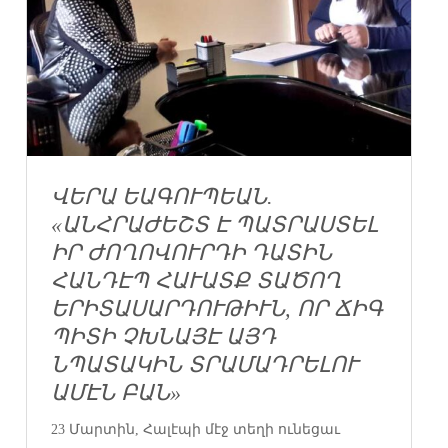
ՎԵՐԱ ԵԱԳՈՒՊԵԱՆ.
«ԱՆՀՐԱԺԵՇՏ Է ՊԱՏՐԱՍՏԵԼ
ԻՐ ԺՈՂՈՎՈՒՐԴԻ ԴԱՏԻՆ
ՀԱՆԴԷՊ ՀԱՒԱՏՔ ՏԱԾՈՂ
ԵՐԻՏԱՍԱՐԴՈՒԹԻՒՆ, ՈՐ ՃԻԳ
ՊԻՏԻ ՉԽՆԱՅԷ ԱՅԴ
ՆՊԱՏԱԿԻՆ ՏՐԱՄԱԴՐԵԼՈՒ
ԱՄԷՆ ԲԱՆ»
23 Մարտին, Հալէպի մէջ տեղի ունեցաւ