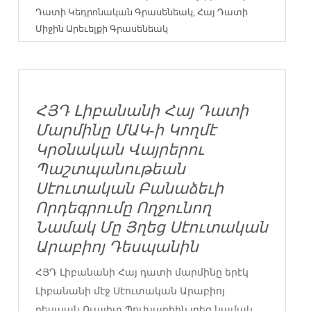
Դատի Կեդրոնական Գրասենեակ
,
Հայ Դատի
Միջին Արեւելքի Գրասենեակ
ՀՅԴ Լիբանանի Հայ Դատի
Մարմինը ՄԱԿ-ի Կողմէ
Կրօնական Վայրերու
Պաշտպանութեան
Սէուտական Բանաձեւի
Որդեգրումը Ողջունող
Նամակ Մը Յղեց Սէուտական
Արաբիոյ Դեսպանին
ՀՅԴ Լիբանանի Հայ դատի մարմինը երէկ
Լիբանանի մէջ Սէուտական Արաբիոյ
դեսպան Ուալիտ Պուխարիին յղեց նամակ