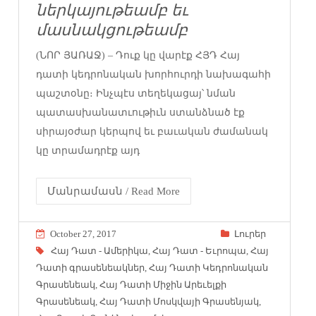
ներկայութեամբ եւ
մասնակցութեամբ
(ՆՈՐ ՅԱՌԱՋ) – Դուք կը վարէք ՀՅԴ Հայ
դատի կեդրոնական խորհուրդի նախագահի
պաշտօնը։ Ինչպէս տեղեկացայ՝ նման
պատասխանատւութիւն ստանձնած էք
սիրայօժար կերպով եւ բաւական ժամանակ
կը տրամադրէք այդ
Մանրամասն / Read More
October 27, 2017
Լուրեր
Հայ Դատ - Ամերիկա
,
Հայ Դատ - Եւրոպա
,
Հայ
Դատի գրասենեակներ
,
Հայ Դատի Կեդրոնական
Գրասենեակ
,
Հայ Դատի Միջին Արեւելքի
Գրասենեակ
,
Հայ Դատի Մոսկվայի Գրասենյակ
,