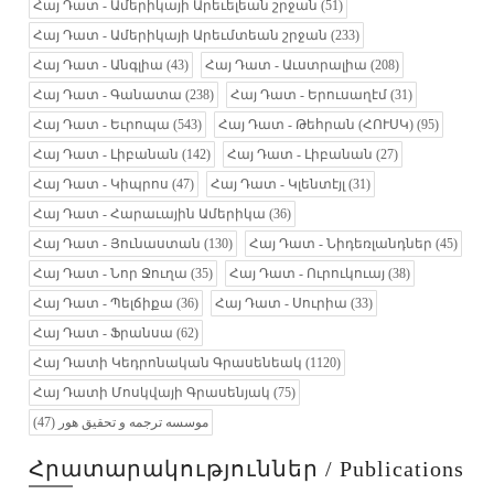
Հայ Դատ - Ամերիկայի Արեւելեան շրջան
(51)
Հայ Դատ - Ամերիկայի Արեւմտեան շրջան
(233)
Հայ Դատ - Անգլիա
(43)
Հայ Դատ - Աւստրալիա
(208)
Հայ Դատ - Գանատա
(238)
Հայ Դատ - Երուսաղէմ
(31)
Հայ Դատ - Եւրոպա
(543)
Հայ Դատ - Թեհրան (ՀՈՒՍԿ)
(95)
Հայ Դատ - Լիբանան
(142)
Հայ Դատ - Լիբանան
(27)
Հայ Դատ - Կիպրոս
(47)
Հայ Դատ - Կլենտէյլ
(31)
Հայ Դատ - Հարաւային Ամերիկա
(36)
Հայ Դատ - Յունաստան
(130)
Հայ Դատ - Նիդեռլանդներ
(45)
Հայ Դատ - Նոր Ջուղա
(35)
Հայ Դատ - Ուրուկուայ
(38)
Հայ Դատ - Պելճիքա
(36)
Հայ Դատ - Սուրիա
(33)
Հայ Դատ - Ֆրանսա
(62)
Հայ Դատի Կեդրոնական Գրասենեակ
(1120)
Հայ Դատի Մոսկվայի Գրասենյակ
(75)
(47)
موسسه ترجمه و تحقیق هور
Հրատարակություններ / Publications