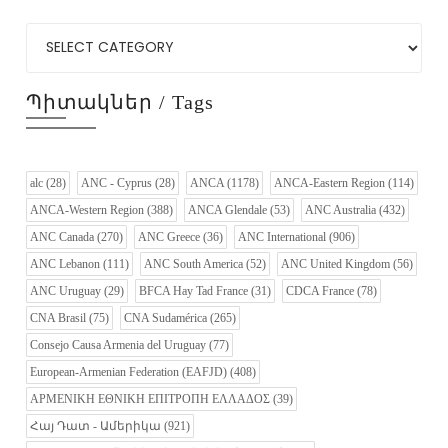
Պիտակներ / Tags
alc
(28)
ANC - Cyprus
(28)
ANCA
(1178)
ANCA-Eastern Region
(114)
ANCA-Western Region
(388)
ANCA Glendale
(53)
ANC Australia
(432)
ANC Canada
(270)
ANC Greece
(36)
ANC International
(906)
ANC Lebanon
(111)
ANC South America
(52)
ANC United Kingdom
(56)
ANC Uruguay
(29)
BFCA Hay Tad France
(31)
CDCA France
(78)
CNA Brasil
(75)
CNA Sudamérica
(265)
Consejo Causa Armenia del Uruguay
(77)
European-Armenian Federation (EAFJD)
(408)
ΑΡΜΕΝΙΚΗ ΕΘΝΙΚΗ ΕΠΙΤΡΟΠΗ ΕΛΛΑΔΟΣ
(39)
Հայ Դատ - Ամերիկա
(921)