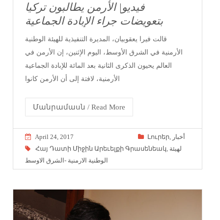
فيديو| الأرمن يطالبون تركيا
بتعويضات جراء الإبادة الجماعية
قالت فيرا يعقوبيان، المديرة التنفيذية للهيئة الوطنية
الأرمنية في الشرق الأوسط، اليوم الإثنين، إن الأرمن في
العالم يحيون الذكرى الثانية بعد المائة للإبادة الجماعية
الأرمنية، لافتة إلى أن الأرمن كانوا
Մանրամասն / Read More
April 24, 2017
Լուրեր
,
أخبار
Հայ Դատի Միջին Արեւելքի Գրասենեակ
,
لهيئة
الوطنية الارمنية -الشرق الاوسط