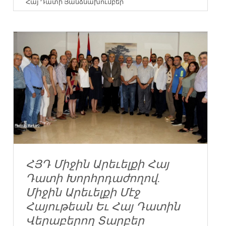
Հայ Դատի Յանձնախումբեր
ՀՅԴ Միջին Արեւելքի Հայ
Դատի Խորհրդաժողով.
Միջին Արեւելքի Մէջ
Հայութեան Եւ Հայ Դատին
Վերաբերող Տարբեր