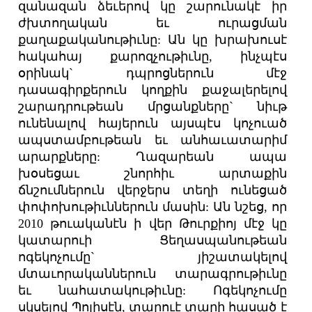
զանազան ձեւերով կը շարունակէ իր
ժխտողական եւ ուրացման
քաղաքականութիւնը: Ան կը խրախուսէ
հակահայ քարոզչութիւնը, ինչպէս
օրինակ` դպրոցներուն մէջ
դասագիրքերուն կողքին քաջալերելով
շարադրութեան մրցանքները` նիւթ
ունենալով հայերուն այսպէս կոչուած
ապստամբութեան եւ անհաւատարիմ
արարքները: Ղազարեան ապա
խօսեցաւ շնորհիւ արտաքին
ճնշումներուն վերջերս տեղի ունեցած
փոփոխութիւններուն մասին: Ան նշեց, որ
2010 թուականէն ի վեր Թուրքիոյ մէջ կը
կատարուի Ցեղասպանութեան
ոգեկոչումը` յիշատակելով
մտաւորականներուն տարագրութիւնը
եւ նահատակութիւնը: Ոգեկոչումը
սկսելով Պոլիսէն, տարուէ տարի հասած է