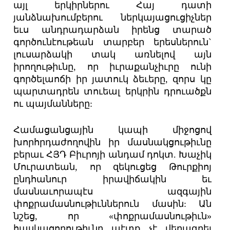
այլ երկիրներու Հայ դատի
յանձնախումբերու ներկայացուցիչներ
եւս անդրադարձան իրենց տարած
գործունէութեան տարբեր երեսներուն`
լուսարձակի տակ առնելով այն
իրողութիւնը, որ իւրաքանչիւրը ունի
գործելաոճի իր յատուկ ձեւերը, զորս կը
պարտադրեն տուեալ երկրին դրուածքն
ու պայմանները:
Համացանցային կապի միջոցով
խորհրդաժողովին իր մասնակցութիւնը
բերաւ ՀՅԴ Բիւրոյի անդամ դոկտ. Խաչիկ
Մուրատեան, որ զեկուցեց Թուրքիոյ
ընդհանուր իրավիճակին եւ
մասնաւորապէս ազգային
փոքրամասնութիւններուն մասին: Ան
նշեց, որ «փոքրամասնութիւն»
հասկացողութիւնը պէտք չէ վերագրել