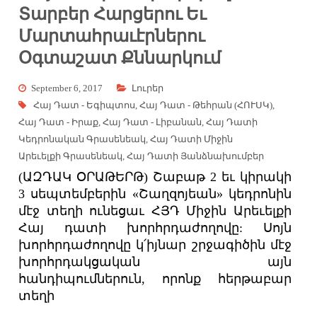
Տարբեր Հարցերու Եւ
Մարտահրաւէրներու
Օգտաշատ Քննարկում
September 6, 2017
Լուրեր
Հայ Դատ - Եգիպտոս
,
Հայ Դատ - Թեհրան (ՀՈՒՍԿ)
,
Հայ Դատ - Իրաք
,
Հայ Դատ - Լիբանան
,
Հայ Դատի
Կեդրոնական Գրասենեակ
,
Հայ Դատի Միջին
Արեւելքի Գրասենեակ
,
Հայ Դատի Յանձնախումբեր
(ԱԶԴԱԿ ՕՐԱԹԵՐԹ) Շաբաթ 2 եւ կիրակի
3 սեպտեմբերին «Շաղզոյեան» կեդրոնին
մէջ տեղի ունեցաւ ՀՅԴ Միջին Արեւելքի
Հայ դատի խորհրդաժողովը: Սոյն
խորհրդաժողովը կ՛իյնար շրջագիծին մէջ
խորհրդակցական այն
հանդիպումներուն, որոնք հերթաբար
տեղի