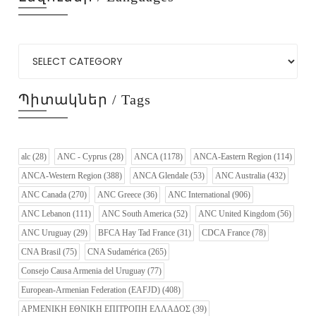
Պիտակներ / Tags
alc
(28)
ANC - Cyprus
(28)
ANCA
(1178)
ANCA-Eastern Region
(114)
ANCA-Western Region
(388)
ANCA Glendale
(53)
ANC Australia
(432)
ANC Canada
(270)
ANC Greece
(36)
ANC International
(906)
ANC Lebanon
(111)
ANC South America
(52)
ANC United Kingdom
(56)
ANC Uruguay
(29)
BFCA Hay Tad France
(31)
CDCA France
(78)
CNA Brasil
(75)
CNA Sudamérica
(265)
Consejo Causa Armenia del Uruguay
(77)
European-Armenian Federation (EAFJD)
(408)
ΑΡΜΕΝΙΚΗ ΕΘΝΙΚΗ ΕΠΙΤΡΟΠΗ ΕΛΛΑΔΟΣ
(39)