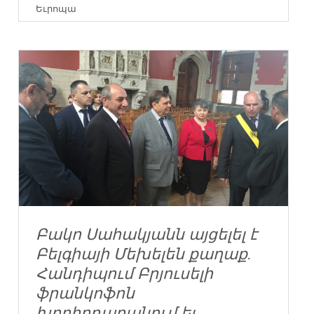
Եւրոպա
Բակո Սահակյանն այցելել է
Բելգիայի Մեխելեն քաղաք.
Հանդիպում Բրյուսելի
ֆրանկոֆոն
խորհրդարանում եւ