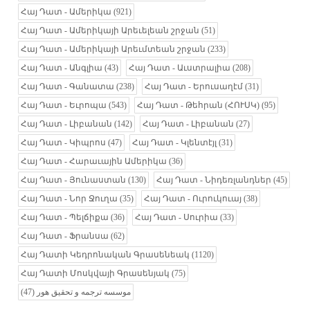
Հայ Դատ - Ամերիկա
(921)
Հայ Դատ - Ամերիկայի Արեւելեան շրջան
(51)
Հայ Դատ - Ամերիկայի Արեւմտեան շրջան
(233)
Հայ Դատ - Անգլիա
(43)
Հայ Դատ - Աւստրալիա
(208)
Հայ Դատ - Գանատա
(238)
Հայ Դատ - Երուսաղէմ
(31)
Հայ Դատ - Եւրոպա
(543)
Հայ Դատ - Թեհրան (ՀՈՒՍԿ)
(95)
Հայ Դատ - Լիբանան
(142)
Հայ Դատ - Լիբանան
(27)
Հայ Դատ - Կիպրոս
(47)
Հայ Դատ - Կլենտէյլ
(31)
Հայ Դատ - Հարաւային Ամերիկա
(36)
Հայ Դատ - Յունաստան
(130)
Հայ Դատ - Նիդեռլանդներ
(45)
Հայ Դատ - Նոր Ջուղա
(35)
Հայ Դատ - Ուրուկուայ
(38)
Հայ Դատ - Պելճիքա
(36)
Հայ Դատ - Սուրիա
(33)
Հայ Դատ - Ֆրանսա
(62)
Հայ Դատի Կեդրոնական Գրասենեակ
(1120)
Հայ Դատի Մոսկվայի Գրասենյակ
(75)
(47)
موسسه ترجمه و تحقیق هور