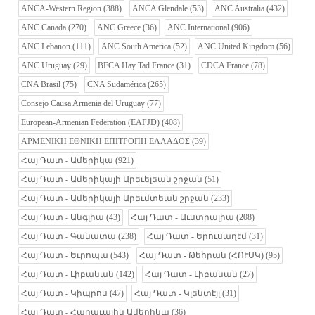
ANCA-Western Region
(388)
ANCA Glendale
(53)
ANC Australia
(432)
ANC Canada
(270)
ANC Greece
(36)
ANC International
(906)
ANC Lebanon
(111)
ANC South America
(52)
ANC United Kingdom
(56)
ANC Uruguay
(29)
BFCA Hay Tad France
(31)
CDCA France
(78)
CNA Brasil
(75)
CNA Sudamérica
(265)
Consejo Causa Armenia del Uruguay
(77)
European-Armenian Federation (EAFJD)
(408)
ΑΡΜΕΝΙΚΗ ΕΘΝΙΚΗ ΕΠΙΤΡΟΠΗ ΕΛΛΑΔΟΣ
(39)
Հայ Դատ - Ամերիկա
(921)
Հայ Դատ - Ամերիկայի Արեւելեան շրջան
(51)
Հայ Դատ - Ամերիկայի Արեւմտեան շրջան
(233)
Հայ Դատ - Անգլիա
(43)
Հայ Դատ - Աւստրալիա
(208)
Հայ Դատ - Գանատա
(238)
Հայ Դատ - Երուսաղէմ
(31)
Հայ Դատ - Եւրոպա
(543)
Հայ Դատ - Թեհրան (ՀՈՒՍԿ)
(95)
Հայ Դատ - Լիբանան
(142)
Հայ Դատ - Լիբանան
(27)
Հայ Դատ - Կիպրոս
(47)
Հայ Դատ - Կլենտէյլ
(31)
Հայ Դատ - Հարաւային Ամերիկա
(36)