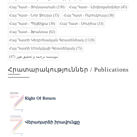
Հայ Դատ - Յունաստան
(130)
Հայ Դատ - Նիդեռլանդներ
(45)
Հայ Դատ - Նոր Ջուղա
(35)
Հայ Դատ - Ուրուկուայ
(38)
Հայ Դատ - Պելճիքա
(36)
Հայ Դատ - Սուրիա
(33)
Հայ Դատ - Ֆրանսա
(62)
Հայ Դատի Կեդրոնական Գրասենեակ
(1120)
Հայ Դատի Մոսկվայի Գրասենյակ
(75)
(47)
موسسه ترجمه و تحقیق هور
Հրատարակություններ / Publications
Right Of Return
Վերադարձի իրավունքը