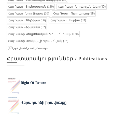
Հայ Դատ - Յունաստան
(130)
Հայ Դատ - Նիդեռլանդներ
(45)
Հայ Դատ - Նոր Ջուղա
(35)
Հայ Դատ - Ուրուկուայ
(38)
Հայ Դատ - Պելճիքա
(36)
Հայ Դատ - Սուրիա
(33)
Հայ Դատ - Ֆրանսա
(62)
Հայ Դատի Կեդրոնական Գրասենեակ
(1120)
Հայ Դատի Մոսկվայի Գրասենյակ
(75)
(47)
موسسه ترجمه و تحقیق هور
Հրատարակություններ / Publications
Right Of Return
Վերադարձի իրավունքը