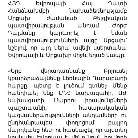
ՀՅԴ Եվրոպայի Հայ Դատի
Հանձնախմբի նախաձեռնությամբ
Արցախ ժամանած Բելգիական
պատվիրակության անդամ Ժորժ
Դալմանը կարևորել է նման
պատվիրակությունների այցը Արցախ՝
նշելով, որ այդ կերպ ավելի կսերտանա
Եվրոպայի և Արցախի միջև եղած կապը:
«Երբ վերադառնանք Բրյուսել
կբարձրաձայնենք Լեռնային Ղարաբաղի
հարցը. պետք է լուծում գտնել: Մենք
հանդիպել ենք ԼՂՀ նախագահի, ԱԺ
նախագահի, Մարդու իրավունքների
պաշտպանի, հասարակական
կազմակերպությունների անդամների ու
ընդհանրապես փողոցում քայլող
մարդկանց հետ ու հասկացել, որ այստեղ
նույնպես Եվրոպա է, մենք նույն հումորի