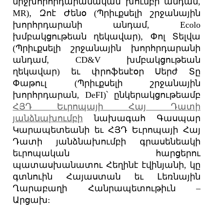
միջխորհրդարանական խումբի անդամ,
MR), Զոէ Ժենօ (Պրիւքսելի շրջանային
խորհրդարանի անդամ, Ecolo
խմբակցութեան ղեկավար), Փոլ Տելվա
(Պրիւքսելի շրջանային խորհրդարանի
անդամ, CD&V խմբակցութեան
ղեկավար) եւ փրոֆեսէօր Սերժ Տը
Փաթուլ (Պրիւքսելի շրջանային
խորհրդարան, DeFI)՝ ընկերակցութեամբ
ՀՅԴ Եւրոպայի Հայ Դատի
յանձնախումբի
նախագահ Գասպար
Կարապետեանի եւ ՀՅԴ Եւրոպայի Հայ
Դատի յանձնախումբի գրասենեակի
եւրոպական հարցերու
պատասխանատու Հեղինէ էվինյանի, կը
գտնուին Հայաստան եւ Լեռնային
Ղարաբաղի Հանրապետութիւն –
Արցախ: