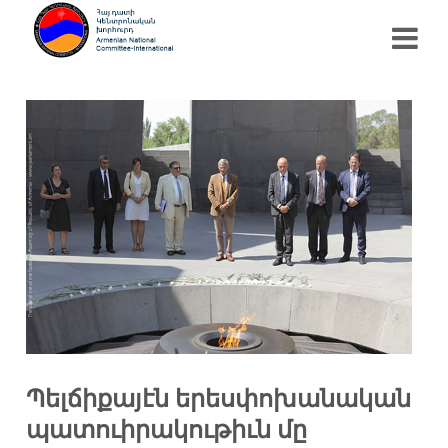
Պելճիքայէն երեսփոխանական
պատուիրակութիւն մը