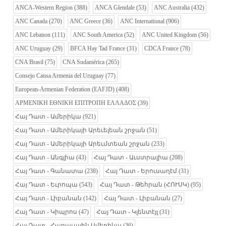
ANCA-Western Region
(388)
ANCA Glendale
(53)
ANC Australia
(432)
ANC Canada
(270)
ANC Greece
(36)
ANC International
(906)
ANC Lebanon
(111)
ANC South America
(52)
ANC United Kingdom
(56)
ANC Uruguay
(29)
BFCA Hay Tad France
(31)
CDCA France
(78)
CNA Brasil
(75)
CNA Sudamérica
(265)
Consejo Causa Armenia del Uruguay
(77)
European-Armenian Federation (EAFJD)
(408)
ΑΡΜΕΝΙΚΗ ΕΘΝΙΚΗ ΕΠΙΤΡΟΠΗ ΕΛΛΑΔΟΣ
(39)
Հայ Դատ - Ամերիկա
(921)
Հայ Դատ - Ամերիկայի Արեւելեան շրջան
(51)
Հայ Դատ - Ամերիկայի Արեւմտեան շրջան
(233)
Հայ Դատ - Անգլիա
(43)
Հայ Դատ - Աւստրալիա
(208)
Հայ Դատ - Գանատա
(238)
Հայ Դատ - Երուսաղէմ
(31)
Հայ Դատ - Եւրոպա
(543)
Հայ Դատ - Թեհրան (ՀՈՒՍԿ)
(95)
Հայ Դատ - Լիբանան
(142)
Հայ Դատ - Լիբանան
(27)
Հայ Դատ - Կիպրոս
(47)
Հայ Դատ - Կլենտէյլ
(31)
Հայ Դատ - Հարաւային Ամերիկա
(36)