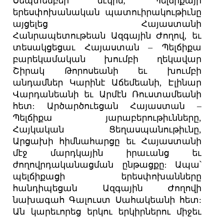
Սեպտեմբեր մէկին, Պելճիքայի
երեսփոխանական պատուիրակութիւնը
այցելեց Հայաստանի
Հանրապետութեան Ազգային Ժողով, եւ
տեսակցեցաւ Հայաստան – Պելճիքա
բարեկամական խումբի ղեկավար
Շիրակ Թորոսեանի եւ խումբի
անդամներ Կարինէ Աճեմեանի, Էլինար
Վարդանեանի եւ Արմէն Ռուստամեանի
հետ: Արծարծուեցան Հայաստան –
Պելճիքա յարաբերութիւնները,
Հայկական Ցեղասպանութիւնը,
Արցախի հիմնահարցը եւ Հայաստանի
մէջ մարդկային իրաւանց եւ
ժողովրդականացման ընթացքը: Ապա՝
պելճիքացի երեսփոխանները
հանդիպեցան Ազգային Ժողովի
նախագահ Գալուստ Սահակեանի հետ:
Ան կարեւորեց երկու երկիրներու միջեւ