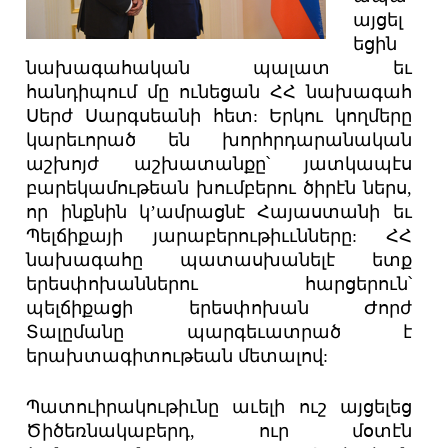
այցել
եցին
նախագահական պալատ եւ
հանդիպում մը ունեցան ՀՀ նախագահ
Սերժ Սարգսեանի հետ: Երկու կողմերը
կարեւորած են խորհրդարանական
աշխոյժ աշխատանքը՝ յատկապէս
բարեկամութեան խումբերու ծիրէն ներս,
որ ինքնին կ’ամրացնէ Հայաստանի եւ
Պելճիքայի յարաբերութիււնները: ՀՀ
նախագահը պատասխանելէ ետք
երեսփոխաններու հարցերուն՝
պելճիքացի երեսփոխան Ժորժ
Տալըմանը պարգեւատրած է
երախտագիտութեան մետալով:
Պատուիրակութիւնը աւելի ուշ այցելեց
Ծիծեռնակաբերդ, ուր մօտէն