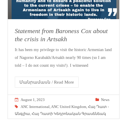
Statement from Baroness Cox about
the crisis in Artsakh
It has been my privilege to visit the historic Armenian land
of Nagorno Karabakh/Artsakh nearly 90 times (so I am
told – I do not count my visits!). I witnessed
Մանրամասն / Read More
August 1, 2023
News
ANC International
,
ANC United Kingdom
,
Հայ Դատ -
Անգլիա
,
Հայ Դատի Կեդրոնական Գրասենեակ