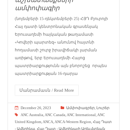
ամփոփագիր
(նոյեմբերի 15-դեկտեմբերի 25) ՀՅԴ Բյուրոյի
Հայ դատի կենտրոնական գրասենյակ
Երուսաղեմի հայկական թաղամասի
«Կովերի պարտեզ» անունով հայտնի
հողամասի շուրջ իրավիճակի լարման
առիթով, երբ Երուսաղեմի Հայոց
պատրիարքությունն այն բնորոշեց որպես
պատրիարքության 16-դարյա
Մանրամասն / Read More
December 26, 2023
Ամփոփագրեր
,
Լուրեր
ANC Australia
,
ANC Canada
,
ANC International
,
ANC
United Kingdom
,
ANCA
,
ANCA-Western Region
,
Հայ Դատ
- Ամերիկա
,
Հայ Դատ - Ամերիկայի Արեւմտեան