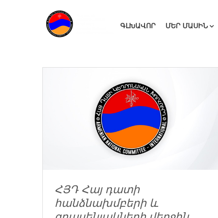
ԳԼԽԱՎՈՐ
ՄԵՐ ՄԱՍԻՆ
ՀՅԴ Հայ դատի
հանձնախմբերի և
գրասենյակների վերջին