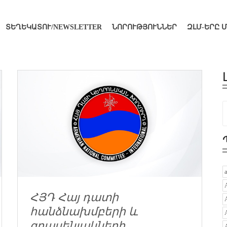
ՏԵՂԵԿԱՏՈՒ/NEWSLETTER
ՆՈՐՈՒԹՅՈՒՆՆԵՐ
ԶԼՄ-ԵՐԸ 
ՀՅԴ Հայ դատի
հանձնախմբերի և
գրասենյակների