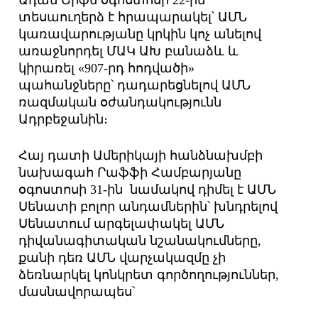
Ադամ Շիֆն օգոստոսի 22-ին
տեսաուղերձ է հրապարակել՝ ԱՄՆ
կառավարությանը կրկին կոչ անելով
առաջնորդել ՄԱԿ ԱԽ բանաձև և
կիրառել «907-րդ հոդվածի»
պահանջները՝ դադարեցնելով ԱՄՆ
ռազմական օժանդակությունն
Ադրբեջանին։
Հայ դատի Ամերիկայի հանձնախմբի
նախագահ Րաֆֆի Համբարյանը
օգոստոսի 31-ին նամակով դիմել է ԱՄՆ
Սենատի բոլոր անդամներին՝ խնդրելով
Սենատում արգելափակել ԱՄՆ
դիվանագիտական նշանակումները,
քանի դեռ ԱՄՆ վարչակազմը չի
ձեռնարկել կոնկրետ գործողություններ,
մասնավորապես՝