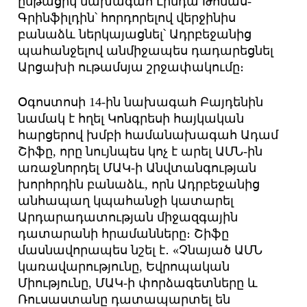
ընթացիկ նախագահ Լինդա Թոմաս-
Գրինֆիլդին՝ հորդորելով վերջինիս
բանաձև ներկայացնել՝ Ադրբեջանից
պահանջելով անմիջապես դադարեցնել
Արցախի ութամսյա շրջափակումը։
Օգոստոսի 14-ին նախագահ Բայդենին
նամակ է հղել Կոնգրեսի հայկական
հարցերով խմբի համանախագահ Ադամ
Շիֆը, որը նույնպես կոչ է արել ԱՄՆ-ին
առաջնորդել ՄԱԿ-ի Անվտանգության
խորհրդին բանաձև, որն Ադրբեջանից
անհապաղ կպահանջի կատարել
Արդարադատության միջազգային
դատարանի հրամանները։ Շիֆը
մասնավորապես նշել է․ «Չնայած ԱՄՆ
կառավարությունը, Եվրոպական
Միությունը, ՄԱԿ-ի փորձագետները և
Ռուսաստանը դատապարտել են