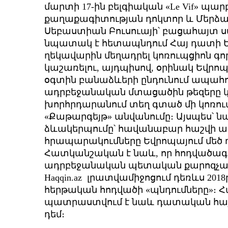
մարտի 17-ին բելգիական «Le Vif» պա
քաղաքագիտության դոկտոր և Մերձա
Սեբաստիան Բուսուայի՝ բացահայտ ստ
նպատակ է հետապնդում Հայ դատի Ե
ղեկավարին մեղադրել կոռուպցիոն գ
կաշառելու, այդպիսով, օրինակ Եվ
օգտին բանաձևերի ընդունում ապահովե
ադրբեջանական մտացածին թեզերը կ
խորհրդարանում տեղ գտած մի կոռուպ
«Քաթարգեյթ» անվանումը։ Այսպես՝ ն
ձևակերպումը՝ հավանաբար հաշվի առ
հրապարակումները Եվրոպայում մեծ 
Հատկանշական է նաև, որ հոդվածագիր
ադրբեջանական պետական քարոզչամե
Haqqin.az լրատվամիջոցում դեռևս 2
հերթական հոդվածի «պնդումները»։ 
պատրաստվում է նաև դատական հայց
դեմ։