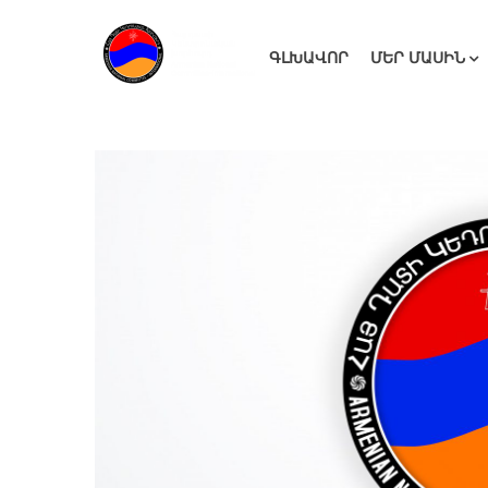
ԳԼԽԱՎՈՐ
ՄԵՐ ՄԱՍԻՆ