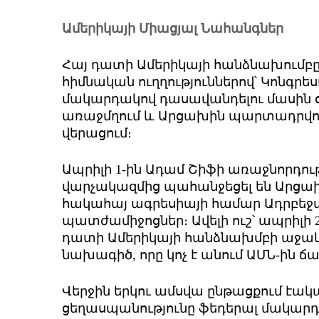
Ամերիկայի Միացյալ Նահանգներ
Հայ դատի Ամերիկայի հանձնախումբ
հիմնական ուղղություններով՝ Կոնգրե
մակարդակով դասավանդելու մասին 
առաջմղում և Արցախին պարտադրվ
վերացում։
Ապրիլի 1-ին Ադամ Շիֆի առաջնորդու
վարչակազմից պահանջեցել են Արցա
հակահայ ագրեսիայի համար Ադրբեջ
պատժամիջոցներ։ Ավելի ուշ՝ ապրիլի 2
դատի Ամերիկայի հանձնախմբի աջակց
նախագիծ, որը կոչ է անում ԱՄՆ-ին ճ
Վերջին երկու ամսվա ընթացքում էակ
ցեղասպանությունը ֆեդերալ մակար