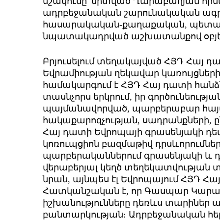
մշակումը՝ միտված Ղարաբաղյան հի
ադրբեջանական շարունակական ագր
հասարակական-քաղաքական, պետակ
նպատակադրված աշխատանքով օբյեկ
Բրյուսելում տեղակայված ՀՅԴ Հայ դ
Եվրամիության ղեկավար կառույցներ
համակարգում է ՀՅԴ Հայ դատի հա
տասնչորս երկրում, իր գործունեությա
պայմանավորված, պարբերաբար հայ
հակաքարոզչության, սադրանքների, 
Հայ դատի Եվրոպայի գրասենյակի դե
կոռուպցիոն բազմաթիվ դրսևորումնե
պարբերականներում գրասենյակի 
վերաբերյալ կեղծ տեղեկատվության 
նրան, այնպես էլ Եվրոպայում ՀՅԴ Հ
Հատկանշական է, որ Գասպար Կար
իշխանությունները դեռևս տարիներ
բանտարկության։ Ադրբեջանական հեր