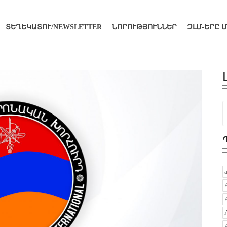
ՏԵՂԵԿԱՏՈՒ/NEWSLETTER
ՆՈՐՈՒԹՅՈՒՆՆԵՐ
ԶԼՄ-ԵՐԸ 