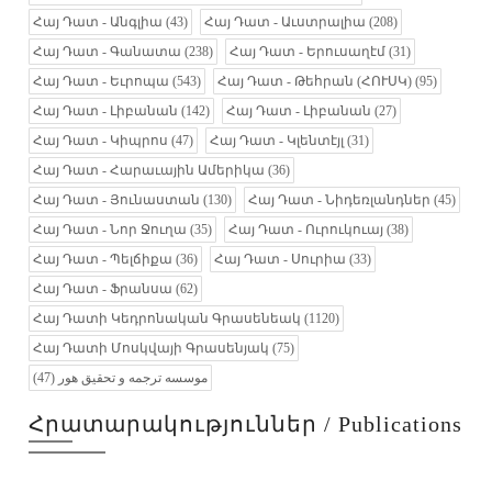
Հայ Դատ - Անգլիա
(43)
Հայ Դատ - Աւստրալիա
(208)
Հայ Դատ - Գանատա
(238)
Հայ Դատ - Երուսաղէմ
(31)
Հայ Դատ - Եւրոպա
(543)
Հայ Դատ - Թեհրան (ՀՈՒՍԿ)
(95)
Հայ Դատ - Լիբանան
(142)
Հայ Դատ - Լիբանան
(27)
Հայ Դատ - Կիպրոս
(47)
Հայ Դատ - Կլենտէյլ
(31)
Հայ Դատ - Հարաւային Ամերիկա
(36)
Հայ Դատ - Յունաստան
(130)
Հայ Դատ - Նիդեռլանդներ
(45)
Հայ Դատ - Նոր Ջուղա
(35)
Հայ Դատ - Ուրուկուայ
(38)
Հայ Դատ - Պելճիքա
(36)
Հայ Դատ - Սուրիա
(33)
Հայ Դատ - Ֆրանսա
(62)
Հայ Դատի Կեդրոնական Գրասենեակ
(1120)
Հայ Դատի Մոսկվայի Գրասենյակ
(75)
(47)
موسسه ترجمه و تحقیق هور
Հրատարակություններ / Publications