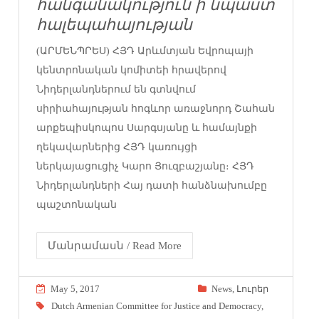
հանգանակություն ի նպաստ
հալեպահայության
(ԱՐՄԵՆՊՐԵՍ) ՀՅԴ Արևմտյան Եվրոպայի
կենտրոնական կոմիտեի հրավերով
Նիդերլանդներում են գտնվում
սիրիահայության հոգևոր առաջնորդ Շահան
արքեպիսկոպոս Սարգսյանը և համայնքի
ղեկավարներից ՀՅԴ կառույցի
ներկայացուցիչ Կարո Յուզբաշյանը։ ՀՅԴ
Նիդերլանդների Հայ դատի հանձնախումբը
պաշտոնական
Մանրամասն / Read More
May 5, 2017
News
,
Լուրեր
Dutch Armenian Committee for Justice and Democracy
,