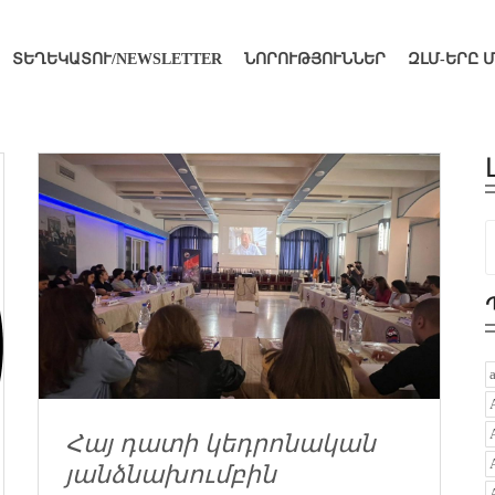
ՏԵՂԵԿԱՏՈՒ/NEWSLETTER
ՆՈՐՈՒԹՅՈՒՆՆԵՐ
ԶԼՄ-ԵՐԸ 
Հայ դատի կեդրոնական
յանձնախումբին