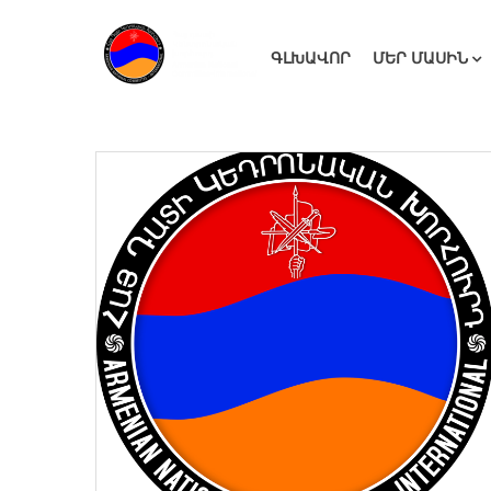
ԳԼԽԱՎՈՐ
ՄԵՐ ՄԱՍԻՆ