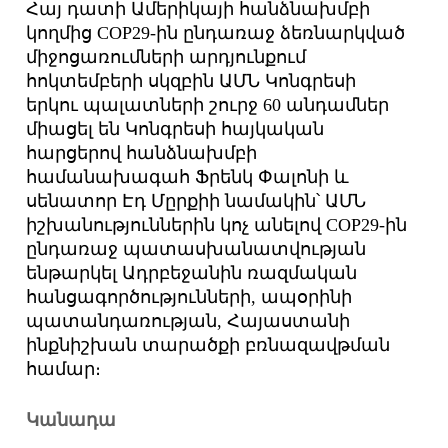
Հայ դատի Ամերիկայի հանձնախմբի
կողմից COP29-ին ընդառաջ ձեռնարկված
միջոցառումների արդյունքում
հոկտեմբերի սկզբին ԱՄՆ Կոնգրեսի
երկու պալատների շուրջ 60 անդամներ
միացել են Կոնգրեսի հայկական
հարցերով հանձնախմբի
համանախագահ Ֆրենկ Փալոնի և
սենատոր Էդ Մըրքիի նամակին՝ ԱՄՆ
իշխանություններին կոչ անելով COP29-ին
ընդառաջ պատասխանատվության
ենթարկել Ադրբեջանին ռազմական
հանցագործությունների, ապօրինի
պատանդա­ռության, Հայաստանի
ինքնիշխան տարածքի բռնազավթման
համար։
Կանադա