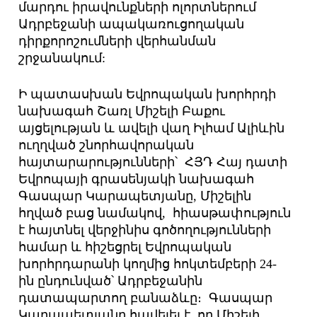
մարդու իրավունքների ոլորտներում
Ադրբեջանի ապակառու­ցողական
դիրքորոշումների վերհանման
շրջանակում:
Ի պատասխան Եվրոպական խորհրդի
նախագահ Շառլ Միշելի Բաքու
այցելության և ավելի վաղ Իլհամ Ալիևին
ուղղված շնորհավորական
հայտարարությունների՝ ՀՅԴ Հայ դատի
Եվրոպայի գրասենյակի նախագահ
Գասպար Կարապետյանը, Միշելին
հղված բաց նամակով, հիասթափություն
է հայտնել վերջինիս գոծողությունների
համար և հիշեցրել Եվրոպական
խորհրդարանի կողմից հոկտեմբերի 24-
ին ընդունված՝ Ադրբեջանին
դատապարտող բանաձևը։ Գասպար
Կարապետյանը հավելել է, որ Միշելի