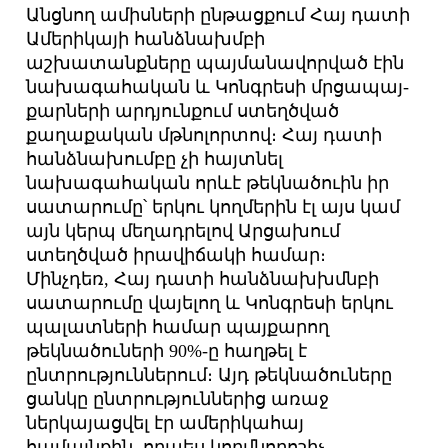
Անցնող ամիսների ընթացքում Հայ դատի
Ամերիկայի հանձնախմբի
աշխատանքները պայմանավորված էին
նախագահական և Կոնգրեսի մրցապայ­
քարների արդյունքում ստեղծված
քաղաքական մթնոլորտով։ Հայ դատի
հանձնախումբը չի հայտնել
նախագահական որևէ թեկնածուին իր
սատարումը՝ երկու կողմերին էլ այս կամ
այն կերպ մեղադրելով Արցախում
ստեղծված իրավիճակի համար։
Մինչդեռ, Հայ դատի հանձնախխմնբի
սատարումը վայելող և Կոնգրեսի երկու
պալատների համար պայքարող
թեկնածուների 90%-ը հաղթել է
ընտրություններում։ Այդ թեկնածուները
ցանկը ընտրություններից առաջ
ներկայացվել էր ամերիկահայ
համայնքին, որպես կողմնորոշիչ