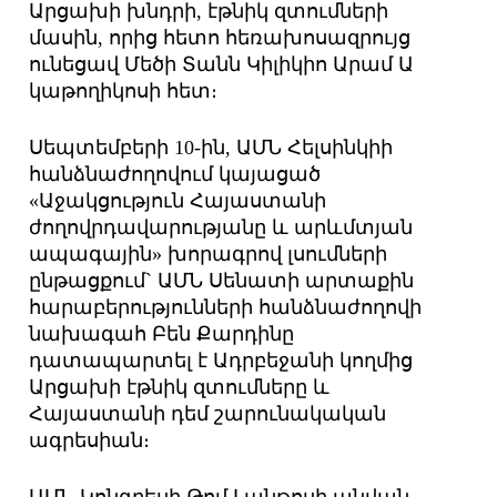
Արցախի խնդրի, էթնիկ զտումների
մասին, որից հետո հեռախոսազրույց
ունեցավ Մեծի Տանն Կիլիկիո Արամ Ա
կաթողիկոսի հետ։
Սեպտեմբերի 10-ին, ԱՄՆ Հելսինկիի
հանձնաժողովում կայացած
«Աջակցություն Հայաստանի
ժողովրդավարությանը և արևմտյան
ապագային» խորագրով լսումների
ընթացքում` ԱՄՆ Սենատի արտաքին
հարաբերությունների հանձնաժողովի
նախագահ Բեն Քարդինը
դատապարտել է Ադրբեջանի կողմից
Արցախի էթնիկ զտումները և
Հայաստանի դեմ շարունակական
ագրեսիան։
ԱՄՆ Կոնգրեսի Թոմ Լանթոսի անվան