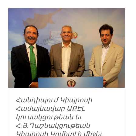
Հանդիպում Կիպրոսի
Համայնավար ԱՔԷԼ
կուսակցութեան եւ
Հ.Յ.Դաշնակցութեան
Կիպրոսի Կոմիտէի միջեւ