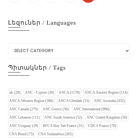
Լեզուներ / Languages
Պիտակներ / Tags
alc
(28)
ANC - Cyprus
(28)
ANCA
(1178)
ANCA-Eastern Region
(114)
ANCA-Western Region
(388)
ANCA Glendale
(53)
ANC Australia
(432)
ANC Canada
(270)
ANC Greece
(36)
ANC International
(906)
ANC Lebanon
(111)
ANC South America
(52)
ANC United Kingdom
(56)
ANC Uruguay
(29)
BFCA Hay Tad France
(31)
CDCA France
(78)
CNA Brasil
(75)
CNA Sudamérica
(265)