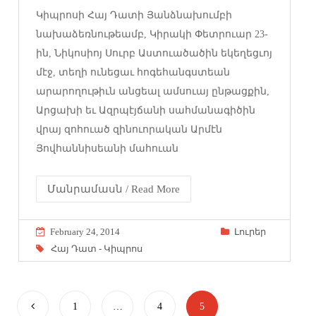
Կիպրոսի Հայ Դատի Յանձնախումբի
նախաձեռնութեամբ, Կիրակի Փետրուար 23-
ին, Նիկոսիոյ Սուրբ Աստուածածին եկեղեցւոյ
մէջ, տեղի ունեցաւ հոգեհանգստեան
արարողութիւն անցեալ ամսուայ ընթացքին,
Արցախի եւ Ազրպէյճանի սահմանագիծին
վրայ զոհուած զինուորական Արմէն
Յովհաննիսեանի մահուան
Մանրամասն / Read More
February 24, 2014
Լուրեր
Հայ Դատ - Կիպրոս
1
…
4
5