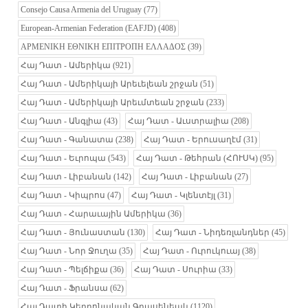
Consejo Causa Armenia del Uruguay
(77)
European-Armenian Federation (EAFJD)
(408)
ΑΡΜΕΝΙΚΗ ΕΘΝΙΚΗ ΕΠΙΤΡΟΠΗ ΕΛΛΑΔΟΣ
(39)
Հայ Դատ - Ամերիկա
(921)
Հայ Դատ - Ամերիկայի Արեւելեան շրջան
(51)
Հայ Դատ - Ամերիկայի Արեւմտեան շրջան
(233)
Հայ Դատ - Անգլիա
(43)
Հայ Դատ - Աւստրալիա
(208)
Հայ Դատ - Գանատա
(238)
Հայ Դատ - Երուսաղէմ
(31)
Հայ Դատ - Եւրոպա
(543)
Հայ Դատ - Թեհրան (ՀՈՒՍԿ)
(95)
Հայ Դատ - Լիբանան
(142)
Հայ Դատ - Լիբանան
(27)
Հայ Դատ - Կիպրոս
(47)
Հայ Դատ - Կլենտէյլ
(31)
Հայ Դատ - Հարաւային Ամերիկա
(36)
Հայ Դատ - Յունաստան
(130)
Հայ Դատ - Նիդեռլանդներ
(45)
Հայ Դատ - Նոր Ջուղա
(35)
Հայ Դատ - Ուրուկուայ
(38)
Հայ Դատ - Պելճիքա
(36)
Հայ Դատ - Սուրիա
(33)
Հայ Դատ - Ֆրանսա
(62)
Հայ Դատի Կեդրոնական Գրասենեակ
(1120)