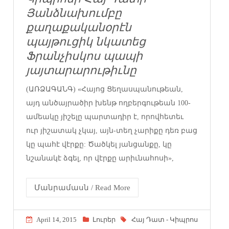
Յանձնախումբը
քաղաքականօրէն
պայթուցիկ նկատեց
Ֆրանչիսկոս պապի
յայտարարութիւնը
(ԱՌՁԱԳԱՆԳ) «Հայոց Ցեղասպանութեան,
այդ անծայրածիր խենթ ողբերգութեան 100-
ամեակը յիշելը պարտադիր է, որովհետեւ
ուր յիշատակ չկայ, այն-տեղ չարիքը դեռ բաց
կը պահէ վէրքը: Ծածկել յանցանքը, կը
նշանակէ ձգել, որ վէրքը արիւնահոսի»,
Մանրամասն / Read More
April 14, 2015
Լուրեր
Հայ Դատ - Կիպրոս