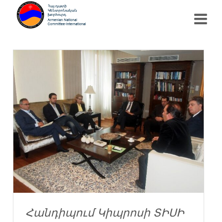
Հանդիպում Կիպրոսի ՏԻՍԻ