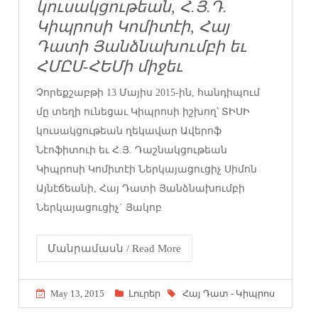
կուսակցութեան, Հ.Յ.Դ.
Կիպրոսի Կոմիտէի, Հայ
Դատի Յանձնախումբի եւ
ՀՄԸՄ-ՀԵՄի միջեւ
Չորեքշաբթի 13 Մայիս 2015-ին, հանդիպում
մը տեղի ունեցաւ Կիպրոսի իշխող՝ ՏԻՍԻ
կուսակցութեան ղեկավար Ավերոֆ
Նէոֆիտուի եւ Հ.Յ. Դաշնակցութեան
Կիպրոսի Կոմիտէի Ներկայացուցիչ Սիմոն
Այնէճեանի, Հայ Դատի Յանձնախումբի
Ներկայացուցիչ` Յակոբ
Մանրամասն / Read More
May 13, 2015
Լուրեր
Հայ Դատ - Կիպրոս