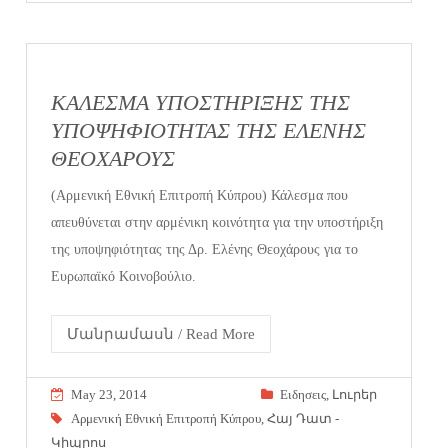
ΚΑΛΕΣΜΑ ΥΠΟΣΤΗΡΙΞΗΣ ΤΗΣ
ΥΠΟΨΗΦΙΟΤΗΤΑΣ ΤΗΣ ΕΛΕΝΗΣ
ΘΕΟΧΑΡΟΥΣ
(Αρμενική Εθνική Επιτροπή Κύπρου) Κάλεσμα που
απευθύνεται στην αρμένικη κοινότητα για την υποστήριξη
της υποψηφιότητας της Δρ. Ελένης Θεοχάρους για το
Ευρωπαϊκό Κοινοβούλιο.
Մանրամասն / Read More
May 23, 2014
Eιδησεις
,
Լուրեր
Αρμενική Εθνική Επιτροπή Κύπρου
,
Հայ Դատ -
Կիպրոս