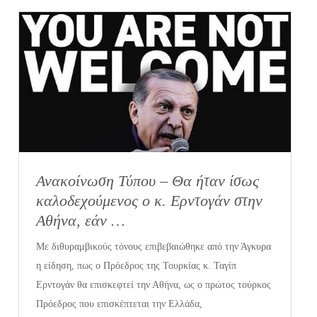
Ανακοίνωση Τύπου – Θα ήταν ίσως
καλοδεχούμενος ο κ. Ερντογάν στην
Αθήνα, εάν …
Με διθυραμβικούς τόνους επιβεβαιώθηκε από την Άγκυρα
η είδηση, πως ο Πρόεδρος της Τουρκίας κ. Ταγίπ
Ερντογάν θα επισκεφτεί την Αθήνα, ως ο πρώτος τούρκος
Πρόεδρος που επισκέπτεται την Ελλάδα,