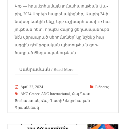
­Կոչ — հրա­ւէրհա­մայն յու­նա­հա­յու­թեան Ապ­
րիլ, 2024 ­Սի­րե­լի հայ­րե­նա­կից­ներ, Ապ­րիլ 24-ի
նա­խօ­րեա­կին ենք, երբ աշ­խար­հասփիւռ հա­
յու­թեան հետ, որ­պէս ­Հա­յոց ցե­ղասպա­նու­թե­
նէն վե­րապ­րած սե­րունդ­ներ՝ կը նշենք հայ
ազ­գին դէմ թրքա­կան պե­տու­թեան գոր­
ծադրած ­Ցե­ղաս­պա­նու­թեան
Մանրամասն / Read More
April 22, 2024
Eιδησεις
ANC Greece
,
ANC International
,
Հայ Դատ -
Յունաստան
,
Հայ Դատի Կեդրոնական
Գրասենեակ