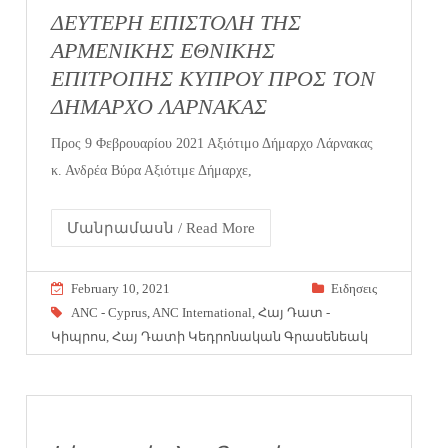
ΔΕΥΤΕΡΗ ΕΠΙΣΤΟΛΗ ΤΗΣ
ΑΡΜΕΝΙΚΗΣ ΕΘΝΙΚΗΣ
ΕΠΙΤΡΟΠΗΣ ΚΥΠΡΟΥ ΠΡΟΣ ΤΟΝ
ΔΗΜΑΡΧΟ ΛΑΡΝΑΚΑΣ
Προς 9 Φεβρουαρίου 2021 Αξιότιμο Δήμαρχο Λάρνακας
κ. Ανδρέα Βύρα Αξιότιμε Δήμαρχε,
Մանրամասն / Read More
February 10, 2021
Eιδησεις
ANC - Cyprus
,
ANC International
,
Հայ Դատ -
Կիպրոս
,
Հայ Դատի Կեդրոնական Գրասենեակ