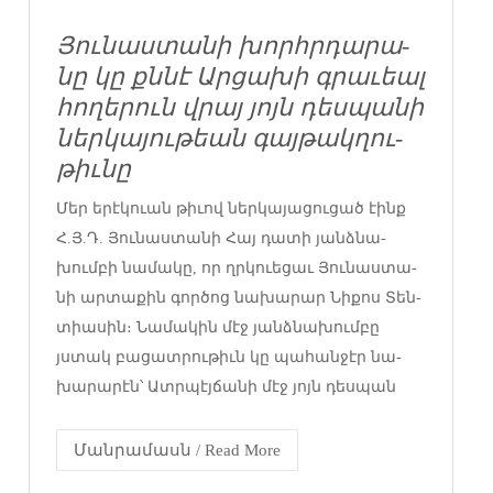
Յու­նաս­տա­նի խորհր­դա­րա­
նը կը քննէ Ար­ցա­խի գրա­ւեալ
հո­ղե­րուն վրայ յոյն դես­պա­նի
ներ­կա­յու­թեան գայ­թակ­ղու­
թիւ­նը
Մեր ե­րէ­կո­ւան թի­ւով ներ­կա­յա­ցու­ցած էինք
Հ.Յ.Դ. ­Յու­նաս­տա­նի ­Հայ դա­տի յանձ­նա­
խում­բի նա­մա­կը, որ ղրկո­ւե­ցաւ ­Յու­նաս­տա­
նի ար­տա­քին գոր­ծոց նա­խա­րար ­Նի­քոս ­Տեն­
տիա­սին։ ­Նա­մա­կին մէջ յանձ­նա­խում­բը
յստակ բա­ցատ­րու­թիւն կը պա­հան­ջէր նա­
խա­րա­րէն՝ Ատր­պէյ­ճա­նի մէջ յոյն դես­պան
Մանրամասն / Read More