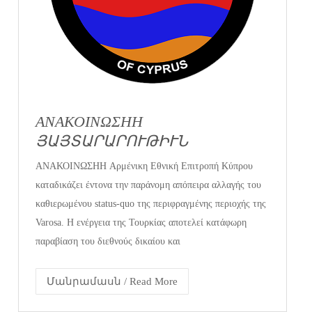
ΑΝΑΚΟΙΝΩΣΗH
ՅԱՅՏԱՐԱՐՈՒԹԻՒՆ
ΑΝΑΚΟΙΝΩΣΗH Αρμένικη Εθνική Επιτροπή Κύπρου
καταδικάζει έντονα την παράνομη απόπειρα αλλαγής του
καθιερωμένου status-quo της περιφραγμένης περιοχής της
Varosa. Η ενέργεια της Τουρκίας αποτελεί κατάφωρη
παραβίαση του διεθνούς δικαίου και
Մանրամասն / Read More