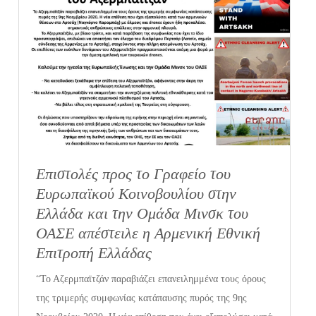
Επιστολές προς το Γραφείο του
Ευρωπαϊκού Κοινοβουλίου στην
Ελλάδα και την Ομάδα Μινσκ του
ΟΑΣΕ απέστειλε η Αρμενική Εθνική
Επιτροπή Ελλάδας
“Το Αζερμπαϊτζάν παραβιάζει επανειλημμένα τους όρους
της τριμερής συμφωνίας κατάπαυσης πυρός της 9ης