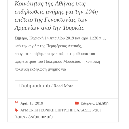
Κοινότητας της Αθήνας στις
εκδηλωσεις μνήμης για την 104η
επέτειο της Γενοκτονίας των
Αρμενίων από την Τουρκία.
Σήμερα, Κυριακή 14 Απριλίου 2019 και ώρα 11:30 π.μ,
υπό την αιγίδα της Περιφέρειας Αττικής,
πραγματοποιήθηκε στην κατάμεστη αίθουσα του
αμφιθεάτρου του Πολεμικού Μουσείου, η κεντρική
πολιτική εκδήλωση μνήμης για
Մանրամասն / Read More
April 15, 2019
Eιδησεις
,
Լուրեր
ΑΡΜΕΝΙΚΗ ΕΘΝΙΚΗ ΕΠΙΤΡΟΠΗ ΕΛΛΑΔΟΣ
,
Հայ
Դատ - Յունաստան