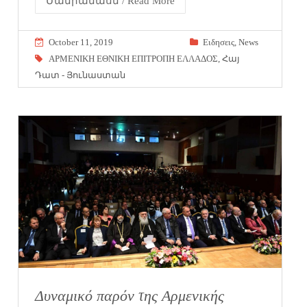
Մանրամասն / Read More
October 11, 2019
Eιδησεις
,
News
ΑΡΜΕΝΙΚΗ ΕΘΝΙΚΗ ΕΠΙΤΡΟΠΗ ΕΛΛΑΔΟΣ
,
Հայ
Դատ - Յունաստան
Δυναμικό παρόν της Αρμενικής