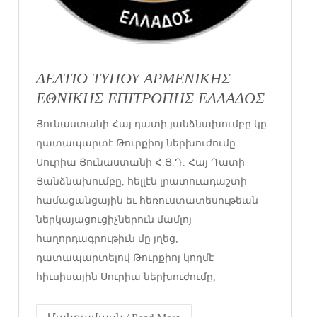
ΔΕΛΤΙΟ ΤΥΠΟΥ ΑΡΜΕΝΙΚΗΣ
ΕΘΝΙΚΗΣ ΕΠΙΤΡΟΠΗΣ ΕΛΛΑΔΟΣ
Յունաստանի Հայ դատի յանձնախումբը կը
դատապարտէ Թուրքիոյ ներխուժումը
Սուրիա Յունաստանի Հ.Յ.Դ. Հայ Դատի
Յանձնախումբը, հելլէն լրատուադաշտի
համացանցային եւ հեռուստատեսութեան
ներկայացուցիչներուն մամլոյ
հաղորդագրութիւն մը յղեց,
դատապարտելով Թուրքիոյ կողմէ
հիւսիսային Սուրիա ներխուժումը,