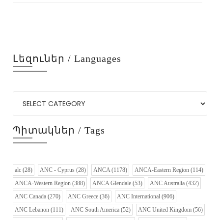
Լեզուներ / Languages
Պիտակներ / Tags
alc
(28)
ANC - Cyprus
(28)
ANCA
(1178)
ANCA-Eastern Region
(114)
ANCA-Western Region
(388)
ANCA Glendale
(53)
ANC Australia
(432)
ANC Canada
(270)
ANC Greece
(36)
ANC International
(906)
ANC Lebanon
(111)
ANC South America
(52)
ANC United Kingdom
(56)