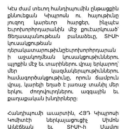
Կէս ժամ տեւող հանդիպումին ընթացքին
քննուեցան Կիպրոսն ու հայութիւնը
յուզող կարեւոր հարցեր, ինչպէս
Եւրոխորհրդարանին մէջ քուէարկուած՝
Ցեղասպանութեան բանաձեւը, ՏԻՍԻ
կուսակցութեան
դերակատարութիւնըԵւրոխորհրդարան
ի աջակողմեան կուսակցութիւններու
պլոքին մէջ եւ տարիներու վրայ երկարող՝
մեր կազմակերպութիւններու
համագործակցութիւնը, որուն ճամբուն
վրայ, կարելի եղած է յառաջ տանիլ մեր
երկու ժողովուրդներու ազգային եւ
քաղաքական խնդիրները:
Հանդիպումի աւարտին, ՀՅԴ Կիպրոսի
Կոմիտէի ներկայացուցիչ Սիմոն
Այնէճեան եւ ՏԻՍԻ-ի Մամլոյ