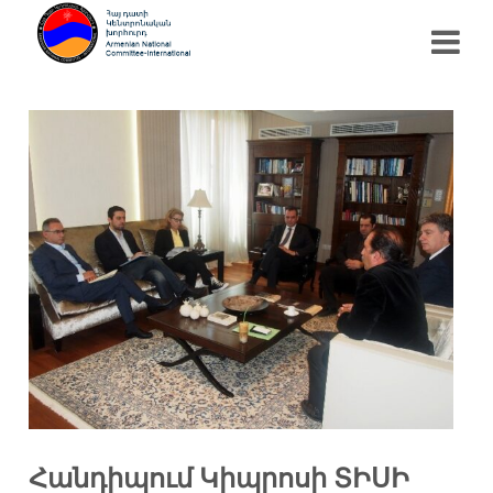
Հանդիպում Կիպրոսի ՏԻՍԻ