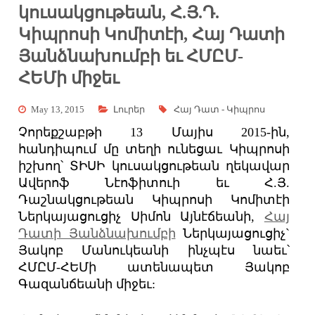
կուսակցութեան, Հ.Յ.Դ.
Կիպրոսի Կոմիտէի, Հայ Դատի
Յանձնախումբի եւ ՀՄԸՄ-
ՀԵՄի միջեւ
May 13, 2015
Լուրեր
Հայ Դատ - Կիպրոս
Չորեքշաբթի 13 Մայիս 2015-ին,
հանդիպում մը տեղի ունեցաւ Կիպրոսի
իշխող՝ ՏԻՍԻ կուսակցութեան ղեկավար
Ավերոֆ Նէոֆիտուի եւ Հ.Յ.
Դաշնակցութեան Կիպրոսի Կոմիտէի
Ներկայացուցիչ Սիմոն Այնէճեանի,
Հայ
Դատի Յանձնախումբի
Ներկայացուցիչ`
Յակոբ
Մանուկեանի ինչպէս նաեւ՝
ՀՄԸՄ-ՀԵՄի ատենապետ Յակոբ
Գազանճեանի միջեւ: