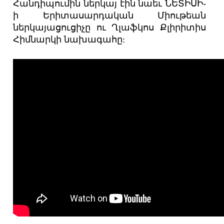
Հանդիպումին ներկայ էին նաեւ ՆԵՏԻՍԻ-
ի Երիտասարդական Միութեան
ներկայացուցիչը ու Ղլաֆկոս Քլիրիտիս
Հիմնարկի նախագահը: