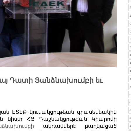
Հայ Դատի Յանձնախումբի եւ
ական ԷՏԷՔ կուսակցութեան գրասենեակին
ն նիստ ՀՅ Դաշնակցութեան Կիպրոսի
նախումբի
անդամներէ բաղկացած