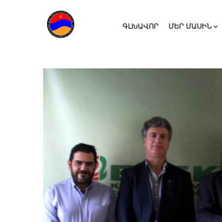
ԳԼԽԱՎՈՐ
ՄԵՐ ՄԱՍԻՆ