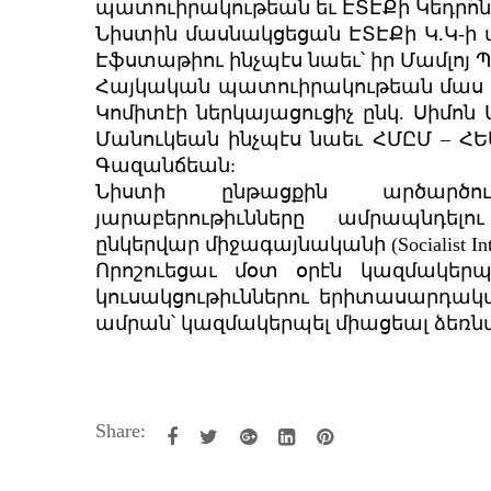
պատուիրակութեան եւ ԷՏԷՔի Կեդրոն
Նիստին մասնակցեցան ԷՏԷՔի Կ.Կ-
Էֆստաթիու ինչպէս նաեւ՝ իր Մամլո
Հայկական պատուիրակութեան մաս 
Կոմիտէի ներկայացուցիչ ընկ. Սիմոն
Մանուկեան ինչպէս նաեւ ՀՄԸՄ – Հ
Գազանճեան:
Նիստի ընթացքին արծարծուե
յարաբերութիւնները ամրապնդելո
ընկերվար միջագայնականի (Socialist Inte
Որոշուեցաւ մօտ օրէն կազմակեր
կուսակցութիւններու երիտասարդակա
ամրան՝ կազմակերպել միացեալ ձեռն
Share: