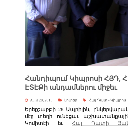
Հանդիպում Կիպրոսի ՀՅԴ, 
ԷՏԷՔի անդամներու միջեւ
April 28, 2015
Լուրեր
Հայ Դատ - Կիպրոս
Երեքշաբթի 28 Ապրիլին, ընկերվար
մէջ տեղի ունեցաւ աշխատանքայի
Կոմիտէի եւ
Հայ Դատի Յանձ