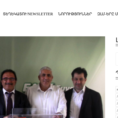
ՏԵՂԵԿԱՏՈՒ/NEWSLETTER
ՆՈՐՈՒԹՅՈՒՆՆԵՐ
ԶԼՄ-ԵՐԸ 