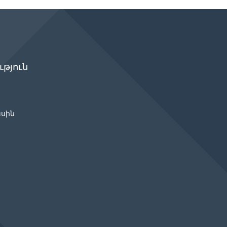
թյուն
ասին