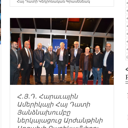
Հայ Դատի Կեդրոնական Գրասենեակ
Հ․Յ․Դ․ Հարաւային
Ամերիկայի Հայ Դատի
Յանձնախումբը
ներկայացուց Արժանթինի