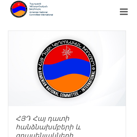
ՀՅԴ Հայ դատի
հանձնախմբերի և
գրասենյակների