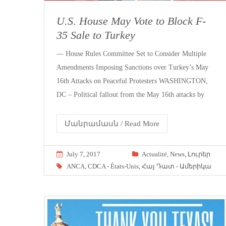
U.S. House May Vote to Block F-
35 Sale to Turkey
— House Rules Committee Set to Consider Multiple
Amendments Imposing Sanctions over Turkey’s May
16th Attacks on Peaceful Protesters WASHINGTON,
DC – Political fallout from the May 16th attacks by
Մանրամասն / Read More
July 7, 2017
Actualité
,
News
,
Լուրեր
ANCA
,
CDCA - États-Unis
,
Հայ Դատ - Ամերիկա