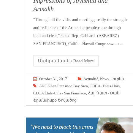
Impressions of Armenia and
Artsakh
“Through all the visits and meetings, really the strength
and resilience of the Armenian people came through
loud and clear,” stated Rep. Gabbard. (ASBAREZ)
SAN FRANCISCO, Calif. – Hawaii Congresswoman
Մանրամասն / Read More
October 31, 2017
Actualité
,
News
,
Լուրեր
ANCA San Fransisco Bay Area
,
CDCA - États-Unis
,
CDCA États-Unis - San Fransisco
,
Հայ Դատ - Սան
Ֆրանսիսքօ Ծովածոց