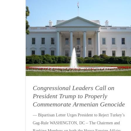
Congressional Leaders Call on
President Trump to Properly
Commemorate Armenian Genocide
— Bipartisan Letter Urges President to Reject Turkey’s
Gag-Rule WASHINGTON, DC – The Chairmen and
Ranking Members on both the House Foreign Affairs