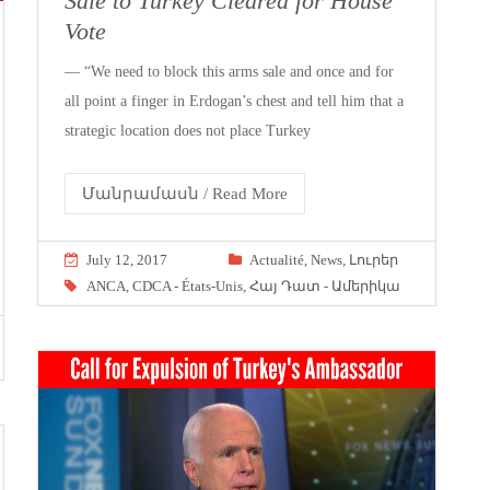
Sale to Turkey Cleared for House
Vote
— “We need to block this arms sale and once and for
all point a finger in Erdogan’s chest and tell him that a
strategic location does not place Turkey
Մանրամասն / Read More
July 12, 2017
Actualité
,
News
,
Լուրեր
ANCA
,
CDCA - États-Unis
,
Հայ Դատ - Ամերիկա