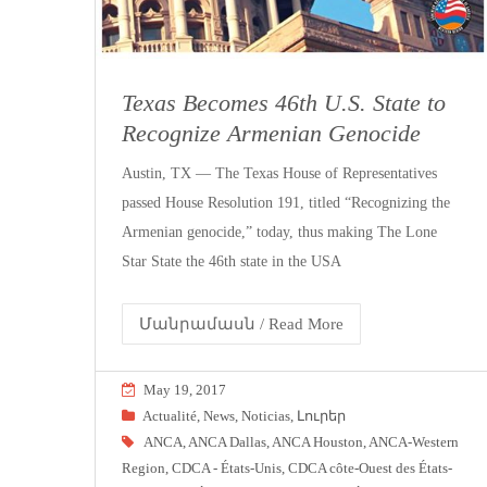
Texas Becomes 46th U.S. State to
Recognize Armenian Genocide
Austin, TX — The Texas House of Representatives
passed House Resolution 191, titled “Recognizing the
Armenian genocide,” today, thus making The Lone
Star State the 46th state in the USA
Մանրամասն / Read More
May 19, 2017
Actualité
,
News
,
Noticias
,
Լուրեր
ANCA
,
ANCA Dallas
,
ANCA Houston
,
ANCA-Western
Region
,
CDCA - États-Unis
,
CDCA côte-Ouest des États-