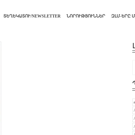
ՏԵՂԵԿԱՏՈՒ/NEWSLETTER
ՆՈՐՈՒԹՅՈՒՆՆԵՐ
ԶԼՄ-ԵՐԸ 