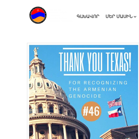
ԳԼԽԱՎՈՐ
ՄԵՐ ՄԱՍԻՆ