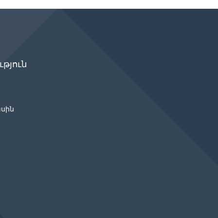
թյուն
ասին