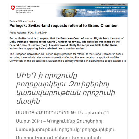
ՄԻԵԴ-ի որոշումը
բողոքարկելու Զուիցերիոյ
կառավարութեան որոշումի
մասին
ՄԱՄԼՈՅ ՀԱՂՈՐԴԱԳՐՈՒԹԻՒՆ Երեւան (11
Մարտ 2014) – Կ՚ողջունենք Զուիցերիոյ
կառավարութեան որոշումը՝ բողոքարկելու
Մարդու Իրաւունքներու Եւրոպական