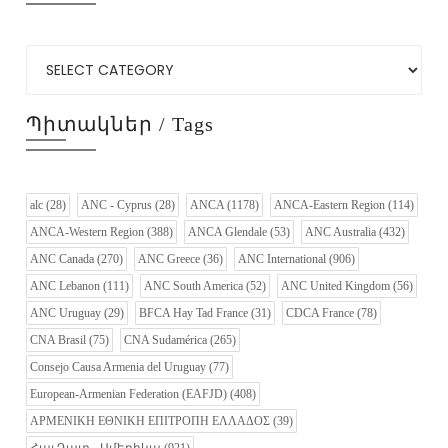
Պիտակներ / Tags
alc
(28)
ANC - Cyprus
(28)
ANCA
(1178)
ANCA-Eastern Region
(114)
ANCA-Western Region
(388)
ANCA Glendale
(53)
ANC Australia
(432)
ANC Canada
(270)
ANC Greece
(36)
ANC International
(906)
ANC Lebanon
(111)
ANC South America
(52)
ANC United Kingdom
(56)
ANC Uruguay
(29)
BFCA Hay Tad France
(31)
CDCA France
(78)
CNA Brasil
(75)
CNA Sudamérica
(265)
Consejo Causa Armenia del Uruguay
(77)
European-Armenian Federation (EAFJD)
(408)
ΑΡΜΕΝΙΚΗ ΕΘΝΙΚΗ ΕΠΙΤΡΟΠΗ ΕΛΛΑΔΟΣ
(39)