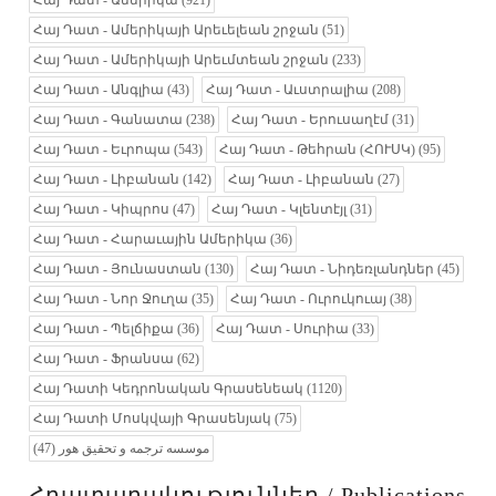
Հայ Դատ - Ամերիկա
(921)
Հայ Դատ - Ամերիկայի Արեւելեան շրջան
(51)
Հայ Դատ - Ամերիկայի Արեւմտեան շրջան
(233)
Հայ Դատ - Անգլիա
(43)
Հայ Դատ - Աւստրալիա
(208)
Հայ Դատ - Գանատա
(238)
Հայ Դատ - Երուսաղէմ
(31)
Հայ Դատ - Եւրոպա
(543)
Հայ Դատ - Թեհրան (ՀՈՒՍԿ)
(95)
Հայ Դատ - Լիբանան
(142)
Հայ Դատ - Լիբանան
(27)
Հայ Դատ - Կիպրոս
(47)
Հայ Դատ - Կլենտէյլ
(31)
Հայ Դատ - Հարաւային Ամերիկա
(36)
Հայ Դատ - Յունաստան
(130)
Հայ Դատ - Նիդեռլանդներ
(45)
Հայ Դատ - Նոր Ջուղա
(35)
Հայ Դատ - Ուրուկուայ
(38)
Հայ Դատ - Պելճիքա
(36)
Հայ Դատ - Սուրիա
(33)
Հայ Դատ - Ֆրանսա
(62)
Հայ Դատի Կեդրոնական Գրասենեակ
(1120)
Հայ Դատի Մոսկվայի Գրասենյակ
(75)
(47)
موسسه ترجمه و تحقیق هور
Հրատարակություններ / Publications