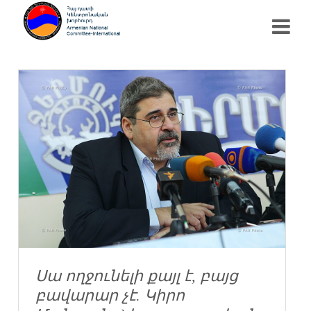
Սա ողջունելի քայլ է, բայց
բավարար չէ. Կիրո