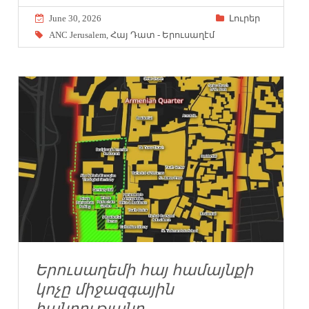
June 30, 2026
Լուրեր
ANC Jerusalem
,
Հայ Դատ - Երուսաղէմ
Երուսաղեմի հայ համայնքի
կոչը միջազգային
հանրությանը