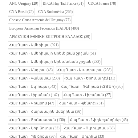
ANC Uruguay
(29)
BFCA Hay Tad France
(31)
CDCA France
(78)
CNA Brasil
(75)
CNA Sudamérica
(265)
Consejo Causa Armenia del Uruguay
(77)
European-Armenian Federation (EAFJD)
(408)
ΑΡΜΕΝΙΚΗ ΕΘΝΙΚΗ ΕΠΙΤΡΟΠΗ ΕΛΛΑΔΟΣ
(39)
Հայ Դատ - Ամերիկա
(921)
Հայ Դատ - Ամերիկայի Արեւելեան շրջան
(51)
Հայ Դատ - Ամերիկայի Արեւմտեան շրջան
(233)
Հայ Դատ - Անգլիա
(43)
Հայ Դատ - Աւստրալիա
(208)
Հայ Դատ - Գանատա
(238)
Հայ Դատ - Երուսաղէմ
(31)
Հայ Դատ - Եւրոպա
(543)
Հայ Դատ - Թեհրան (ՀՈՒՍԿ)
(95)
Հայ Դատ - Լիբանան
(142)
Հայ Դատ - Լիբանան
(27)
Հայ Դատ - Կիպրոս
(47)
Հայ Դատ - Կլենտէյլ
(31)
Հայ Դատ - Հարաւային Ամերիկա
(36)
Հայ Դատ - Յունաստան
(130)
Հայ Դատ - Նիդեռլանդներ
(45)
Հայ Դատ - Նոր Ջուղա
(35)
Հայ Դատ - Ուրուկուայ
(38)
Հայ Դատ - Պելճիքա
(36)
Հայ Դատ - Սուրիա
(33)