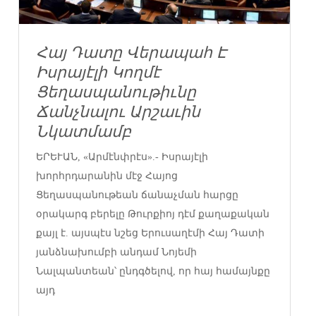
Հայ Դատը Վերապահ Է
Իսրայէլի Կողմէ
Ցեղասպանութիւնը
Ճանչնալու Արշաւին
Նկատմամբ
ԵՐԵՒԱՆ, «Արմէնփրէս».- Իսրայէլի
խորհրդարանին մէջ Հայոց
Ցեղասպանութեան ճանաչման հարցը
օրակարգ բերելը Թուրքիոյ դէմ քաղաքական
քայլ է. այսպէս նշեց Երուսաղէմի Հայ Դատի
յանձնախումբի անդամ Նոյեմի
Նալպանտեան՝ ընդգծելով, որ հայ համայնքը
այդ