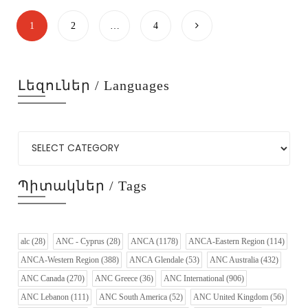
1
2
…
4
Լեզուներ / Languages
Պիտակներ / Tags
alc
(28)
ANC - Cyprus
(28)
ANCA
(1178)
ANCA-Eastern Region
(114)
ANCA-Western Region
(388)
ANCA Glendale
(53)
ANC Australia
(432)
ANC Canada
(270)
ANC Greece
(36)
ANC International
(906)
ANC Lebanon
(111)
ANC South America
(52)
ANC United Kingdom
(56)