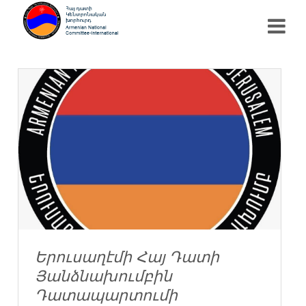
Երուսաղէմի Հայ Դատի
Յանձնախումբին
Դատապարտումի