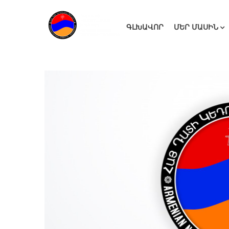
ԳԼԽԱՎՈՐ
ՄԵՐ ՄԱՍԻՆ