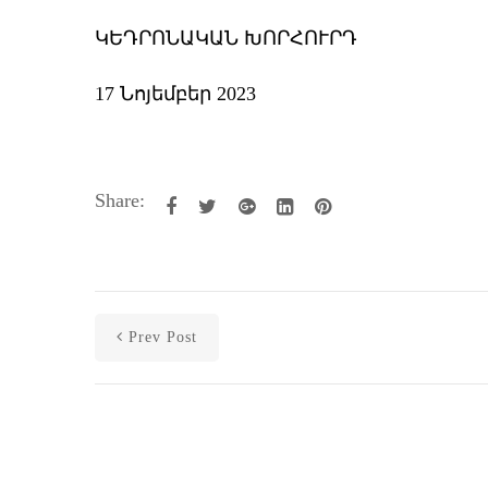
ԿԵԴՐՈՆԱԿԱՆ ԽՈՐՀՈՒՐԴ
17 Նոյեմբեր 2023
Share:
Prev Post