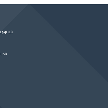
թյուն
ասին