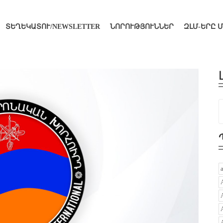
ՏԵՂԵԿԱՏՈՒ/NEWSLETTER
ՆՈՐՈՒԹՅՈՒՆՆԵՐ
ԶԼՄ-ԵՐԸ 