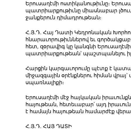
Երուսաղէմի ոստիկանութիւնը։ Երուսա
պատրիարքութիւնը միասնաբար լծուա
ջանքերուն դիմադրութեան։
Հ.Յ.Դ. Հայ Դատի Կեդրոնական Խորհու
հնարաւորութիւններով եւ գործակց
հետ, զօրավիգ կը կանգնի Երուսաղէմի
պատրիարքութեան՝ պաշտպանելու իր
Հարցին կարգաւորումը պէտք է կատ
միջազգային օրէնքներու հիման վրայ՝ 
սպառնալիքի։
Երուսաղէմի մէջ հայկական իրաւունքն
հայութեան, հետեւաբար՝ այդ իրաւուն
է համայն հայութեան համարժէք վերա
Հ.Յ.Դ. ՀԱՅ ԴԱՏԻ