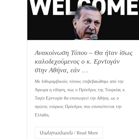
Ανακοίνωση Τύπου – Θα ήταν ίσως
καλοδεχούμενος ο κ. Ερντογάν
στην Αθήνα, εάν …
Με διθυραμβικούς τόνους επιβεβαιώθηκε από την
Άγκυρα η είδηση, πως ο Πρόεδρος της Τουρκίας κ.
Ταγίπ Ερντογάν θα επισκεφτεί την Αθήνα, ως ο
πρώτος τούρκος Πρόεδρος που επισκέπτεται την
Ελλάδα,
Մանրամասն / Read More