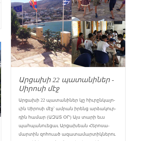
Ար­ցա­խի 22 պա­տա­նի­ներ ­
Սի­րո­սի մէջ
Ար­ցա­խի 22 պա­տա­նի­ներ կը հիւ­րըն­կա­լո­
ւին ­Սի­րո­սի մէջ՝ ամ­րան ի­րենց ար­ձա­կուր­
դին հա­մար (ԱԶԱՏ ՕՐ) Այս տա­րի եւս
պահ­պա­նուե­ցաւ Ար­ցա­խեան ­Հե­րո­սա­
մար­տին զո­հո­ւած ա­զա­տա­մար­տիկ­նե­րու