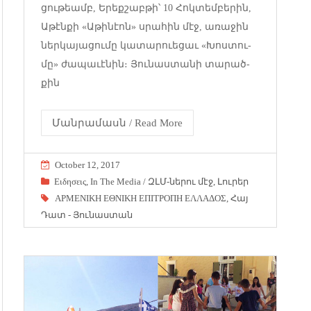
ցու­թեամբ, Ե­րեք­շաբ­թի՝ 10 ­Հոկ­տեմ­բե­րին,
Ա­թէն­քի «Ա­թի­նէոն» սրա­հին մէջ, ա­ռա­ջին
ներ­կա­յա­ցու­մը կա­տա­րո­ւե­ցաւ «­Խոս­տու­
մը» ժա­պա­ւէ­նին։ ­Յու­նաս­տա­նի տա­րած­
քին
Մանրամասն / Read More
October 12, 2017
Eιδησεις
,
In The Media / ԶԼՄ-ներու մէջ
,
Լուրեր
ΑΡΜΕΝΙΚΗ ΕΘΝΙΚΗ ΕΠΙΤΡΟΠΗ ΕΛΛΑΔΟΣ
,
Հայ
Դատ - Յունաստան