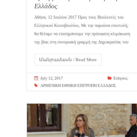
Ελλάδος
Αθήνα, 12 Ιουλίου 2017 Προς τους Βουλευτές του
Ελληνικού Κοινοβουλίου, Με την παρούσα επιστολή,
θα θέλαμε να επισημάνουμε την πρόσφατη κλιμάκωση
της βίας στη συνοριακή γραμμή της Δημοκρατίας του
Մանրամասն / Read More
July 12, 2017
Eιδησεις
ΑΡΜΕΝΙΚΗ ΕΘΝΙΚΗ ΕΠΙΤΡΟΠΗ ΕΛΛΑΔΟΣ