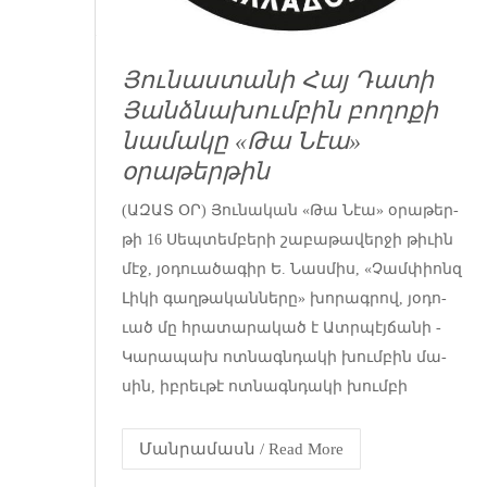
Յունաստանի Հայ Դատի
Յանձնախումբին բողոքի
նամակը «Թա Նէա»
օրաթերթին
(ԱԶԱՏ ՕՐ) Յու­նա­կան «­Թա ­Նէա» օ­րա­թեր­
թի 16 ­Սեպ­տեմ­բե­րի շա­բա­թա­վեր­ջի թի­ւին
մէջ, յօ­դո­ւա­ծա­գիր Ե. ­Նաս­միս, «­Չամ­փիոնզ
­Լի­կի գաղ­թա­կան­նե­րը» խո­րագ­րով, յօ­դո­
ւած­ մը հրա­տա­րա­կած է Ատր­պէյ­ճա­նի ­
Կա­րա­պախ ոտ­նագնդա­կի խում­բին մա­
սին, իբ­րեւ­թէ ոտ­նագն­դա­կի խում­բի
Մանրամասն / Read More