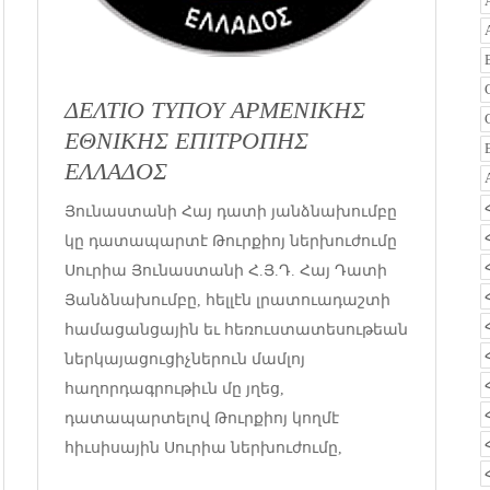
ΔΕΛΤΙΟ ΤΥΠΟΥ ΑΡΜΕΝΙΚΗΣ
ΕΘΝΙΚΗΣ ΕΠΙΤΡΟΠΗΣ
ΕΛΛΑΔΟΣ
Յունաստանի Հայ դատի յանձնախումբը
կը դատապարտէ Թուրքիոյ ներխուժումը
Սուրիա Յունաստանի Հ.Յ.Դ. Հայ Դատի
Յանձնախումբը, հելլէն լրատուադաշտի
համացանցային եւ հեռուստատեսութեան
ներկայացուցիչներուն մամլոյ
հաղորդագրութիւն մը յղեց,
դատապարտելով Թուրքիոյ կողմէ
հիւսիսային Սուրիա ներխուժումը,