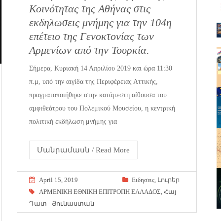
Κοινότητας της Αθήνας στις
εκδηλωσεις μνήμης για την 104η
επέτειο της Γενοκτονίας των
Αρμενίων από την Τουρκία.
Σήμερα, Κυριακή 14 Απριλίου 2019 και ώρα 11:30
π.μ, υπό την αιγίδα της Περιφέρειας Αττικής,
πραγματοποιήθηκε στην κατάμεστη αίθουσα του
αμφιθεάτρου του Πολεμικού Μουσείου, η κεντρική
πολιτική εκδήλωση μνήμης για
Մանրամասն / Read More
April 15, 2019
Eιδησεις
,
Լուրեր
ΑΡΜΕΝΙΚΗ ΕΘΝΙΚΗ ΕΠΙΤΡΟΠΗ ΕΛΛΑΔΟΣ
,
Հայ
Դատ - Յունաստան