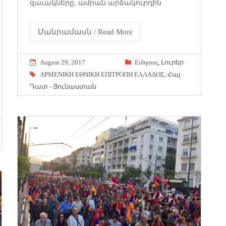
զա­ւակ­նե­րը, ամ­րան ար­ձա­կուր­դին
Մանրամասն / Read More
August 29, 2017
Eιδησεις
,
Լուրեր
ΑΡΜΕΝΙΚΗ ΕΘΝΙΚΗ ΕΠΙΤΡΟΠΗ ΕΛΛΑΔΟΣ
,
Հայ
Դատ - Յունաստան