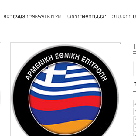
ՏԵՂԵԿԱՏՈՒ/NEWSLETTER
ՆՈՐՈՒԹՅՈՒՆՆԵՐ
ԶԼՄ-ԵՐԸ 