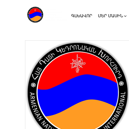
ԳԼԽԱՎՈՐ
ՄԵՐ ՄԱՍԻՆ