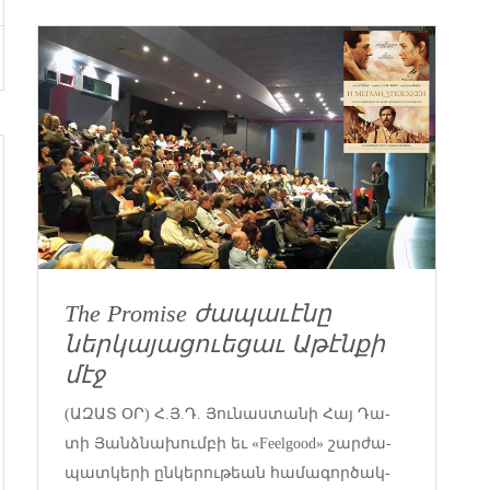
The Promise ժապաւէնը
ներկայացուեցաւ Աթէնքի
մէջ
(ԱԶԱՏ ՕՐ) Հ.Յ.Դ. ­Յու­նաս­տա­նի ­Հայ ­Դա­
տի ­Յանձ­նա­խում­բի եւ «Feelgood» շար­ժա­
պատ­կե­րի ըն­կե­րու­թեան հա­մա­գոր­ծակ­