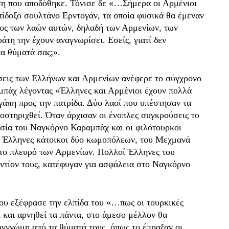
εση που αποδόθηκε. Τόνισε δε «…Σήμερα οι Αρμένιοι
ίδοξο σουλτάνο Ερντογάν, τα οποία φυσικά θα έμεναν
ρος των λαών αυτών, δηλαδή των Αρμενίων, των
τη την έχουν αναγνωρίσει. Εσείς, γιατί δεν
τα θύματά σας;».
σεις των Ελλήνων και Αρμενίων ανέφερε το σύγχρονο
μπάχ λέγοντας «Έλληνες και Αρμένιοι έχουν πολλά
γάπη προς την πατρίδα. Δύο λαοί που υπέστησαν τα
οστηριχθεί. Όταν άρχισαν οι ένοπλες συγκρούσεις το
τησία του Ναγκόρνο Καραμπάχ και οι φιλότουρκοι
ι Έλληνες κάτοικοι δύο κωμοπόλεων, του Μεχμανά
στο πλευρό των Αρμενίων. Πολλοί Έλληνες του
ντίον τους, κατέφυγαν για ασφάλεια στο Ναγκόρνο
άου εξέφρασε την ελπίδα του «…πως οι τουρκικές
 και αρνηθεί τα πάντα, στο άμεσο μέλλον θα
γγνώμη από τα θύματά τους, όπως το έπραξαν οι