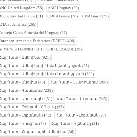
ANC United Kingdom
(56)
ANC Uruguay
(29)
BFCA Hay Tad France
(31)
CDCA France
(78)
CNA Brasil
(75)
CNA Sudamérica
(265)
Consejo Causa Armenia del Uruguay
(77)
European-Armenian Federation (EAFJD)
(408)
ΑΡΜΕΝΙΚΗ ΕΘΝΙΚΗ ΕΠΙΤΡΟΠΗ ΕΛΛΑΔΟΣ
(39)
Հայ Դատ - Ամերիկա
(921)
Հայ Դատ - Ամերիկայի Արեւելեան շրջան
(51)
Հայ Դատ - Ամերիկայի Արեւմտեան շրջան
(233)
Հայ Դատ - Անգլիա
(43)
Հայ Դատ - Աւստրալիա
(208)
Հայ Դատ - Գանատա
(238)
Հայ Դատ - Երուսաղէմ
(31)
Հայ Դատ - Եւրոպա
(543)
Հայ Դատ - Թեհրան (ՀՈՒՍԿ)
(95)
Հայ Դատ - Լիբանան
(142)
Հայ Դատ - Լիբանան
(27)
Հայ Դատ - Կիպրոս
(47)
Հայ Դատ - Կլենտէյլ
(31)
Հայ Դատ - Հարաւային Ամերիկա
(36)