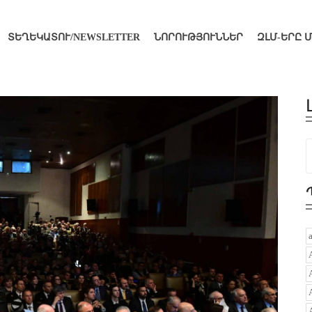
ՏԵՂԵԿԱՏՈՒ/NEWSLETTER
ՆՈՐՈՒԹՅՈՒՆՆԵՐ
ԶԼՄ-ԵՐԸ 