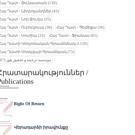
Հայ Դատ - Յունաստան
(130)
Հայ Դատ - Նիդեռլանդներ
(45)
Հայ Դատ - Նոր Ջուղա
(35)
Հայ Դատ - Ուրուկուայ
(38)
Հայ Դատ - Պելճիքա
(36)
Հայ Դատ - Սուրիա
(33)
Հայ Դատ - Ֆրանսա
(62)
Հայ Դատի Կեդրոնական Գրասենեակ
(1120)
Հայ Դատի Մոսկվայի Գրասենյակ
(75)
(47)
موسسه ترجمه و تحقیق هور
Հրատարակություններ /
Publications
Right Of Return
Վերադարձի իրավունքը