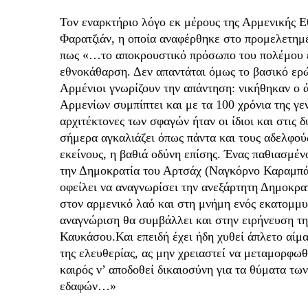
Τον εναρκτήριο λόγο εκ μέρους της Αρμενικής Ε
Φαρατζιάν, η οποία αναφέρθηκε στο προμελετημ
πως «…το αποκρουστικό πρόσωπο του πολέμου έχε
εθνοκάθαρση. Δεν απαντάται όμως το βασικό ερώ
Αρμένιοι γνωρίζουν την απάντηση: νικήθηκαν ο ά
Αρμενίων συμπίπτει και με τα 100 χρόνια της γεν
αρχιτέκτονες των σφαγών ήταν οι ίδιοι και στις
σήμερα αγκαλιάζει όπως πάντα και τους αδελφού
εκείνους, η βαθιά οδύνη επίσης. Ένας παθιασμέ
την Δημοκρατία του Αρτσάχ (Ναγκόρνο Καραμπάχ
οφείλει να αναγνωρίσει την ανεξάρτητη Δημοκρα
στον αρμενικό λαό και στη μνήμη ενός εκατομμ
αναγνώριση θα συμβάλλει και στην ειρήνευση τη
Καυκάσου.Και επειδή έχει ήδη χυθεί άπλετο αίμα
της ελευθερίας, ας μην χρειαστεί να μεταμορφωθο
καιρός ν’ αποδοθεί δικαιοσύνη για τα θύματα των
εδαφών…»