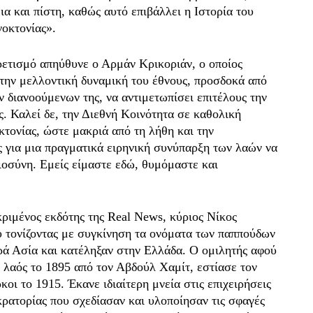
ια και πίστη, καθώς αυτό επιβάλλει η Ιστορία του
οκτονίας».
ρετισμό απηύθυνε ο Αρμάν Κρικοριάν, ο οποίος
ην μελλοντική δυναμική του έθνους, προσδοκά από
ν διανοούμενων της, να αντιμετωπίσει επιτέλους την
ς. Καλεί δε, την Διεθνή Κοινότητα σε καθολική
τονίας, ώστε μακριά από τη λήθη και την
ς για μια πραγματικά ειρηνική συνύπαρξη των λαών να
ιοσύνη. Εμείς είμαστε εδώ, θυμόμαστε και
κριμένος εκδότης της Real News, κύριος Νίκος
ου τονίζοντας με συγκίνηση τα ονόματα των παππούδων
ρά Ασία και κατέληξαν στην Ελλάδα. Ο ομιλητής αφού
 λαός το 1895 από τον Αβδούλ Χαμίτ, εστίασε τον
οι το 1915. Έκανε ιδιαίτερη μνεία στις επιχειρήσεις
ρατορίας που σχεδίασαν και υλοποίησαν τις σφαγές