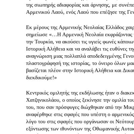
της σιωπηρής αδιαφορίας και άρνησης, με συνέπε
Αρμενικού Λαού, ενός Λαού που επέζησε της Γεν
Εκ μέρους της Αρμενικής Νεολαίας Ελλάδος χαι
σημείωσε «…Η Αρμενική Νεολαία εκφράζοντας τ
την Τουρκία, να ακούσει τις υγιείς φωνές κάποιω
Ιστορική Αλήθεια και να αναλάβει τις ευθύνες τη
αναγνώριση μιας πολλαπλά αποδεδειγμένης Γενοκ
πλαστογράφησή της ιστορίας, το όνειρο όλων μα
βασίζεται πλέον στην Ιστορική Αλήθεια και Δικα
διεκδικούμε!»
Κεντρικός ομιλητής της εκδήλωσης ήταν ο διακε
Χατζηνικολάου, ο οποίος ξεκίνησε την ομιλία τ
του, που σαν πρόσφυγες διώχθηκαν από την Μικ
αναφέρθηκε στις σφαγές που υπέστη ο αρμενικός
λόγο του στις σφαγές που οργάνωσαν οι Νεότουρκ
εξόντωσης των ιθυνόντων της Οθωμανικής Αυτοκ