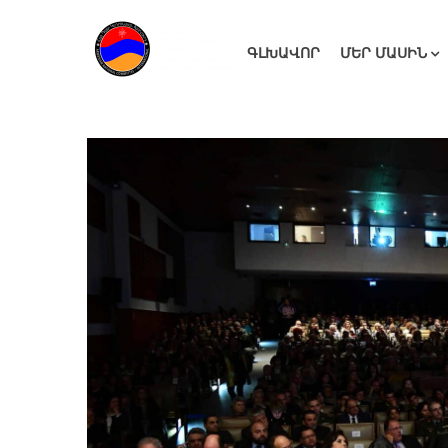
ԳԼԽԱՎՈՐ
ՄԵՐ ՄԱՍԻՆ