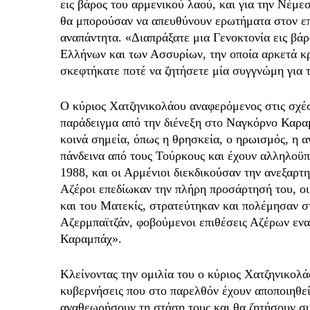
εις βάρος του αρμενικού λαού, και για την Νέμ
θα μπορούσαν να απευθύνουν ερωτήματα στον επ
αναπάντητα. «Διαπράξατε μια Γενοκτονία εις βά
Ελλήνων και των Ασσυρίων, την οποία αρκετά κρά
σκεφτήκατε ποτέ να ζητήσετε μία συγγνώμη για 
Ο κύριος Χατζηνικολάου αναφερόμενος στις σχέ
παράδειγμα από την διένεξη στο Ναγκόρνο Καρα
κοινά σημεία, όπως η θρησκεία, ο ηρωισμός, η α
πάνδεινα από τους Τούρκους και έχουν αλληλοϋπ
1988, και οι Αρμένιοι διεκδικούσαν την ανεξαρ
Αζέροι επεδίωκαν την πλήρη προσάρτησή του, ο
και του Ματεκίς, στρατεύτηκαν και πολέμησαν 
Αζερμπαϊτζάν, φοβούμενοι επιθέσεις Αζέρων ενα
Καραμπάχ».
Κλείνοντας την ομιλία του ο κύριος Χατζηνικολ
κυβερνήσεις που στο παρελθόν έχουν αποποιηθεί
αναθεωρήσουν τη στάση τους και θα ζητήσουν συ