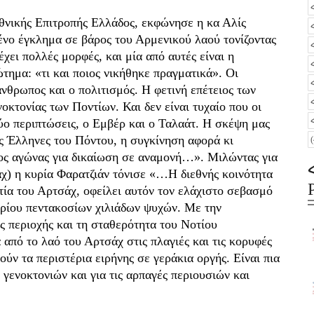
θνικής Επιτροπής Ελλάδος, εκφώνησε η κα Αλίς
ένο έγκλημα σε βάρος του Αρμενικού λαού τονίζοντας
ι πολλές μορφές, και μία από αυτές είναι η
τημα: «τι και ποιος νικήθηκε πραγματικά». Οι
νθρωπος και ο πολιτισμός. Η φετινή επέτειος των
οκτονίας των Ποντίων. Και δεν είναι τυχαίο που οι
 δύο περιπτώσεις, ο Εμβέρ και ο Ταλαάτ. Η σκέψη μας
ς Έλληνες του Πόντου, η συγκίνηση αφορά κι
νος αγώνας για δικαίωση σε αναμονή…». Μιλώντας για
) η κυρία Φαρατζιάν τόνισε «…Η διεθνής κοινότητα
τία του Αρτσάχ, οφείλει αυτόν τον ελάχιστο σεβασμό
υρίου πεντακοσίων χιλιάδων ψυχών. Με την
ς περιοχής και τη σταθερότητα του Νοτίου
 από το λαό του Αρτσάχ στις πλαγιές και τις κορυφές
ύν τα περιστέρια ειρήνης σε γεράκια οργής. Είναι πια
 γενοκτονιών και για τις αρπαγές περιουσιών και