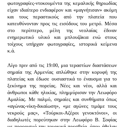
φωτογραφίες-ντοκουμέντα της κεμαλικής θηριωδίας
είχαν ιδιαίτερο ενδιαφέρον και «μαγνήτισαν» ακόμη
και τους περαστικούς από την πλατεία που
κατευθύνονταν προς τις εισόδους του μετρό. Μέσα
στο περίπτερο, μέλη της νεολαίας έδιναν
ενημερωτικό υλικό και μπλουζάκια ενώ στους
τοίχους υπήρχαν φωτογραφίες, ιστορικά κείμενα
κ.ά.
Λίγο πριν από τις 19:00, μια τεραστίων διαστάσεων
σημαία της Αρμενίας απλώθηκε στην κορυφή της
πλατείας και έδωσε ουσιαστικά το έναυσμα για το
ξεκίνημα της πορείας. Νέες και νέοι, αλλά και
άνθρωποι κάθε ηλικίας, πλημμύρισαν την Λεωφόρο
Αμαλίας. Με παλμό, σημαίες και συνθήματα όπως
«αγώνας-νίκη-δικαίωση», «με αγώνες τιμάμε τους
νεκρούς μας», «Τούρκοι-Αζέροι γενοκτόνοι», οι
διαδηλωτές πορεύτηκαν στην Λεωφόρο Β. Σοφίας
με προορισμό την τουρκική πρεσβεία, όπου ήθελαν