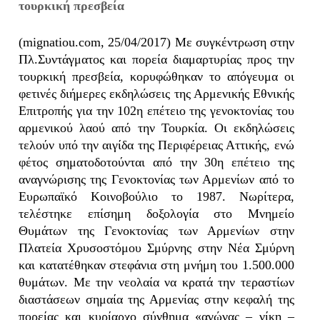
τουρκική πρεσβεία
(mignatiou.com, 25/04/2017) Με συγκέντρωση στην
Πλ.Συντάγματος και πορεία διαμαρτυρίας προς την
τουρκική πρεσβεία, κορυφώθηκαν το απόγευμα οι
φετινές διήμερες εκδηλώσεις της Αρμενικής Εθνικής
Επιτροπής για την 102η επέτειο της γενοκτονίας του
αρμενικού λαού από την Τουρκία. Οι εκδηλώσεις
τελούν υπό την αιγίδα της Περιφέρειας Αττικής, ενώ
φέτος σηματοδοτούνται από την 30η επέτειο της
αναγνώρισης της Γενοκτονίας των Αρμενίων από το
Ευρωπαϊκό Κοινοβούλιο το 1987. Νωρίτερα,
τελέστηκε επίσημη δοξολογία στο Μνημείο
Θυμάτων της Γενοκτονίας των Αρμενίων στην
Πλατεία Χρυσοστόμου Σμύρνης στην Νέα Σμύρνη
και κατατέθηκαν στεφάνια στη μνήμη του 1.500.000
θυμάτων. Με την νεολαία να κρατά την τεραστίων
διαστάσεων σημαία της Αρμενίας στην κεφαλή της
πορείας και κυρίαρχο σύνθημα «αγώνας – νίκη –