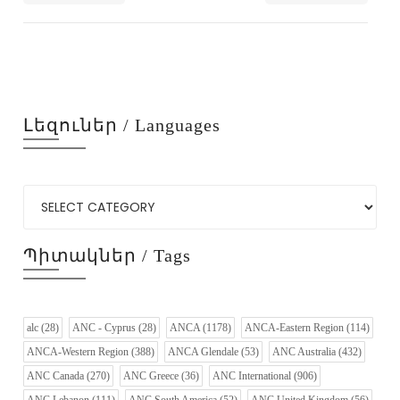
Լեզուներ / Languages
Պիտակներ / Tags
alc
(28)
ANC - Cyprus
(28)
ANCA
(1178)
ANCA-Eastern Region
(114)
ANCA-Western Region
(388)
ANCA Glendale
(53)
ANC Australia
(432)
ANC Canada
(270)
ANC Greece
(36)
ANC International
(906)