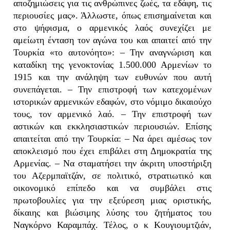
αποζημιώσεις για τις ανθρώπινες ζωές, τα εδάφη, τις
περιουσίες μας». Άλλωστε, όπως επισημαίνεται και
στο ψήφισμα, ο αρμενικός λαός συνεχίζει με
αμείωτη ένταση τον αγώνα του και απαιτεί από την
Τουρκία «το αυτονόητο»: – Την αναγνώριση και
καταδίκη της γενοκτονίας 1.500.000 Αρμενίων το
1915 και την ανάληψη των ευθυνών που αυτή
συνεπάγεται. – Την επιστροφή των κατεχομένων
ιστορικών αρμενικών εδαφών, στο νόμιμο δικαιούχο
τους, τον αρμενικό λαό. – Την επιστροφή των
αστικών και εκκλησιαστικών περιουσιών. Επίσης
απαιτείται από την Τουρκία: – Να άρει αμέσως τον
αποκλεισμό που έχει επιβάλει στη Δημοκρατία της
Αρμενίας. – Να σταματήσει την άκριτη υποστήριξη
του Αζερμπαϊτζάν, σε πολιτικό, στρατιωτικό και
οικονομικό επίπεδο και να συμβάλει στις
πρωτοβουλίες για την εξεύρεση μιας οριστικής,
δίκαιης και βιώσιμης λύσης του ζητήματος του
Ναγκόρνο Καραμπάχ. Τέλος, ο κ Κουγιουμτζιάν,