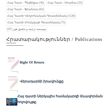
Հայ Դատ - Պելճիքա
(36)
Հայ Դատ - Սուրիա
(33)
Հայ Դատ - Ֆրանսա
(62)
Հայ Դատի Կեդրոնական Գրասենեակ
(1120)
Հայ Դատի Մոսկվայի Գրասենյակ
(75)
(47)
موسسه ترجمه و تحقیق هور
Հրատարակություններ / Publications
Right Of Return
Վերադարձի իրավունքը
Հայ դատի ներկայիս համակարգի ձևավորման
հոլովույթը