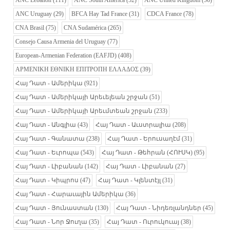
ANC Lebanon
(111)
ANC South America
(52)
ANC United Kingdom
(56)
ANC Uruguay
(29)
BFCA Hay Tad France
(31)
CDCA France
(78)
CNA Brasil
(75)
CNA Sudamérica
(265)
Consejo Causa Armenia del Uruguay
(77)
European-Armenian Federation (EAFJD)
(408)
ΑΡΜΕΝΙΚΗ ΕΘΝΙΚΗ ΕΠΙΤΡΟΠΗ ΕΛΛΑΔΟΣ
(39)
Հայ Դատ - Ամերիկա
(921)
Հայ Դատ - Ամերիկայի Արեւելեան շրջան
(51)
Հայ Դատ - Ամերիկայի Արեւմտեան շրջան
(233)
Հայ Դատ - Անգլիա
(43)
Հայ Դատ - Աւստրալիա
(208)
Հայ Դատ - Գանատա
(238)
Հայ Դատ - Երուսաղէմ
(31)
Հայ Դատ - Եւրոպա
(543)
Հայ Դատ - Թեհրան (ՀՈՒՍԿ)
(95)
Հայ Դատ - Լիբանան
(142)
Հայ Դատ - Լիբանան
(27)
Հայ Դատ - Կիպրոս
(47)
Հայ Դատ - Կլենտէյլ
(31)
Հայ Դատ - Հարաւային Ամերիկա
(36)
Հայ Դատ - Յունաստան
(130)
Հայ Դատ - Նիդեռլանդներ
(45)
Հայ Դատ - Նոր Ջուղա
(35)
Հայ Դատ - Ուրուկուայ
(38)