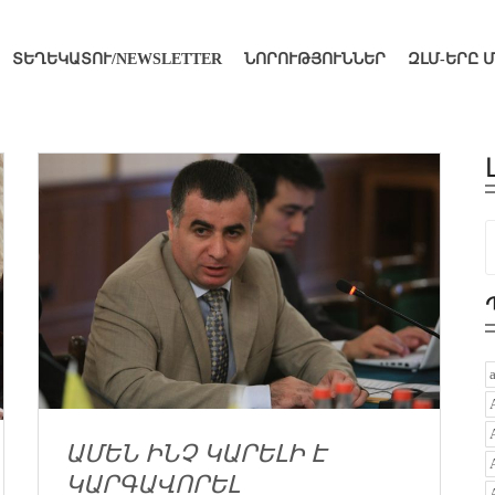
ՏԵՂԵԿԱՏՈՒ/NEWSLETTER
ՆՈՐՈՒԹՅՈՒՆՆԵՐ
ԶԼՄ-ԵՐԸ 
ԱՄԵՆ ԻՆՉ ԿԱՐԵԼԻ Է
ԿԱՐԳԱՎՈՐԵԼ