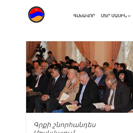
ԳԼԽԱՎՈՐ
ՄԵՐ ՄԱՍԻՆ
Գրքի շնորհանդես