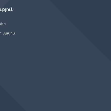
թյուն
ներ
ր մասին