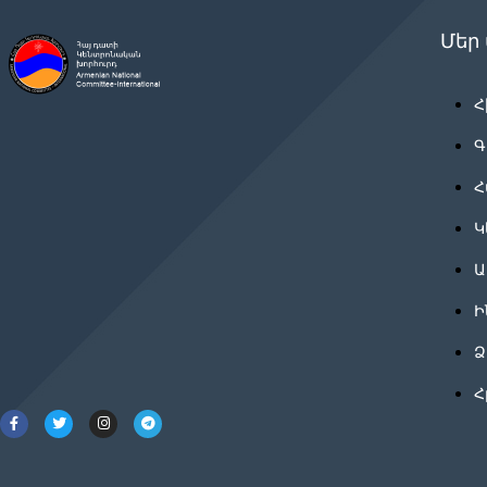
Մեր
Հ
Գ
Հ
Կ
Ա
Ի
Ձ
Հ