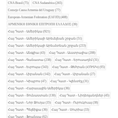
CNA Brasil
(75)
CNA Sudamérica
(265)
Consejo Causa Armenia del Uruguay
(77)
European-Armenian Federation (EAFJD)
(408)
ΑΡΜΕΝΙΚΗ ΕΘΝΙΚΗ ΕΠΙΤΡΟΠΗ ΕΛΛΑΔΟΣ
(39)
Հայ Դատ - Ամերիկա
(921)
Հայ Դատ - Ամերիկայի Արեւելեան շրջան
(51)
Հայ Դատ - Ամերիկայի Արեւմտեան շրջան
(233)
Հայ Դատ - Անգլիա
(43)
Հայ Դատ - Աւստրալիա
(208)
Հայ Դատ - Գանատա
(238)
Հայ Դատ - Երուսաղէմ
(31)
Հայ Դատ - Եւրոպա
(543)
Հայ Դատ - Թեհրան (ՀՈՒՍԿ)
(95)
Հայ Դատ - Լիբանան
(142)
Հայ Դատ - Լիբանան
(27)
Հայ Դատ - Կիպրոս
(47)
Հայ Դատ - Կլենտէյլ
(31)
Հայ Դատ - Հարաւային Ամերիկա
(36)
Հայ Դատ - Յունաստան
(130)
Հայ Դատ - Նիդեռլանդներ
(45)
Հայ Դատ - Նոր Ջուղա
(35)
Հայ Դատ - Ուրուկուայ
(38)
Հայ Դատ - Պելճիքա
(36)
Հայ Դատ - Սուրիա
(33)
Հայ Դատ - Ֆրանսա
(62)