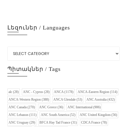
Լեզուներ / Languages
Պիտակներ / Tags
alc
(28)
ANC - Cyprus
(28)
ANCA
(1178)
ANCA-Eastern Region
(114)
ANCA-Western Region
(388)
ANCA Glendale
(53)
ANC Australia
(432)
ANC Canada
(270)
ANC Greece
(36)
ANC International
(906)
ANC Lebanon
(111)
ANC South America
(52)
ANC United Kingdom
(56)
ANC Uruguay
(29)
BFCA Hay Tad France
(31)
CDCA France
(78)