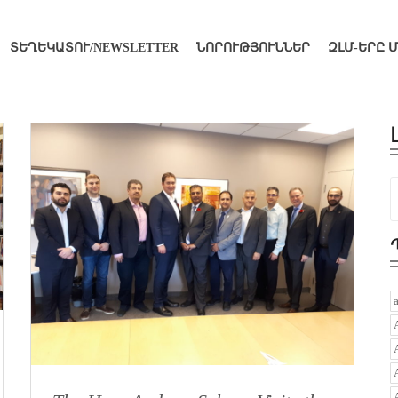
ՏԵՂԵԿԱՏՈՒ/NEWSLETTER
ՆՈՐՈՒԹՅՈՒՆՆԵՐ
ԶԼՄ-ԵՐԸ 