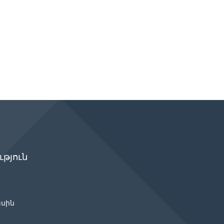
թյուն
ասին