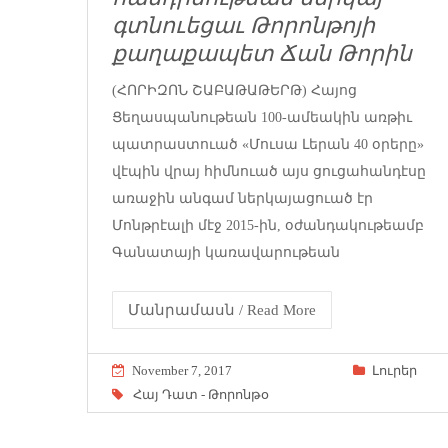
գտնուեցաւ Թորոնթոյի
քաղաքապետ Ճան Թորին
(ՀՈՐԻԶՈՆ ՇԱԲԱԹԱԹԵՐԹ) Հայոց
Ցեղասպանութեան 100-ամեակին առթիւ
պատրաստուած «Մուսա Լերան 40 օրերը»
վէպին վրայ հիմնուած այս ցուցահանդէսը
առաջին անգամ ներկայացուած էր
Մոնթրէալի մէջ 2015-ին, օժանդակութեամբ
Գանատայի կառավարութեան
Մանրամասն / Read More
November 7, 2017
Լուրեր
Հայ Դատ - Թորոնթօ