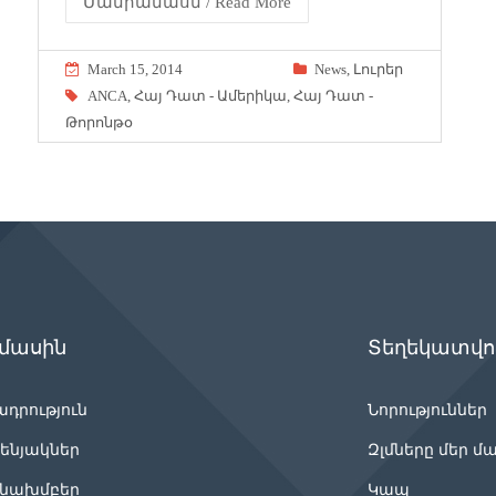
Մանրամասն / Read More
March 15, 2014
News
,
Լուրեր
ANCA
,
Հայ Դատ - Ամերիկա
,
Հայ Դատ -
Թորոնթօ
 մասին
Տեղեկատվու
ադրություն
Նորություններ
ենյակներ
Զլմները մեր մ
նախմբեր
Կապ