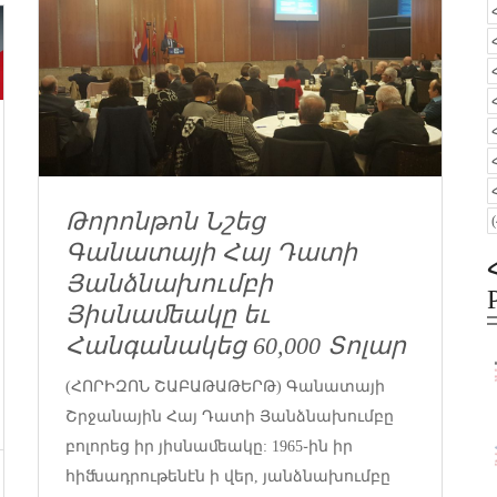
Թորոնթոն Նշեց
Գանատայի Հայ Դատի
Յանձնախումբի
Յիսնաﬔակը եւ
Հանգանակեց 60,000 Տոլար
(ՀՈՐԻԶՈՆ ՇԱԲԱԹԱԹԵՐԹ) Գանատայի
Շրջանային Հայ Դատի Յանձնախումբը
բոլորեց իր յիսնաﬔակը: 1965֊ին իր
հիﬓադրութենէն ի վեր, յանձնախումբը