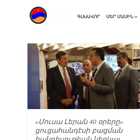
ԳԼԽԱՎՈՐ
ՄԵՐ ՄԱՍԻՆ
«Մուսա Լերան 40 օրերը»
ցուցահանդէսի բացման
հանդիսութեան ներկայ