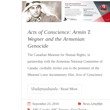
Acts of Conscience: Armin T.
Wegner and the Armenian
Genocide
The Canadian Museum for Human Rights, in
partnership with the Armenian National Committee of
Canada, cordially invites you to the premiere of the
Museum’s new documentary film, Acts of Conscience:
Մանրամասն / Read More
September 23, 2016
News
,
Լուրեր
ANC Canada
,
ANC Toronto
,
Հայ Դատ -