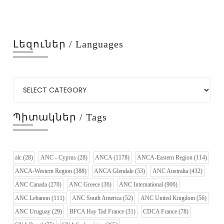
Լեզուներ / Languages
Պիտակներ / Tags
alc
(28)
ANC - Cyprus
(28)
ANCA
(1178)
ANCA-Eastern Region
(114)
ANCA-Western Region
(388)
ANCA Glendale
(53)
ANC Australia
(432)
ANC Canada
(270)
ANC Greece
(36)
ANC International
(906)
ANC Lebanon
(111)
ANC South America
(52)
ANC United Kingdom
(56)
ANC Uruguay
(29)
BFCA Hay Tad France
(31)
CDCA France
(78)