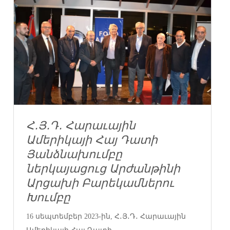
Հ․Յ․Դ․ Հարաւային
Ամերիկայի Հայ Դատի
Յանձնախումբը
ներկայացուց Արժանթինի
Արցախի Բարեկամներու
Խումբը
16 սեպտեմբեր 2023-ին, Հ․Յ․Դ․ Հարաւային