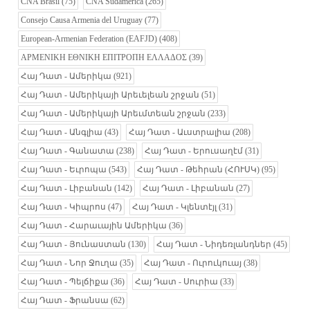
CNA Brasil
(75)
CNA Sudamérica
(265)
Consejo Causa Armenia del Uruguay
(77)
European-Armenian Federation (EAFJD)
(408)
ΑΡΜΕΝΙΚΗ ΕΘΝΙΚΗ ΕΠΙΤΡΟΠΗ ΕΛΛΑΔΟΣ
(39)
Հայ Դատ - Ամերիկա
(921)
Հայ Դատ - Ամերիկայի Արեւելեան շրջան
(51)
Հայ Դատ - Ամերիկայի Արեւմտեան շրջան
(233)
Հայ Դատ - Անգլիա
(43)
Հայ Դատ - Աւստրալիա
(208)
Հայ Դատ - Գանատա
(238)
Հայ Դատ - Երուսաղէմ
(31)
Հայ Դատ - Եւրոպա
(543)
Հայ Դատ - Թեհրան (ՀՈՒՍԿ)
(95)
Հայ Դատ - Լիբանան
(142)
Հայ Դատ - Լիբանան
(27)
Հայ Դատ - Կիպրոս
(47)
Հայ Դատ - Կլենտէյլ
(31)
Հայ Դատ - Հարաւային Ամերիկա
(36)
Հայ Դատ - Յունաստան
(130)
Հայ Դատ - Նիդեռլանդներ
(45)
Հայ Դատ - Նոր Ջուղա
(35)
Հայ Դատ - Ուրուկուայ
(38)
Հայ Դատ - Պելճիքա
(36)
Հայ Դատ - Սուրիա
(33)
Հայ Դատ - Ֆրանսա
(62)