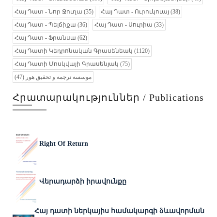
Հայ Դատ - Նոր Ջուղա
(35)
Հայ Դատ - Ուրուկուայ
(38)
Հայ Դատ - Պելճիքա
(36)
Հայ Դատ - Սուրիա
(33)
Հայ Դատ - Ֆրանսա
(62)
Հայ Դատի Կեդրոնական Գրասենեակ
(1120)
Հայ Դատի Մոսկվայի Գրասենյակ
(75)
(47)
موسسه ترجمه و تحقیق هور
Հրատարակություններ / Publications
Right Of Return
Վերադարձի իրավունքը
Հայ դատի ներկայիս համակարգի ձևավորման