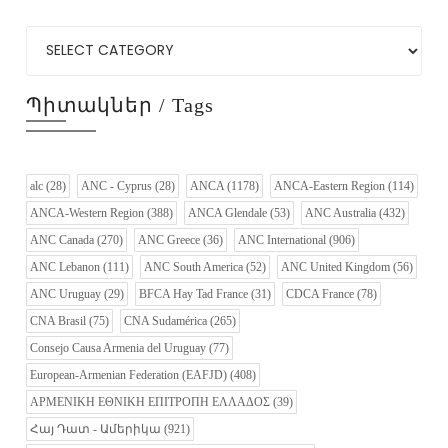
Պիտակներ / Tags
alc
(28)
ANC - Cyprus
(28)
ANCA
(1178)
ANCA-Eastern Region
(114)
ANCA-Western Region
(388)
ANCA Glendale
(53)
ANC Australia
(432)
ANC Canada
(270)
ANC Greece
(36)
ANC International
(906)
ANC Lebanon
(111)
ANC South America
(52)
ANC United Kingdom
(56)
ANC Uruguay
(29)
BFCA Hay Tad France
(31)
CDCA France
(78)
CNA Brasil
(75)
CNA Sudamérica
(265)
Consejo Causa Armenia del Uruguay
(77)
European-Armenian Federation (EAFJD)
(408)
ΑΡΜΕΝΙΚΗ ΕΘΝΙΚΗ ΕΠΙΤΡΟΠΗ ΕΛΛΑΔΟΣ
(39)
Հայ Դատ - Ամերիկա
(921)