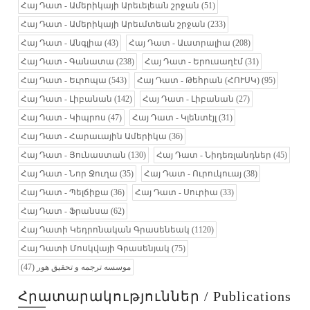
Հայ Դատ - Ամերիկայի Արեւելեան շրջան
(51)
Հայ Դատ - Ամերիկայի Արեւմտեան շրջան
(233)
Հայ Դատ - Անգլիա
(43)
Հայ Դատ - Աւստրալիա
(208)
Հայ Դատ - Գանատա
(238)
Հայ Դատ - Երուսաղէմ
(31)
Հայ Դատ - Եւրոպա
(543)
Հայ Դատ - Թեհրան (ՀՈՒՍԿ)
(95)
Հայ Դատ - Լիբանան
(142)
Հայ Դատ - Լիբանան
(27)
Հայ Դատ - Կիպրոս
(47)
Հայ Դատ - Կլենտէյլ
(31)
Հայ Դատ - Հարաւային Ամերիկա
(36)
Հայ Դատ - Յունաստան
(130)
Հայ Դատ - Նիդեռլանդներ
(45)
Հայ Դատ - Նոր Ջուղա
(35)
Հայ Դատ - Ուրուկուայ
(38)
Հայ Դատ - Պելճիքա
(36)
Հայ Դատ - Սուրիա
(33)
Հայ Դատ - Ֆրանսա
(62)
Հայ Դատի Կեդրոնական Գրասենեակ
(1120)
Հայ Դատի Մոսկվայի Գրասենյակ
(75)
(47)
موسسه ترجمه و تحقیق هور
Հրատարակություններ / Publications