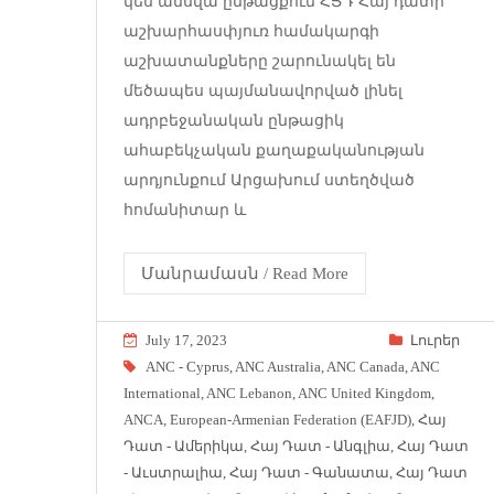
կես ամսվա ընթացքում ՀՅԴ Հայ դատի
աշխարհասփյուռ համակարգի
աշխատանքները շարունակել են
մեծապես պայմանավորված լինել
ադրբեջանական ընթացիկ
ահաբեկչական քաղաքականության
արդյունքում Արցախում ստեղծված
հոմանիտար և
Մանրամասն / Read More
July 17, 2023
Լուրեր
ANC - Cyprus
,
ANC Australia
,
ANC Canada
,
ANC
International
,
ANC Lebanon
,
ANC United Kingdom
,
ANCA
,
European-Armenian Federation (EAFJD)
,
Հայ
Դատ - Ամերիկա
,
Հայ Դատ - Անգլիա
,
Հայ Դատ
- Աւստրալիա
,
Հայ Դատ - Գանատա
,
Հայ Դատ