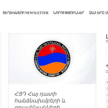
ՏԵՂԵԿԱՏՈՒ/NEWSLETTER
ՆՈՐՈՒԹՅՈՒՆՆԵՐ
ԶԼՄ-ԵՐԸ 
ՀՅԴ Հայ դատի
հանձնախմբերի և
գրասենյակների