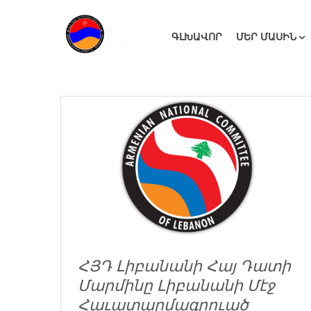
ԳԼԽԱՎՈՐ
ՄԵՐ ՄԱՍԻՆ
ՀՅԴ Լիբանանի Հայ Դատի
Մարմինը Լիբանանի Մէջ
Հաւատարմագրուած