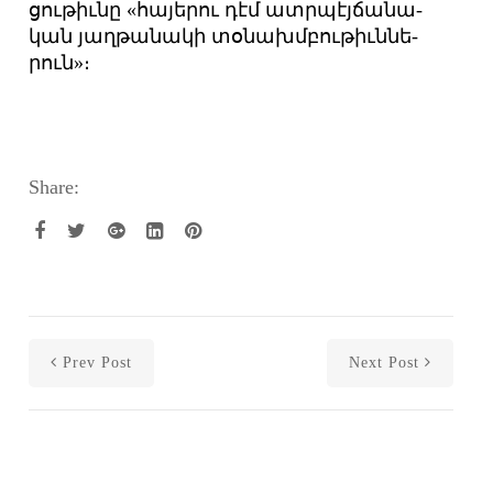
ցու­թիւ­նը «հա­յե­րու դէմ ատր­պէյ­ճա­նա­
կան յաղ­թա­նա­կի տօ­նախմ­բու­թիւն­նե­
րուն»։
Share:
Prev Post
Next Post