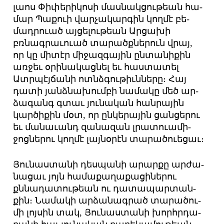
լաոս ­Փի­փե­րի­կո­սի մաս­նակ­ցու­թեան հա­
մար ­Պա­քո­ւի վար­չա­կար­գին կող­մէ բե­
մադ­րո­ւած այ­ցե­լու­թեան Ար­ցա­խի
բռնագ­րաւո­ւած տա­րածք­նե­րուն վրայ,
որ կը մի­տէր մի­ջազ­գա­յին ըն­տա­նի­քին
առ­ջեւ օ­րի­նա­կաց­նել եւ հաս­տա­տել
Ատր­պէյ­ճա­նի ոտնձ­գու­թիւն­նե­րը։ ­Հայ
դա­տի յանձ­նա­խում­բի նա­մա­կը մեծ ար­
ձա­գանգ գտաւ յու­նա­կան հան­րա­յին
կար­ծի­քին մօտ, որ ըն­կե­րա­յին ցան­ցե­րու
եւ մա­նա­ւանդ զա­նա­զան լրա­տո­ւա­մի­
ջոց­նե­րու կող­մէ լայ­նօ­րէն տա­րա­ծո­ւե­ցաւ։
­Յու­նաս­տա­նի դես­պա­նի ա­րար­քը ար­ժա­
նա­ցաւ յոյն հա­մա­քա­ղա­քա­ցի­նե­րու
քննա­դա­տու­թեան ու դա­տա­պար­տան­
քին։ ­Նա­մա­կի ար­ձա­նագ­րած տա­րա­ծու­
մի լոյ­սին տակ, ­Յու­նաս­տա­նի խորհր­դա­