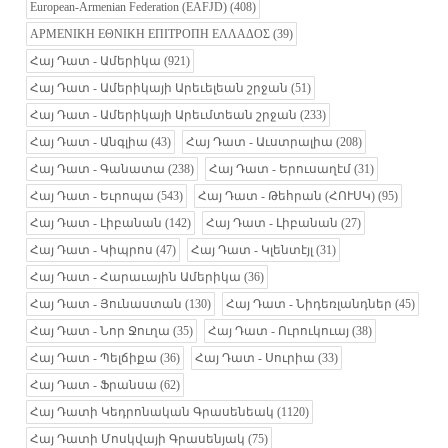
European-Armenian Federation (EAFJD)
(408)
ΑΡΜΕΝΙΚΗ ΕΘΝΙΚΗ ΕΠΙΤΡΟΠΗ ΕΛΛΑΔΟΣ
(39)
Հայ Դատ - Ամերիկա
(921)
Հայ Դատ - Ամերիկայի Արեւելեան շրջան
(51)
Հայ Դատ - Ամերիկայի Արեւմտեան շրջան
(233)
Հայ Դատ - Անգլիա
(43)
Հայ Դատ - Աւստրալիա
(208)
Հայ Դատ - Գանատա
(238)
Հայ Դատ - Երուսաղէմ
(31)
Հայ Դատ - Եւրոպա
(543)
Հայ Դատ - Թեհրան (ՀՈՒՍԿ)
(95)
Հայ Դատ - Լիբանան
(142)
Հայ Դատ - Լիբանան
(27)
Հայ Դատ - Կիպրոս
(47)
Հայ Դատ - Կլենտէյլ
(31)
Հայ Դատ - Հարաւային Ամերիկա
(36)
Հայ Դատ - Յունաստան
(130)
Հայ Դատ - Նիդեռլանդներ
(45)
Հայ Դատ - Նոր Ջուղա
(35)
Հայ Դատ - Ուրուկուայ
(38)
Հայ Դատ - Պելճիքա
(36)
Հայ Դատ - Սուրիա
(33)
Հայ Դատ - Ֆրանսա
(62)
Հայ Դատի Կեդրոնական Գրասենեակ
(1120)
Հայ Դատի Մոսկվայի Գրասենյակ
(75)