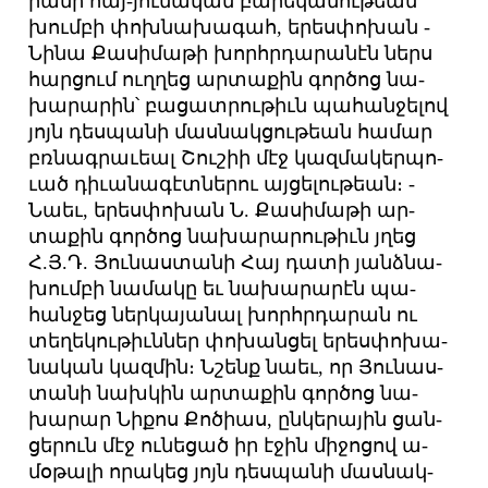
րա­նի հայ-յու­նա­կան բա­րե­կա­մու­թեան
խում­բի փոխ­նա­խա­գահ, ե­րես­փո­խան ­
Նի­նա ­Քա­սի­մա­թի խորհր­դա­րա­նէն ներս
հար­ցում ուղ­ղեց ար­տա­քին գոր­ծոց նա­
խա­րա­րին՝ բա­ցատ­րու­թիւն պա­հան­ջե­լով
յոյն դես­պա­նի մաս­նակ­ցու­թեան հա­մար
բռնագ­րա­ւեալ ­Շու­շիի մէջ կազ­մա­կեր­պո­
ւած դի­ւա­նա­գէտ­նե­րու այ­ցե­լու­թեան։ ­
Նաեւ, ե­րես­փո­խան Ն. ­Քա­սի­մա­թի ար­
տա­քին գոր­ծոց նա­խա­րա­րու­թիւն յղեց
Հ.Յ.Դ. ­Յու­նաս­տա­նի ­Հայ դա­տի յանձ­նա­
խում­բի նա­մա­կը եւ նա­խա­րա­րէն պա­
հան­ջեց ներ­կա­յա­նալ խորհր­դա­րան ու
տե­ղե­կու­թիւն­ներ փո­խան­ցել ե­րես­փո­խա­
նա­կան կազ­մին։ Ն­շենք նաեւ, որ ­Յու­նաս­
տա­նի նախ­կին ար­տա­քին գոր­ծոց նա­
խա­րար ­Նի­քոս ­Քո­ծիաս, ըն­կե­րա­յին ցան­
ցե­րուն մէջ ու­նե­ցած իր է­ջին մի­ջո­ցով ա­
մօ­թա­լի ո­րա­կեց յոյն դես­պա­նի մաս­նակ­