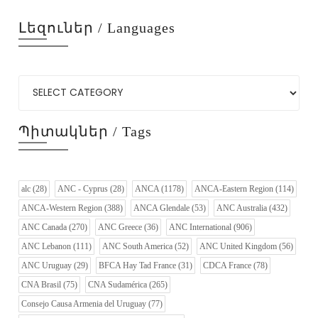
Լեզուներ / Languages
Պիտակներ / Tags
alc
(28)
ANC - Cyprus
(28)
ANCA
(1178)
ANCA-Eastern Region
(114)
ANCA-Western Region
(388)
ANCA Glendale
(53)
ANC Australia
(432)
ANC Canada
(270)
ANC Greece
(36)
ANC International
(906)
ANC Lebanon
(111)
ANC South America
(52)
ANC United Kingdom
(56)
ANC Uruguay
(29)
BFCA Hay Tad France
(31)
CDCA France
(78)
CNA Brasil
(75)
CNA Sudamérica
(265)
Consejo Causa Armenia del Uruguay
(77)