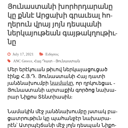
Յու­նաս­տա­նի խորհր­դա­րա­նը
կը քննէ Ար­ցա­խի գրա­ւեալ հո­
ղե­րուն վրայ յոյն դես­պա­նի
ներ­կա­յու­թեան գայ­թակ­ղու­թիւ­
նը
July 17, 2021
Eιδησεις
ANC Greece
,
Հայ Դատ - Յունաստան
Մեր ե­րէ­կո­ւան թի­ւով ներ­կա­յա­ցու­ցած
էինք Հ.Յ.Դ. ­Յու­նաս­տա­նի ­Հայ դա­տի
յանձ­նա­խում­բի
նա­մա­կը
, որ ղրկո­ւե­ցաւ ­
Յու­նաս­տա­նի ար­տա­քին գոր­ծոց նա­խա­
րար ­Նի­քոս ­Տեն­տիա­սին։
­Նա­մա­կին մէջ յանձ­նա­խում­բը յստակ բա­
ցատ­րու­թիւն կը պա­հան­ջէր նա­խա­րա­
րէն՝ Ատր­պէյ­ճա­նի մէջ յոյն դես­պան ­Նի­քո­