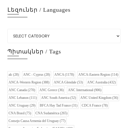
Լեզուներ / Languages
Պիտակներ / Tags
alc
(28)
ANC - Cyprus
(28)
ANCA
(1178)
ANCA-Eastern Region
(114)
ANCA-Western Region
(388)
ANCA Glendale
(53)
ANC Australia
(432)
ANC Canada
(270)
ANC Greece
(36)
ANC International
(906)
ANC Lebanon
(111)
ANC South America
(52)
ANC United Kingdom
(56)
ANC Uruguay
(29)
BFCA Hay Tad France
(31)
CDCA France
(78)
CNA Brasil
(75)
CNA Sudamérica
(265)
Consejo Causa Armenia del Uruguay
(77)