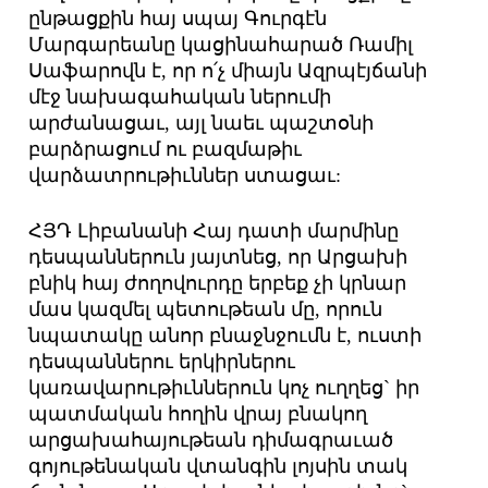
ընթացքին հայ սպայ Գուրգէն
Մարգարեանը կացինահարած Ռամիլ
Սաֆարովն է, որ ո՛չ միայն Ազրպէյճանի
մէջ նախագահական ներումի
արժանացաւ, այլ նաեւ պաշտօնի
բարձրացում ու բազմաթիւ
վարձատրութիւններ ստացաւ:
ՀՅԴ Լիբանանի Հայ դատի մարմինը
դեսպաններուն յայտնեց, որ Արցախի
բնիկ հայ ժողովուրդը երբեք չի կրնար
մաս կազմել պետութեան մը, որուն
նպատակը անոր բնաջնջումն է, ուստի
դեսպաններու երկիրներու
կառավարութիւններուն կոչ ուղղեց` իր
պատմական հողին վրայ բնակող
արցախահայութեան դիմագրաւած
գոյութենական վտանգին լոյսին տակ