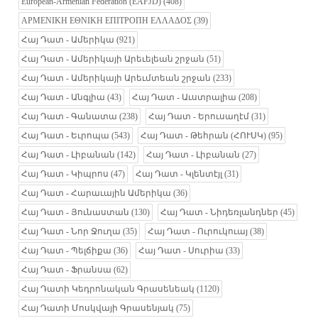
European-Armenian Federation (EAFJD)
(408)
ΑΡΜΕΝΙΚΗ ΕΘΝΙΚΗ ΕΠΙΤΡΟΠΗ ΕΛΛΑΔΟΣ
(39)
Հայ Դատ - Ամերիկա
(921)
Հայ Դատ - Ամերիկայի Արեւելեան շրջան
(51)
Հայ Դատ - Ամերիկայի Արեւմտեան շրջան
(233)
Հայ Դատ - Անգլիա
(43)
Հայ Դատ - Աւստրալիա
(208)
Հայ Դատ - Գանատա
(238)
Հայ Դատ - Երուսաղէմ
(31)
Հայ Դատ - Եւրոպա
(543)
Հայ Դատ - Թեհրան (ՀՈՒՍԿ)
(95)
Հայ Դատ - Լիբանան
(142)
Հայ Դատ - Լիբանան
(27)
Հայ Դատ - Կիպրոս
(47)
Հայ Դատ - Կլենտէյլ
(31)
Հայ Դատ - Հարաւային Ամերիկա
(36)
Հայ Դատ - Յունաստան
(130)
Հայ Դատ - Նիդեռլանդներ
(45)
Հայ Դատ - Նոր Ջուղա
(35)
Հայ Դատ - Ուրուկուայ
(38)
Հայ Դատ - Պելճիքա
(36)
Հայ Դատ - Սուրիա
(33)
Հայ Դատ - Ֆրանսա
(62)
Հայ Դատի Կեդրոնական Գրասենեակ
(1120)
Հայ Դատի Մոսկվայի Գրասենյակ
(75)