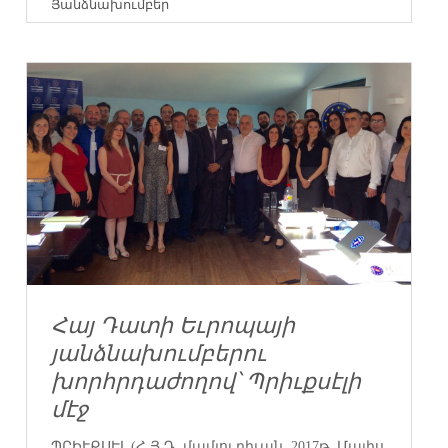
Յանձնախումբեր
Հայ Դատի Եւրոպայի
յանձնախումբերու
խորհրդաժողով՝ Պրիւքսէլի
մէջ
ՊՐԻՒՔՍԷԼ (Հ.Յ.Դ. մամլոյ դիւան, 2017թ. Մայիս