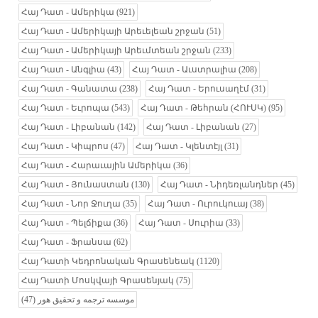
Հայ Դատ - Ամերիկա
(921)
Հայ Դատ - Ամերիկայի Արեւելեան շրջան
(51)
Հայ Դատ - Ամերիկայի Արեւմտեան շրջան
(233)
Հայ Դատ - Անգլիա
(43)
Հայ Դատ - Աւստրալիա
(208)
Հայ Դատ - Գանատա
(238)
Հայ Դատ - Երուսաղէմ
(31)
Հայ Դատ - Եւրոպա
(543)
Հայ Դատ - Թեհրան (ՀՈՒՍԿ)
(95)
Հայ Դատ - Լիբանան
(142)
Հայ Դատ - Լիբանան
(27)
Հայ Դատ - Կիպրոս
(47)
Հայ Դատ - Կլենտէյլ
(31)
Հայ Դատ - Հարաւային Ամերիկա
(36)
Հայ Դատ - Յունաստան
(130)
Հայ Դատ - Նիդեռլանդներ
(45)
Հայ Դատ - Նոր Ջուղա
(35)
Հայ Դատ - Ուրուկուայ
(38)
Հայ Դատ - Պելճիքա
(36)
Հայ Դատ - Սուրիա
(33)
Հայ Դատ - Ֆրանսա
(62)
Հայ Դատի Կեդրոնական Գրասենեակ
(1120)
Հայ Դատի Մոսկվայի Գրասենյակ
(75)
(47)
موسسه ترجمه و تحقیق هور