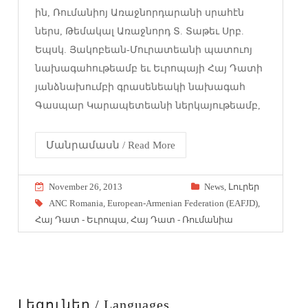
ին, Ռումանիոյ Առաջնորդարանի սրահէն
ներս, Թեմակալ Առաջնորդ Տ. Տաթեւ Սրբ.
Եպսկ. Յակոբեան-Մուրատեանի պատուոյ
նախագահութեամբ եւ Եւրոպայի Հայ Դատի
յանձնախումբի գրասենեակի նախագահ
Գասպար Կարապետեանի ներկայութեամբ,
Մանրամասն / Read More
November 26, 2013
News
,
Լուրեր
ANC Romania
,
European-Armenian Federation (EAFJD)
,
Հայ Դատ - Եւրոպա
,
Հայ Դատ - Ռումանիա
Լեզուներ / Languages