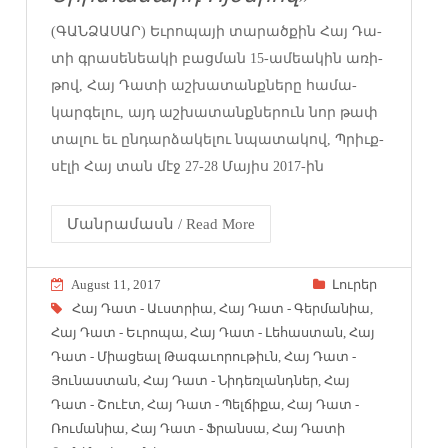
(ԳԱՆՁԱՍԱՐ) Եւ­րո­պա­յի տա­րած­քին Հայ Դա­
տի գրա­սեն­եա­կի բաց­ման 15-ամ­եա­կին առի­
թով, Հայ Դա­տի աշ­խա­տանք­նե­րը հա­մա­
կար­գե­լու, այդ աշ­խա­տանք­նե­րուն նոր թափ
տա­լու եւ ըն­դար­ձա­կե­լու նպա­տա­կով, Պրիւք­
սէ­լի Հայ տան մէջ 27-28 Մա­յիս 2017-ին
Մանրամասն / Read More
August 11, 2017
Լուրեր
Հայ Դատ - Աւստրիա
,
Հայ Դատ - Գերմանիա
,
Հայ Դատ - Եւրոպա
,
Հայ Դատ - Լեհաստան
,
Հայ
Դատ - Միացեալ Թագաւորութիւն
,
Հայ Դատ -
Յունաստան
,
Հայ Դատ - Նիդեռլանդներ
,
Հայ
Դատ - Շուէտ
,
Հայ Դատ - Պելճիքա
,
Հայ Դատ -
Ռումանիա
,
Հայ Դատ - Ֆրանսա
,
Հայ Դատի