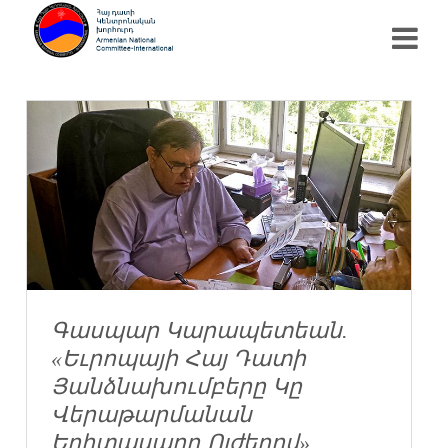
Գասպար Կարապետեան.
«Եւրոպայի Հայ Դատի
Յանձնախումբերը Կը
Վերաթարմանան
Երիտասարդ Ոյժերով»