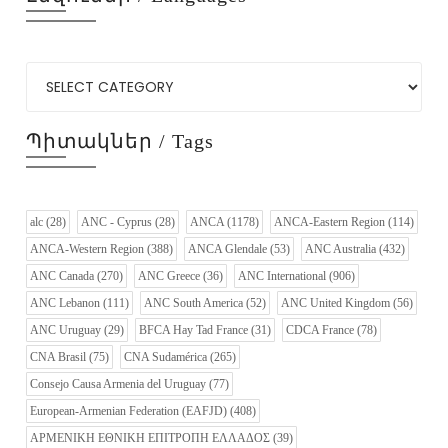
Պիտակներ / Tags
alc
(28)
ANC - Cyprus
(28)
ANCA
(1178)
ANCA-Eastern Region
(114)
ANCA-Western Region
(388)
ANCA Glendale
(53)
ANC Australia
(432)
ANC Canada
(270)
ANC Greece
(36)
ANC International
(906)
ANC Lebanon
(111)
ANC South America
(52)
ANC United Kingdom
(56)
ANC Uruguay
(29)
BFCA Hay Tad France
(31)
CDCA France
(78)
CNA Brasil
(75)
CNA Sudamérica
(265)
Consejo Causa Armenia del Uruguay
(77)
European-Armenian Federation (EAFJD)
(408)
ΑΡΜΕΝΙΚΗ ΕΘΝΙΚΗ ΕΠΙΤΡΟΠΗ ΕΛΛΑΔΟΣ
(39)